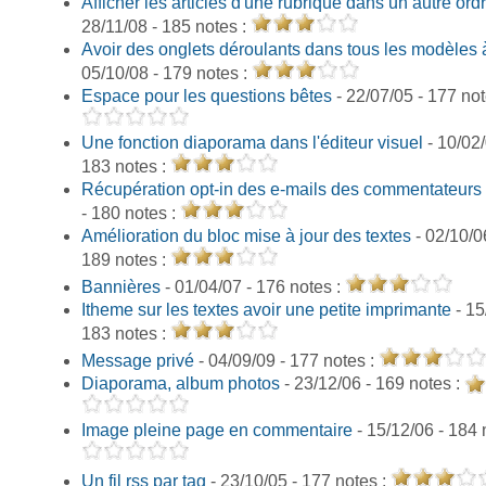
Afficher les articles d'une rubrique dans un autre ord
28/11/08 - 185 notes :
Avoir des onglets déroulants dans tous les modèles 
05/10/08 - 179 notes :
Espace pour les questions bêtes
- 22/07/05 - 177 not
Une fonction diaporama dans l'éditeur visuel
- 10/02/
183 notes :
Récupération opt-in des e-mails des commentateurs
- 180 notes :
Amélioration du bloc mise à jour des textes
- 02/10/0
189 notes :
Bannières
- 01/04/07 - 176 notes :
Itheme sur les textes avoir une petite imprimante
- 15
183 notes :
Message privé
- 04/09/09 - 177 notes :
Diaporama, album photos
- 23/12/06 - 169 notes :
Image pleine page en commentaire
- 15/12/06 - 184 
Un fil rss par tag
- 23/10/05 - 177 notes :