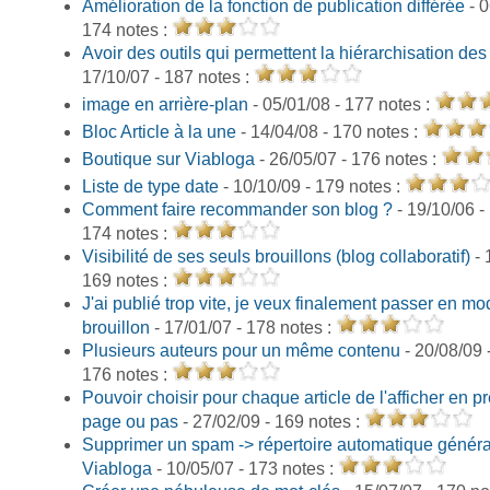
Amélioration de la fonction de publication différée
- 0
174 notes :
Avoir des outils qui permettent la hiérarchisation des
17/10/07 - 187 notes :
image en arrière-plan
- 05/01/08 - 177 notes :
Bloc Article à la une
- 14/04/08 - 170 notes :
Boutique sur Viabloga
- 26/05/07 - 176 notes :
Liste de type date
- 10/10/09 - 179 notes :
Comment faire recommander son blog ?
- 19/10/06 -
174 notes :
Visibilité de ses seuls brouillons (blog collaboratif)
- 
169 notes :
J'ai publié trop vite, je veux finalement passer en m
brouillon
- 17/01/07 - 178 notes :
Plusieurs auteurs pour un même contenu
- 20/08/09 
176 notes :
Pouvoir choisir pour chaque article de l'afficher en p
page ou pas
- 27/02/09 - 169 notes :
Supprimer un spam -> répertoire automatique généra
Viabloga
- 10/05/07 - 173 notes :