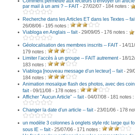
Comment permettre aux lecteurs d'envoyer un article
par mail à un ami ? -- FAIT
- 27/02/07 - 184 notes :
Recherche dans les Articles ET dans les Textes -- fai
26/08/06 - 195 notes :
Viabloga en Anglais -- fait
- 29/09/05 - 176 notes :
Géolocalisation des membres inscrits -- FAIT
- 14/11/
179 notes :
Limiter l'accès à un groupe -- FAIT autrement
- 18/12/
183 notes :
Viabloga [nouveau message d'un lecteur] -- fait
- 29/
184 notes :
Animation mosaïque flash des photos, avec des coins
fait
- 09/11/08 - 178 notes :
Afficher "Aucun Article" -- fait
- 04/07/08 - 181 notes :
Changer la date d'un article -- fait
- 23/01/06 - 178 no
un modèle 3 colonnes à onglets style rdc large qui f
sous IE -- fait
- 25/07/06 - 171 notes :