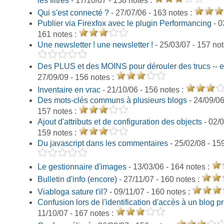
les filtres
- 17/10/07 - 158 notes :
Qui s'est connecté ?
- 27/07/06 - 163 notes :
Publier via Firexfox avec le plugin Performancing
- 0
161 notes :
Une newsletter ! une newsletter !
- 25/03/07 - 157 not
Des PLUS et des MOINS pour dérouler des trucs -- e
27/09/09 - 156 notes :
Inventaire en vrac
- 21/10/06 - 156 notes :
Des mots-clés communs à plusieurs blogs
- 24/09/06
157 notes :
Ajout d'attributs et de configuration des objects
- 02/0
159 notes :
Du javascript dans les commentaires
- 25/02/08 - 15
Le gestionnaire d'images
- 13/03/06 - 164 notes :
Bulletin d'info (encore)
- 27/11/07 - 160 notes :
Viabloga sature t'il?
- 09/11/07 - 160 notes :
Confusion lors de l'identification d'accès à un blog pr
11/10/07 - 167 notes :