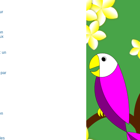
ur
on
ux
: un
 par
en
 les