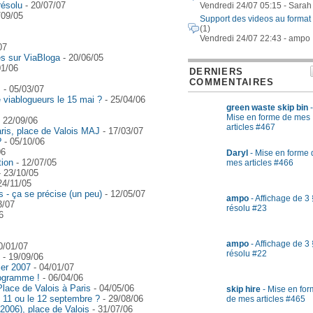
résolu
- 20/07/07
Vendredi 24/07 05:15 - Sarah
/09/05
Support des videos au format
(1)
Vendredi 24/07 22:43 - ampo
07
es sur ViaBloga
- 20/06/05
01/06
DERNIERS
COMMENTAIRES
s
- 05/03/07
e viablogueurs le 15 mai ?
- 25/04/06
green waste skip bin
-
Mise en forme de mes
 22/09/06
articles #467
ris, place de Valois MAJ
- 17/03/07
?
- 05/10/06
06
Daryl
- Mise en forme 
tion
- 12/07/05
mes articles #466
 23/10/05
24/11/05
 - ça se précise (un peu)
- 12/05/07
ampo
- Affichage de 3 
3/07
résolu #23
6
ampo
- Affichage de 3 
0/01/07
résolu #22
- 19/09/06
ier 2007
- 04/01/07
rogramme !
- 06/04/06
Place de Valois à Paris
- 04/05/06
skip hire
- Mise en fo
e 11 ou le 12 septembre ?
- 29/08/06
de mes articles #465
 2006), place de Valois
- 31/07/06