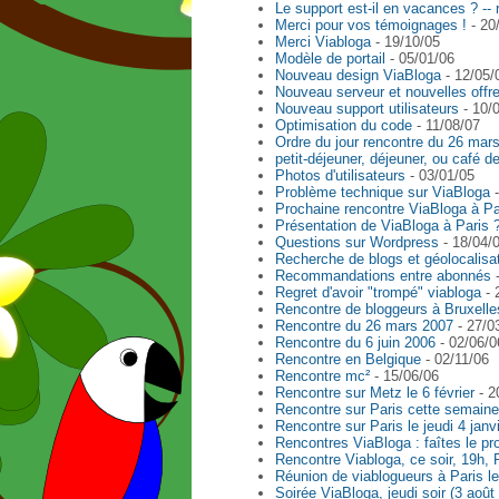
Le support est-il en vacances ? -- 
Merci pour vos témoignages !
- 20
Merci Viabloga
- 19/10/05
Modèle de portail
- 05/01/06
Nouveau design ViaBloga
- 12/05/
Nouveau serveur et nouvelles offr
Nouveau support utilisateurs
- 10/
Optimisation du code
- 11/08/07
Ordre du jour rencontre du 26 mar
petit-déjeuner, déjeuner, ou café d
Photos d'utilisateurs
- 03/01/05
Problème technique sur ViaBloga
-
Prochaine rencontre ViaBloga à Pa
Présentation de ViaBloga à Paris 
Questions sur Wordpress
- 18/04/
Recherche de blogs et géolocalisa
Recommandations entre abonnés
-
Regret d'avoir "trompé" viabloga
- 
Rencontre de bloggeurs à Bruxelles
Rencontre du 26 mars 2007
- 27/0
Rencontre du 6 juin 2006
- 02/06/0
Rencontre en Belgique
- 02/11/06
Rencontre mc²
- 15/06/06
Rencontre sur Metz le 6 février
- 2
Rencontre sur Paris cette semaine
Rencontre sur Paris le jeudi 4 janv
Rencontres ViaBloga : faîtes le p
Rencontre Viabloga, ce soir, 19h, 
Réunion de viablogueurs à Paris l
Soirée ViaBloga, jeudi soir (3 août