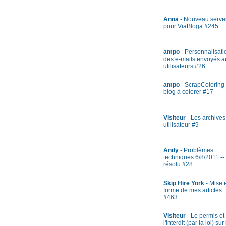
Anna
- Nouveau serve
pour ViaBloga #245
ampo
- Personnalisati
des e-mails envoyés a
utilisateurs #26
ampo
- ScrapColoring 
blog à colorer #17
Visiteur
- Les archives
utilisateur #9
Andy
- Problèmes
techniques 6/8/2011 --
résolu #28
Skip Hire York
- Mise 
forme de mes articles
#463
Visiteur
- Le permis et
l'interdit (par la loi) sur