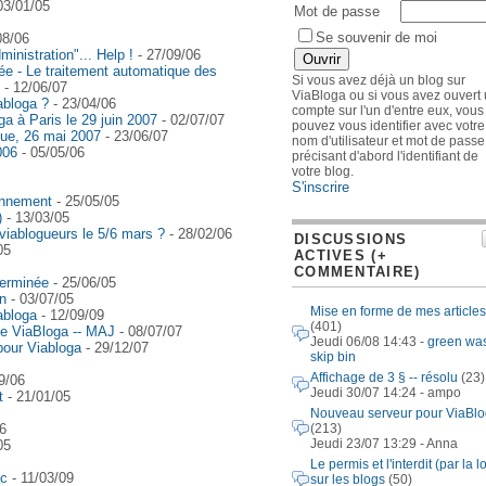
03/01/05
Mot de passe
Se souvenir de moi
08/06
nistration"... Help !
- 27/09/06
tée - Le traitement automatique des
Si vous avez déjà un blog sur
- 12/06/07
ViaBloga ou si vous avez ouvert
abloga ?
- 23/04/06
compte sur l'un d'entre eux, vous
a à Paris le 29 juin 2007
- 02/07/07
pouvez vous identifier avec votre
que, 26 mai 2007
- 23/06/07
nom d'utilisateur et mot de passe
006
- 05/05/06
précisant d'abord l'identifiant de
votre blog.
S'inscrire
bonnement
- 25/05/05
)
- 13/03/05
 viablogueurs le 5/6 mars ?
- 28/02/06
DISCUSSIONS
05
ACTIVES (+
COMMENTAIRE)
erminée
- 25/06/05
in
- 03/07/05
Mise en forme de mes articles
abloga
- 12/09/09
(401)
de ViaBloga -- MAJ
- 08/07/07
Jeudi 06/08 14:43 -
green wa
pour Viabloga
- 29/12/07
skip bin
Affichage de 3 § -- résolu
(23)
9/06
Jeudi 30/07 14:24 - ampo
nt
- 21/01/05
Nouveau serveur pour ViaBl
(213)
6
Jeudi 23/07 13:29 - Anna
05
Le permis et l'interdit (par la lo
ac
- 11/03/09
sur les blogs
(50)