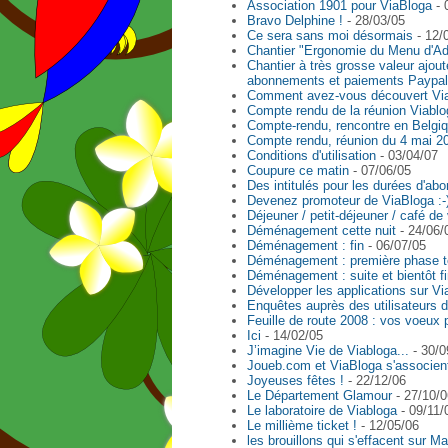
Association 1901 pour ViaBloga
- 
Bravo Delphine !
- 28/03/05
Ce sera sans moi désormais
- 12/
Chantier "Ergonomie du Menu d'Admi
Chantier à très grosse valeur ajou
abonnements et paiements Paypal
Comment avez-vous découvert Vi
Compte rendu de la réunion Viablog
Compte-rendu, rencontre en Belgi
Compte rendu, réunion du 4 mai 2
Conditions d'utilisation
- 03/04/07
Coupure ce matin
- 07/06/05
Des intitulés pour les durées d'a
Devenez promoteur de ViaBloga :-
Déjeuner / petit-déjeuner / café de
Déménagement cette nuit
- 24/06/
Déménagement : fin
- 06/07/05
Déménagement : première phase t
Déménagement : suite et bientôt f
Développer les applications sur Vi
Enquêtes auprès des utilisateurs 
Feuille de route 2008 : vos voeux 
Ici
- 14/02/05
J’imagine Vie de Viabloga...
- 30/0
Joueb.com et ViaBloga s'associe
Joyeuses fêtes !
- 22/12/06
Le Département Glamour
- 27/10/0
Le laboratoire de Viabloga
- 09/11/
Le millième ticket !
- 12/05/06
les brouillons qui s'effacent sur M