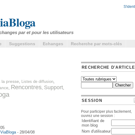
S'identi
iaBloga
changes par et pour les utilisateurs
e
Suggestions
Echanges
Recherche par mots-clés
RECHERCHE D'ARTICL
 la presse
,
Listes de diffusion
,
Rencontres
Support
ance
,
,
,
oga
SESSION
Pour participer plus facilement,
ouvrez une session :
Identifiant de
mon blog
/05
Nom d'utilisateur
 ViaBloga
- 28/04/08