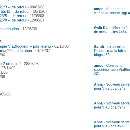
1/3 -- de retour
- 09/03/08
ampo
- Support des
22/11 -- de retour
- 10/11/07
videos au format 3gp 
3/5 -- de retour
- 11/05/08
5/8 -- de retour
- 12/08/07
Swift Dial
- Mise en fo
contribution
- 12/08/06
de mes articles #464
5
que ViaBlogueur -- pas retenu
- 02/10/06
Sarah
- Le permis et
 mai,??? adaptation
- 01/04/07
l'interdit (par la loi) sur
blogs #50
/06
 2 ce soir ?
- 23/06/05
ampo
- Comment
 27/11/06
supprimer mon ViaBlo
01/05
#21
/06
Anna
- Nouveau serve
pour ViaBloga #248
/05/08
Anna
- Nouveau serve
pour ViaBloga #247
Anna
- Nouveau serve
pour ViaBloga #246