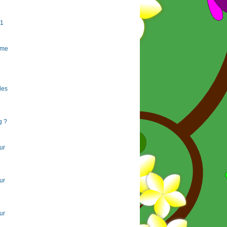
#1
rme
 les
g ?
ur
ur
ur