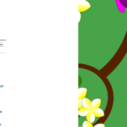
ir
de
e