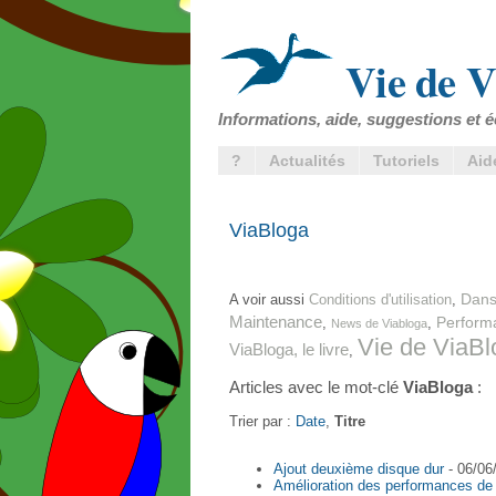
Vie de V
Informations, aide, suggestions et é
?
Actualités
Tutoriels
Aid
ViaBloga
Dans
A voir aussi
Conditions d'utilisation
,
Maintenance
Perform
,
,
News de Viabloga
Vie de ViaBl
ViaBloga, le livre
,
Articles avec le mot-clé
ViaBloga
:
Trier par :
Date
,
Titre
Ajout deuxième disque dur
- 06/06
Amélioration des performances de