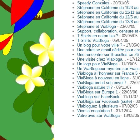
Speedy Gonzales
- 20/01/05
Stéphane en Californie du 10/3 au 2
Stéphane en Californie du 11/11 au 
Stéphane en Californie du 12/5 au 2
Stéphane en Californie du 13/8 au 2
Stéphane et Viabloga
- 23/03/05
Support, collaboration, censure et 
T-Shirts en coton bio ?
- 02/05/05
T-Shirts ViaBloga
- 05/04/05
Un blog pour votre ville ?
- 17/05/0
Une adresse email dédiée pour cha
Une rencontre sur Bruxelles ce 26
Une visite chez Viabloga...
- 17/12
Un logo pour ViaBloga
- 11/03/05
Un ViaBlogueur mystère sur France
Viabloga à l'honneur sur France 5
-
ViaBloga à nouveau en ligne
- 31/
ViaBloga prend son envol !
- 22/02
Viabloga sature t'il?
- 09/11/07
ViaBloga sur Europe 1
- 22/03/06
Viabloga sur FaceBook
- 11/11/07
ViaBloga sur Facebook (suite)
- 30
Viabloguez à plusieurs
- 07/02/05
Vive la cooptation !
- 31/12/04
Votre avis sur ViaBloga
- 18/09/05