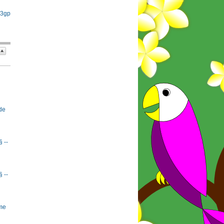
 3gp
de
§ --
§ --
rme