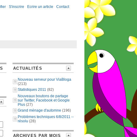
fier
-
S'inscrire
-
Ecrire un article
-
Contact
ES
ACTUALITÉS
Nouveau serveur pour ViaBloga
(213)
Statistiques 2011
(82)
Nouveaux boutons de partage
sur Twitter, Facebook et Google
Plus
(27)
Grand ménage d'automne
(196)
Problèmes techniques 6/8/2011 --
résolu
(28)
ARCHIVES PAR MOIS