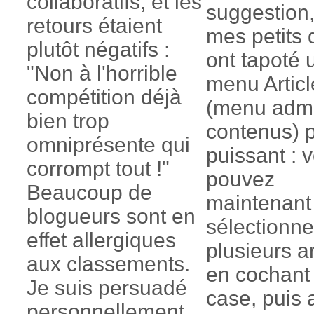
collaboratifs, et les
suggestion,
retours étaient
mes petits 
plutôt négatifs :
ont tapoté 
"Non à l'horrible
menu Articl
compétition déjà
(menu adm
bien trop
contenus) 
omniprésente qui
puissant : 
corrompt tout !"
pouvez
Beaucoup de
maintenant
blogueurs sont en
sélectionne
effet allergiques
plusieurs ar
aux classements.
en cochant
Je suis persuadé
case, puis 
personnellement