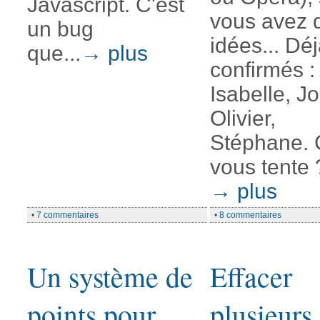
Javascript. C'est
vous avez 
un bug
idées... Dé
que...
→ plus
confirmés :
Isabelle, Jo
Olivier,
Stéphane.
vous tente 
→ plus
•
7 commentaires
•
8 commentaires
Un système de
Effacer
points pour
plusieurs