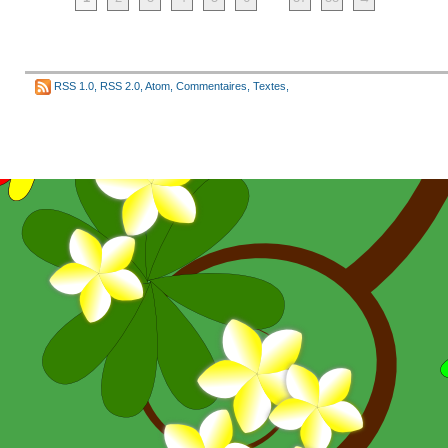
RSS 1.0
,
RSS 2.0
,
Atom
,
Commentaires
,
Textes
,