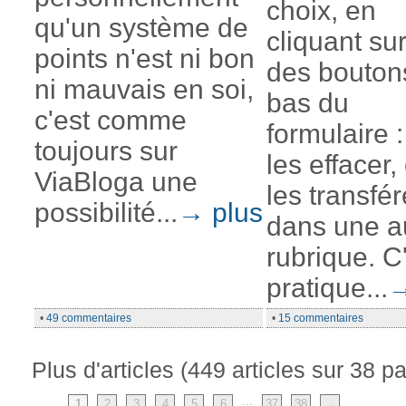
choix, en
qu'un système de
cliquant sur
points n'est ni bon
des bouton
ni mauvais en soi,
bas du
c'est comme
formulaire :
toujours sur
les effacer,
ViaBloga une
les transfér
possibilité...
→ plus
dans une a
rubrique. C
pratique...
→
•
49 commentaires
•
15 commentaires
Plus d'articles (449 articles sur 38 p
...
1
2
3
4
5
6
37
38
→