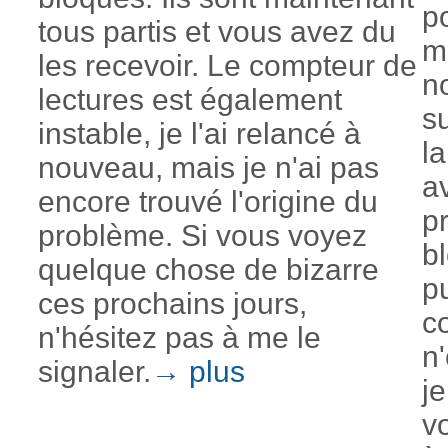
p
tous partis et vous avez du
m
les recevoir. Le compteur de
n
lectures est également
s
instable, je l'ai relancé à
l
nouveau, mais je n'ai pas
a
encore trouvé l'origine du
pr
problème. Si vous voyez
b
quelque chose de bizarre
pu
ces prochains jours,
c
n'hésitez pas à me le
n
signaler.
→ plus
je
v