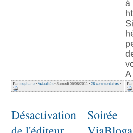
à
ht
S
h
p
de
vo
A 
Par
stephane
•
Actualités
• Samedi 06/08/2011 •
28 commentaires
•
Pa
Désactivation
Soirée
de l'éditeur
ViaBloga