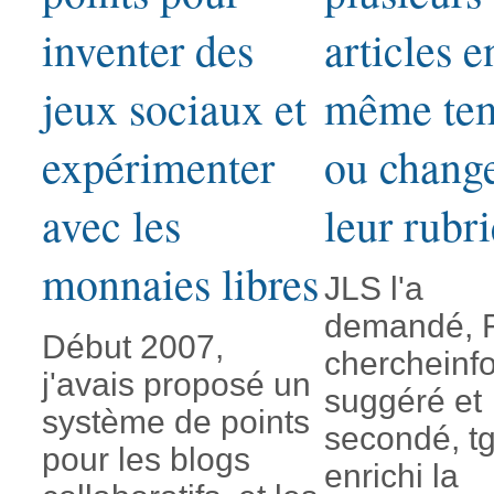
inventer des
articles e
jeux sociaux et
même te
expérimenter
ou chang
avec les
leur rubr
monnaies libres
JLS l'a
demandé, F
Début 2007,
chercheinfo
j'avais proposé un
suggéré et
système de points
secondé, tg
pour les blogs
enrichi la