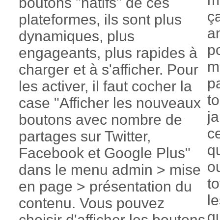
boutons "natifs" de ces
ça
plateformes, ils sont plus
am
dynamiques, plus
po
engageants, plus rapides à
m
charger et à s'afficher. Pour
pa
les activer, il faut cocher la
to
case "Afficher les nouveaux
ja
boutons avec nombre de
ce
partages sur Twitter,
q
Facebook et Google Plus"
o
dans le menu admin > mise
to
en page > présentation du
l
contenu. Vous pouvez
q
choisir d'afficher les boutons