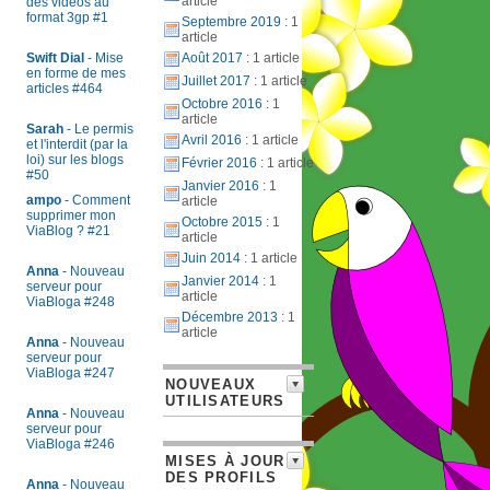
article
des videos au
format 3gp #1
Septembre 2019
: 1
article
Swift Dial
- Mise
Août 2017
: 1 article
en forme de mes
Juillet 2017
: 1 article
articles #464
Octobre 2016
: 1
article
Sarah
- Le permis
Avril 2016
: 1 article
et l'interdit (par la
loi) sur les blogs
Février 2016
: 1 article
#50
Janvier 2016
: 1
ampo
- Comment
article
supprimer mon
Octobre 2015
: 1
ViaBlog ? #21
article
Juin 2014
: 1 article
Anna
- Nouveau
Janvier 2014
: 1
serveur pour
article
ViaBloga #248
Décembre 2013
: 1
article
Anna
- Nouveau
serveur pour
ViaBloga #247
NOUVEAUX
UTILISATEURS
Anna
- Nouveau
serveur pour
ViaBloga #246
MISES À JOUR
DES PROFILS
Anna
- Nouveau