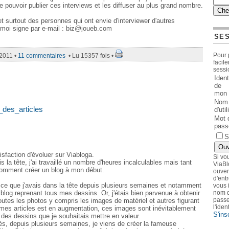
e pouvoir publier ces interviews et les diffuser au plus grand nombre.
t surtout des personnes qui ont envie d'interviewer d'autres
s moi signe par e-mail : biz@joueb.com
SE
Pour 
/2011 •
11 commentaires
• Lu 15357 fois •
facil
sessi
Ident
de
mon 
Nom
_des_articles
d'uti
Mot 
pass
S
sfaction d'évoluer sur Viabloga.
Si vo
is la tête, j'ai travaillé un nombre d'heures incalculables mais tant
ViaBl
 comment créer un blog à mon début.
ouver
d'ent
r ce que j'avais dans la tête depuis plusieurs semaines et notamment
vous 
 blog reprenant tous mes dessins. Or, j'étais bien parvenue à obtenir
nom d
passe
outes les photos y compris les images de matériel et autres figurant
l'iden
es articles est en augmentation, ces images sont inévitablement
S'ins
des dessins que je souhaitais mettre en valeur.
s, depuis plusieurs semaines, je viens de créer la fameuse