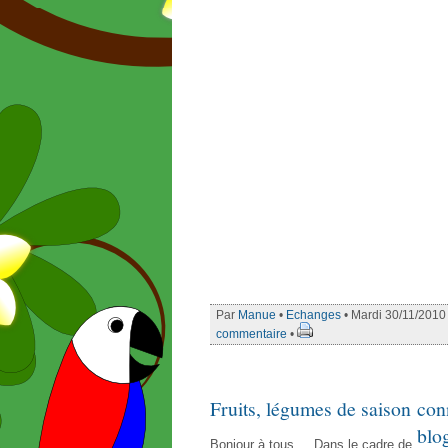
Par
Manue
•
Echanges
• Mardi 30/11/2010
commentaire
•
Fruits, légumes de saison
con
blo
Bonjour à tous.... Dans le cadre de