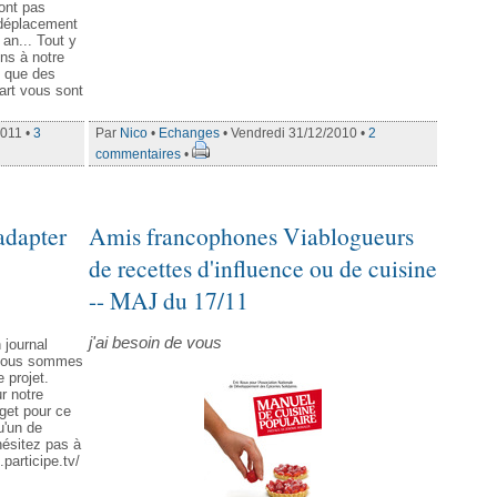
sont pas
e déplacement
an... Tout y
ons à notre
s que des
part vous sont
2011 •
3
Par
Nico
•
Echanges
• Vendredi 31/12/2010 •
2
commentaires
•
adapter
Amis francophones Viablogueurs
de recettes d'influence ou de cuisine
-- MAJ du 17/11
j'ai besoin de vous
 journal
. Nous sommes
 projet.
r notre
get pour ce
u'un de
'hésitez pas à
participe.tv/