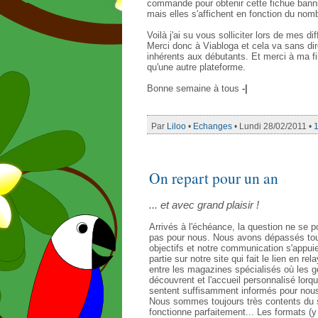
commande pour obtenir cette fichue banni
mais elles s'affichent en fonction du nomb
Voilà j'ai su vous solliciter lors de mes di
Merci donc à Viabloga et cela va sans di
inhérents aux débutants. Et merci à ma fil
qu'une autre plateforme.
Bonne semaine à tous
-|
Par
Liloo
•
Echanges
• Lundi 28/02/2011 •
On repart pour un an
... et avec grand plaisir !
Arrivés à l'échéance, la question ne se
pas pour nous. Nous avons dépassés to
objectifs et notre communication s'appui
partie sur notre site qui fait le lien en rela
entre les magazines spécialisés où les 
découvrent et l'accueil personnalisé lorqu'
sentent suffisamment informés pour nous
Nous sommes toujours très contents du s
fonctionne parfaitement... Les formats (