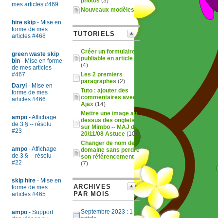
photos
(3)
mes articles #469
Nouveaux modèles
hire skip
- Mise en
forme de mes
TUTORIELS
articles #468
Créer un formulaire
green waste skip
publiable en article
bin
- Mise en forme
(4)
de mes articles
#467
Les 2 premiers
paragraphes
(2)
Daryl
- Mise en
Tuto : ajouter des
forme de mes
commentaires avec
articles #466
Ajax
(14)
Mettre une image au
ampo
- Affichage
dessus des onglets
de 3 § -- résolu
sur Mimbo -- MAJ du
#23
20/11/08 Astuce
(10)
Changer de nom de
ampo
- Affichage
domaine sans perdre
de 3 § -- résolu
son référencement
#22
(7)
skip hire
- Mise en
ARCHIVES
forme de mes
PAR MOIS
articles #465
Septembre 2023
: 1
ampo
- Support