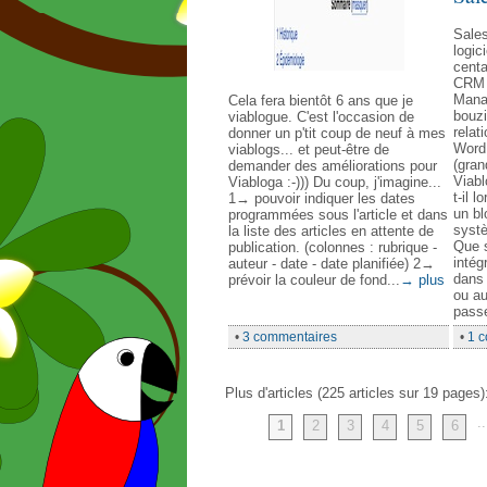
Sales
logic
centa
CRM 
Manag
Cela fera bientôt 6 ans que je
bouzi
viablogue. C'est l'occasion de
relati
donner un p'tit coup de neuf à mes
WordP
viablogs... et peut-être de
(gran
demander des améliorations pour
Viab
Viabloga :-))) Du coup, j'imagine...
t-il 
1→ pouvoir indiquer les dates
un b
programmées sous l'article et dans
syst
la liste des articles en attente de
Que s
publication. (colonnes : rubrique -
intég
auteur - date - date planifiée) 2→
dans 
prévoir la couleur de fond...
→ plus
ou au
passer
•
3 commentaires
•
1 
Plus d'articles (225 articles sur 19 pages)
..
1
2
3
4
5
6