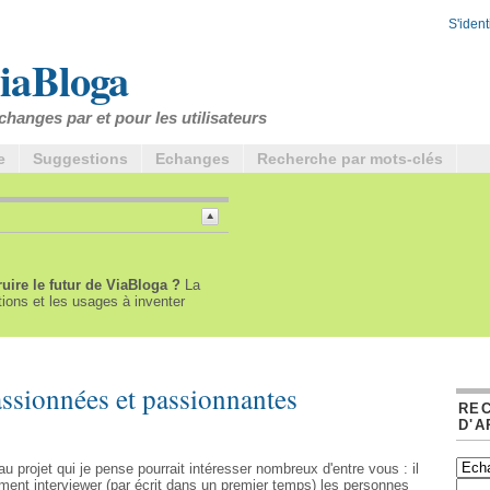
S'identi
iaBloga
changes par et pour les utilisateurs
e
Suggestions
Echanges
Recherche par mots-clés
ruire le futur de ViaBloga ?
La
ions et les usages à inventer
ssionnées et passionnantes
RE
D'A
au projet qui je pense pourrait intéresser nombreux d'entre vous : il
lement interviewer (par écrit dans un premier temps) les personnes