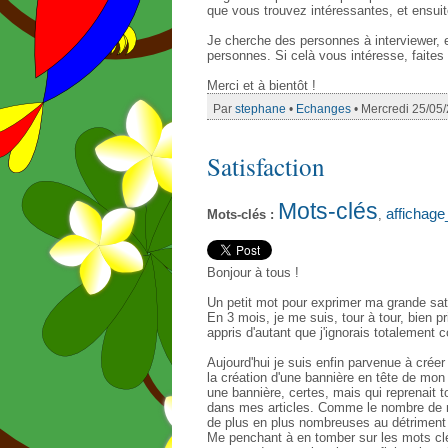
que vous trouvez intéressantes, et ensuit
Je cherche des personnes à interviewer, e
personnes. Si celà vous intéresse, faite
Merci et à bientôt !
Par
stephane
•
Echanges
• Mercredi 25/05
Satisfaction
Mots-clés
affichage
Mots-clés :
,
Bonjour à tous !
Un petit mot pour exprimer ma grande sati
En 3 mois, je me suis, tour à tour, bien pr
appris d'autant que j'ignorais totalement
Aujourd'hui je suis enfin parvenue à crée
la création d'une bannière en tête de mon
une bannière, certes, mais qui reprenait t
dans mes articles. Comme le nombre de m
de plus en plus nombreuses au détriment 
Me penchant à en tomber sur les mots clé