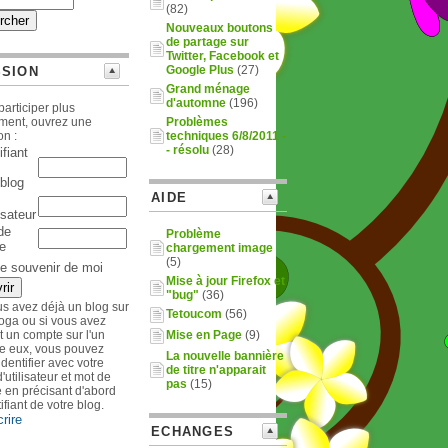
(82)
Nouveaux boutons
de partage sur
Twitter, Facebook et
Google Plus
(27)
SSION
Grand ménage
d'automne
(196)
participer plus
ement, ouvrez une
Problèmes
on :
techniques 6/8/2011 -
- résolu
(28)
ifiant
blog
AIDE
lisateur
de
Problème
e
chargement image
(5)
e souvenir de moi
Mise à jour Firefox et
"bug"
(36)
us avez déjà un blog sur
Tetoucom
(56)
oga ou si vous avez
t un compte sur l'un
Mise en Page
(9)
re eux, vous pouvez
La nouvelle bannière
identifier avec votre
de titre n'apparait
'utilisateur et mot de
pas
(15)
 en précisant d'abord
tifiant de votre blog.
crire
ECHANGES