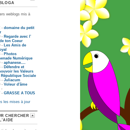
ABLOGA
ers weblogs mis à
2 -
domaine du petit
r
9 -
Regarde avec l'
 de ton Coeur
0 -
Les Amis de
oyal
8 -
Photos
enade Numérique
9 -
aphanese....
3 -
Défendre et
ouvoir les Valeurs
a République Sociale
8 -
Juliacum
9 -
Voleur d'âme
 -
7 -
GRASSE A TOUS
s les mises à jour
UR CHERCHER
L'AIDE