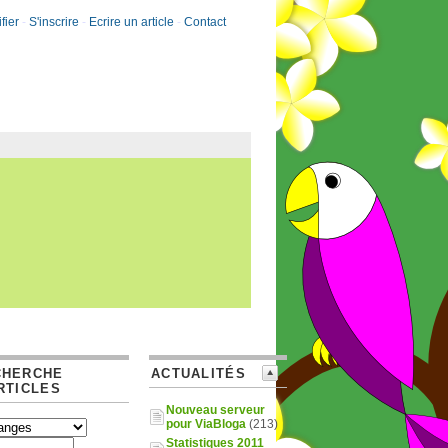
fier
-
S'inscrire
-
Ecrire un article
-
Contact
CHERCHE
ACTUALITÉS
RTICLES
Nouveau serveur
pour ViaBloga
(213)
Statistiques 2011