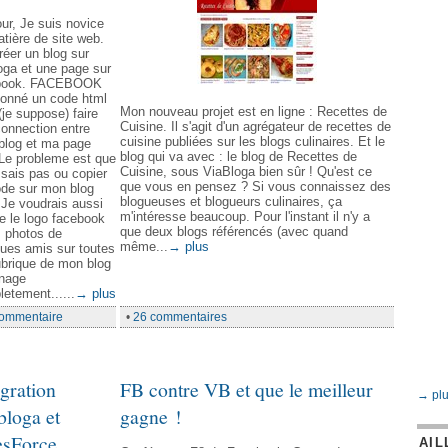
ur, Je suis novice
tière de site web.
créer un blog sur
oga et une page sur
book. FACEBOOK
donné un code html
Mon nouveau projet est en ligne : Recettes de
(je suppose) faire
Cuisine. Il s'agit d'un agrégateur de recettes de
onnection entre
cuisine publiées sur les blogs culinaires. Et le
blog et ma page
blog qui va avec : le blog de Recettes de
Le probleme est que
Cuisine, sous ViaBloga bien sûr ! Qu'est ce
 sais pas ou copier
que vous en pensez ? Si vous connaissez des
ode sur mon blog
blogueuses et blogueurs culinaires, ça
Je voudrais aussi
m'intéresse beaucoup. Pour l'instant il n'y a
e le logo facebook
que deux blogs référencés (avec quand
s photos de
même...
→ plus
ues amis sur toutes
ubrique de mon blog
 nage
etement......
→ plus
commentaire
•
26 commentaires
égration
FB contre VB et que le meilleur
→ plu
bloga et
gagne !
esForce
AIL