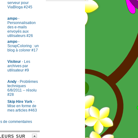
serveur pour
ViaBloga #245
ampo
-
Personnalisation
des e-mails
envoyés aux
utilisateurs #26
ampo
-
ScrapColoring : un
blog à colorer #17
Visiteur
- Les
archives par
utilisateur #9
Andy
- Problèmes
techniques
6/8/2011 -- résolu
#28
Skip Hire York
-
Mise en forme de
mes articles #463
s de commentaires
LEURS SUR