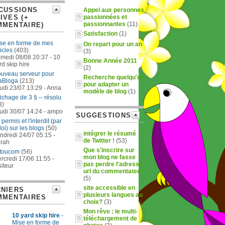
CUSSIONS
Appel aux personnes
IVES (+
passionnées et
passionnantes
(11)
MMENTAIRE)
Satisfaction
(1)
se en forme de mes
On repart pour un an
ticles
(403)
(3)
medi 08/08 20:37 - 10
Bonne Année 2011
rd skip hire
(2)
uveau serveur pour
Recherche quelqu'un
aBloga
(213)
pour adapter un
udi 23/07 13:29 - Anna
modèle de blog
(1)
fichage de 3 § -- résolu
3)
udi 30/07 14:24 - ampo
SUGGESTIONS
 permis et l'interdit (par
 loi) sur les blogs
(50)
intégrer le résumé
ndredi 24/07 05:15 -
de Twitter !
(53)
rah
Que s'inscrire sur
toucom
(56)
mon blog ne fasse
rcredi 17/06 11:55 -
pas perdre l'adresse
siteur
url du commentateur
(5)
site accessible en
NIERS
plusieurs langues au
MMENTAIRES
choix?
(3)
Mon rêve : le multi-
10 yard skip hire
-
téléchargement de
Mise en forme de