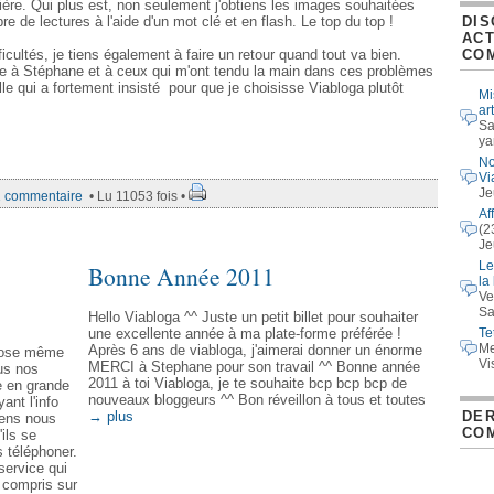
ère. Qui plus est, non seulement j'obtiens les images souhaitées
re de lectures à l'aide d'un mot clé et en flash. Le top du top !
DIS
ACT
fficultés, je tiens également à faire un retour quand tout va bien.
CO
re à Stéphane et à ceux qui m'ont tendu la main dans ces problèmes
le qui a fortement insisté pour que je choisisse Viabloga plutôt
Mi
ar
Sa
ya
No
Vi
Je
1 commentaire
• Lu 11053 fois •
Af
(2
Je
Le
Bonne Année 2011
la
Ve
Sa
Hello Viabloga ^^ Juste un petit billet pour souhaiter
Te
une excellente année à ma plate-forme préférée !
Me
Après 6 ans de viabloga, j'aimerai donner un énorme
 pose même
Vi
MERCI à Stephane pour son travail ^^ Bonne année
us nos
2011 à toi Viabloga, je te souhaite bcp bcp bcp de
e en grande
nouveaux bloggeurs ^^ Bon réveillon à tous et toutes
yant l'info
DER
→ plus
gens nous
CO
ils se
 téléphoner.
ervice qui
y compris sur