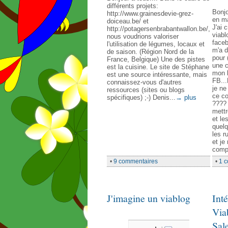
différents projets:
Bonjo
http://www.grainesdevie-grez-
en ma
doiceau.be/ et
J'ai 
http://potagersenbrabantwallon.be/,
viabl
nous voudrions valoriser
face
l'utilisation de légumes, locaux et
m'a 
de saison. (Région Nord de la
pour 
France, Belgique) Une des pistes
une c
est la cuisine. Le site de Stéphane
mon 
est une source intéressante, mais
FB...
connaissez-vous d'autres
je ne
ressources (sites ou blogs
ce c
spécifiques) ;-) Denis...
→ plus
???? 
mettr
et le
quelq
les r
et je
compl
•
9 commentaires
•
1 
J'imagine un viablog
Int
Via
Sal