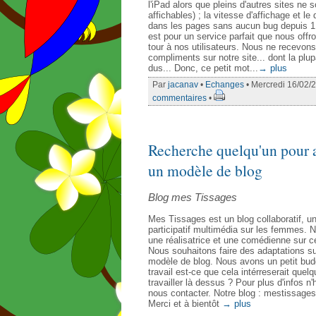
l'iPad alors que pleins d'autres sites ne 
affichables) ; la vitesse d'affichage et l
dans les pages sans aucun bug depuis 1 
est pour un service parfait que nous offr
tour à nos utilisateurs. Nous ne recevon
compliments sur notre site... dont la plu
dus... Donc, ce petit mot...
→ plus
Par
jacanav
•
Echanges
• Mercredi 16/02/
commentaires
•
Recherche quelqu'un pour 
un modèle de blog
Blog mes Tissages
Mes Tissages est un blog collaboratif, un
participatif multimédia sur les femmes
une réalisatrice et une comédienne sur ce
Nous souhaitons faire des adaptations su
modèle de blog. Nous avons un petit bud
travail est-ce que cela intérreserait quelq
travailler là dessus ? Pour plus d'infos n
nous contacter. Notre blog : mestissages.
Merci et à bientôt
→ plus