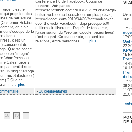
Conférence F8 de Facebook. Coups de
VI
tonnerre. Voir par ex.
Force, c'est le
http://techcrunch.com/2010/04/21/zuckerbergs-
iel qui propulse des
Derni
buildin-web-default-social/ ou, en plus précis,
ines de milliers de
jour :
http://gigaom.com/2010/04/20/facebook-takes-
(Customer Relation
over-the-web/ Facebook : déjà presque 500
ement, en clair,
millions d'utilisateurs. D'après le fondateur,
12:2
n qui s'occupe de la
l'organisation du Web par Google (pages liées)
noye
on client).
c'est ringard. Ce qui compte, ce sont les
17:0
ress, c'est un
relations, entre personnes,...
→ plus
Oeil
d) concurrent de
22:3
loga. Que se passe
Kerv
lorsque on "intègre"
15:5
log WordPress au
Prom
ème SalesForce ?
14:4
e passerait-il si on
10:1
rait un blog Viabloga
Prom
un truc Salesforce (
de l
tre) ? Que se
17:3
ait-il...
→ plus
09:2
11:07
commentaire
•
10 commentaires
21:0
Toute
:
.
18
19
→
PO
DE 