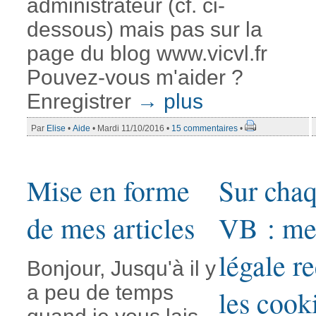
administrateur (cf. ci-
dessous) mais pas sur la
page du blog www.vicvl.fr
Pouvez-vous m'aider ?
Enregistrer
→ plus
Par
Elise
•
Aide
• Mardi 11/10/2016 •
15 commentaires
•
Mise en forme
Sur cha
de mes articles
VB : me
légale r
Bonjour, Jusqu'à il y
a peu de temps
les cook