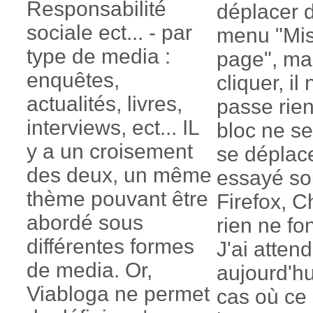
Responsabilité
déplacer 
sociale ect... - par
menu "Mi
type de media :
page", mai
enquêtes,
cliquer, il
actualités, livres,
passe rie
interviews, ect... IL
bloc ne se
y a un croisement
se déplace
des deux, un même
essayé so
thème pouvant être
Firefox, C
abordé sous
rien ne fo
différentes formes
J'ai atten
de media. Or,
aujourd'hu
Viabloga ne permet
cas où ce 