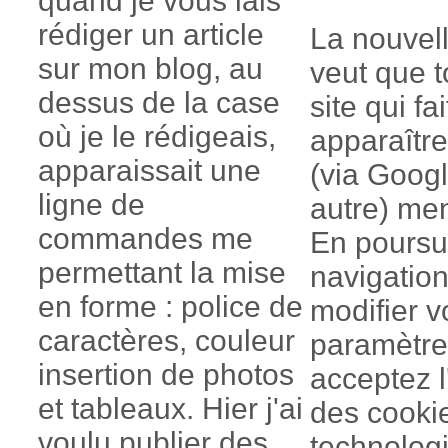
quand je vous lais
rédiger un article
La nouvell
sur mon blog, au
veut que t
dessus de la case
site qui fai
où je le rédigeais,
apparaîtr
apparaissait une
(via Goog
ligne de
autre) men
commandes me
En poursu
permettant la mise
navigatio
en forme : police de
modifier v
caractères, couleur
paramètre
insertion de photos
acceptez l'
et tableaux. Hier j'ai
des cooki
voulu publier des
technolog