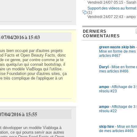
Vendredi 24/07 05:15 - Sarah
Support des videos au format
(1)
Vendredi 24/07 22:43 - ampo
DERNIERS
i 07/04/2016 à 15:03
COMMENTAIRES
green waste skip bin
-
uis bien occupé par d'autres projets
Mise en forme de mes
 Facts et Open Beauty Facts, donc
articles #467
u de ce genre, par contre comme je te
ais quelqu'un qui connait bootstrap, il
Daryl
- Mise en forme 
aire un modèle ViaBloga qui l'utilise.
mes articles #466
ilise Foundation pour d'autres sites, ça
re très complique de l'appliquer à un
ampo
- Affichage de 3 
résolu #23
ampo
- Affichage de 3 
résolu #22
07/04/2016 à 15:55
skip hire
- Mise en fo
ut développer un modèle Viabloga à
de mes articles #465
tion, ce qui pourra servir aux autres
ements pour Open Food Facts et Open