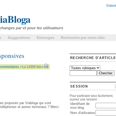
S'identi
iaBloga
changes par et pour les utilisateurs
e
Suggestions
Echanges
Recherche par mots-clés
sponsives
RECHERCHE D'ARTICL
commentaires
• Lu 12005 fois •
SESSION
Pour participer plus facilement,
ouvrez une session :
tes proposés par Viabloga qui sont
Identifiant de
 téléphones et autres terminaux ? Merci
mon blog
Nom d'utilisateur