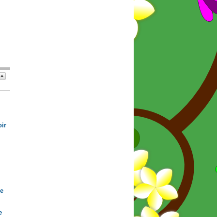
ir
de
e