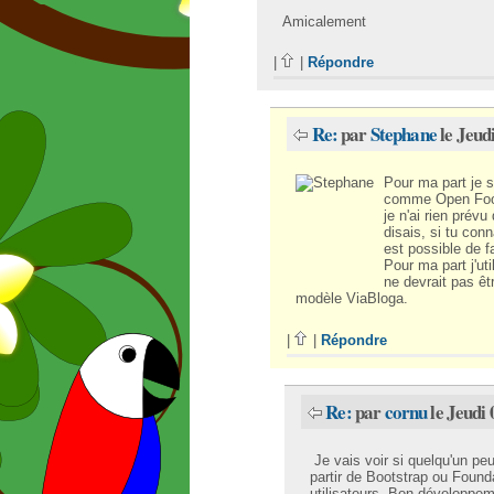
Amicalement
|
|
Répondre
Re:
par
Stephane
le Jeud
Pour ma part je s
comme Open Food
je n'ai rien prév
disais, si tu conn
est possible de f
Pour ma part j'ut
ne devrait pas êt
modèle ViaBloga.
|
|
Répondre
Re:
par
cornu
le Jeudi 
Je vais voir si quelqu'un pe
partir de Bootstrap ou Founda
utilisateurs. Bon développ