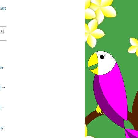
 3gp
de
§ --
§ --
rme