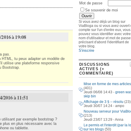
Mot de passe
Se souvenir de moi
Si vous avez déjà un blog sur
ViaBloga ou si vous avez ouvert
compte sur l'un d'entre eux, vous
pouvez vous identifier avec votre
/2016 à 19:08
nom d'utilisateur et mot de passe
précisant d'abord l'identifiant de
votre blog.
S'inscrire
 a pas.
n HTML, tu peux adapter un modèle de
il utilise une plateforme responsive
DISCUSSIONS
 Bootstrap.
ACTIVES (+
COMMENTAIRE)
Mise en forme de mes articles
(401)
Jeudi 06/08 14:43 -
green wa
04/2016 à 11:51
skip bin
Affichage de 3 § -- résolu
(23)
Jeudi 30/07 14:24 - ampo
.
Nouveau serveur pour ViaBl
(213)
e utilisant par exemple bootstrap ?
Jeudi 23/07 13:29 - Anna
e plus en plus nécessaire avec la
Le permis et l'interdit (par la lo
phone ou tablette.
sur les blogs
(50)