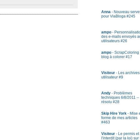
Anna
- Nouveau serve
pour ViaBloga #245
ampo
- Personnalisati
des e-mails envoyés a
utilisateurs #26
ampo
- ScrapColoring 
blog à colorer #17
Visiteur
- Les archives
utilisateur #9
Andy
- Problèmes
techniques 6/8/2011 --
résolu #28
Skip Hire York
- Mise 
forme de mes articles
#463
Visiteur
- Le permis et
l'interdit (par la loi) sur