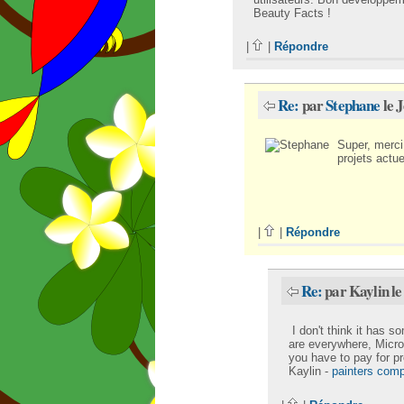
Beauty Facts !
|
|
Répondre
Re:
par
Stephane
le 
Super, merci
projets actuel
|
|
Répondre
Re:
par Kaylin l
I don't think it has s
are everywhere, Micro
you have to pay for 
Kaylin -
painters com