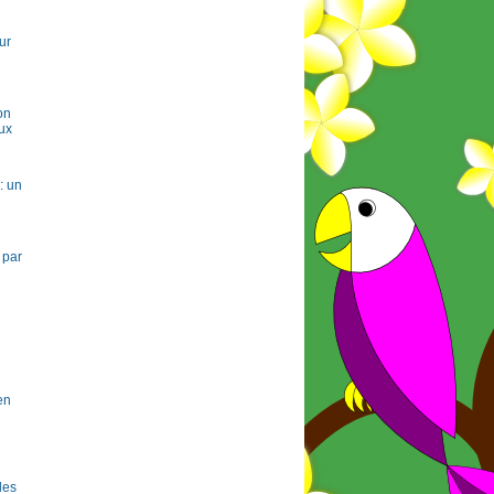
ur
on
ux
: un
 par
en
 les