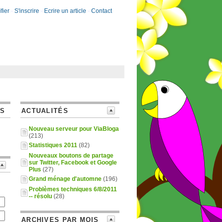
fier
-
S'inscrire
-
Ecrire un article
-
Contact
ES
ACTUALITÉS
Nouveau serveur pour ViaBloga
(213)
Statistiques 2011
(82)
Nouveaux boutons de partage
sur Twitter, Facebook et Google
Plus
(27)
Grand ménage d'automne
(196)
Problèmes techniques 6/8/2011
-- résolu
(28)
ARCHIVES PAR MOIS