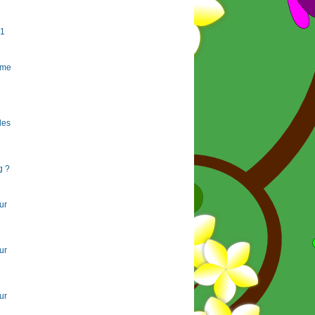
#1
rme
 les
g ?
ur
ur
ur