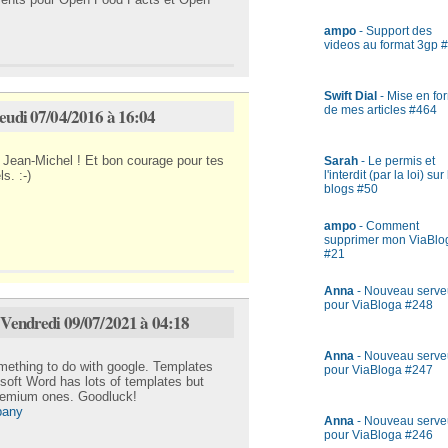
ampo
- Support des
videos au format 3gp 
Swift Dial
- Mise en fo
de mes articles #464
Jeudi 07/04/2016 à 16:04
 Jean-Michel ! Et bon courage pour tes
Sarah
- Le permis et
l'interdit (par la loi) sur
s. :-)
blogs #50
ampo
- Comment
supprimer mon ViaBlo
#21
Anna
- Nouveau serve
pour ViaBloga #248
e Vendredi 09/07/2021 à 04:18
Anna
- Nouveau serve
omething to do with google. Templates
pour ViaBloga #247
soft Word has lots of templates but
premium ones. Goodluck!
pany
Anna
- Nouveau serve
pour ViaBloga #246