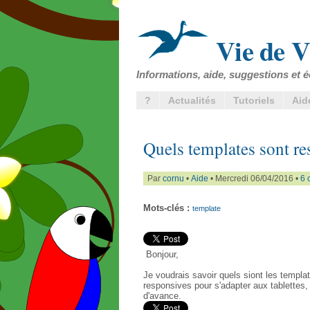
Vie de V
Informations, aide, suggestions et é
?
Actualités
Tutoriels
Aid
Quels templates sont re
Par
cornu
•
Aide
• Mercredi 06/04/2016 •
6 
Mots-clés :
template
Bonjour,
Je voudrais savoir quels siont les templa
responsives pour s'adapter aux tablettes,
d'avance.