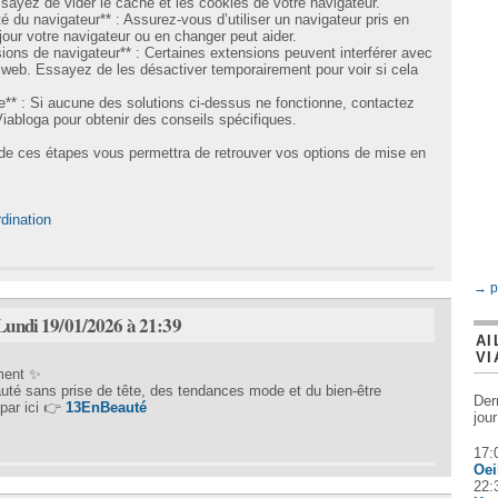
ssayez de vider le cache et les cookies de votre navigateur.
ité du navigateur** : Assurez-vous d’utiliser un navigateur pris en
jour votre navigateur ou en changer peut aider.
sions de navigateur** : Certaines extensions peuvent interférer avec
 web. Essayez de les désactiver temporairement pour voir si cela
ce** : Si aucune des solutions ci-dessus ne fonctionne, contactez
Viabloga pour obtenir des conseils spécifiques.
de ces étapes vous permettra de retrouver vos options de mise en
dination
→ p
 Lundi 19/01/2026 à 21:39
AI
VI
ment ✨
uté sans prise de tête, des tendances mode et du bien-être
Der
 par ici 👉
13EnBeauté
jour
17:
Oei
22: