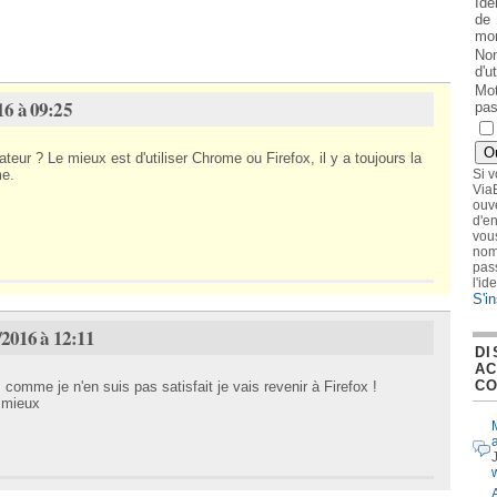
Ide
de
mon
No
d'ut
Mot
16 à 09:25
pa
teur ? Le mieux est d'utiliser Chrome ou Firefox, il y a toujours la
Si 
me.
Via
ouve
d'e
vous
nom 
pas
l'id
S'in
/2016 à 12:11
DI
AC
CO
 comme je n'en suis pas satisfait je vais revenir à Firefox !
s mieux
a