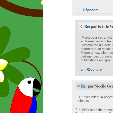
|
|
Répondre
Re:
par Issie le 
Merci pour cet article 
en forme des articles,
l’expérience du lecteur
permettent de mieux tr
Même un excellent con
partager ces conseils 
publications en ligne.
|
|
Répondre
Re:
par Nicolle Gre
1. **Actualiser la page*
mineurs.
2. **Vider le cache de vo