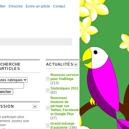
fier
-
S'inscrire
-
Ecrire un article
-
Contact
ECHERCHE
ACTUALITÉS
ARTICLES
Nouveau serveur
pour ViaBloga
(213)
Statistiques 2011
(82)
Nouveaux
boutons de
partage sur
SSION
Twitter, Facebook
et Google Plus
 participer plus
(27)
ilement, ouvrez une
Grand ménage
ion :
d'automne
(196)