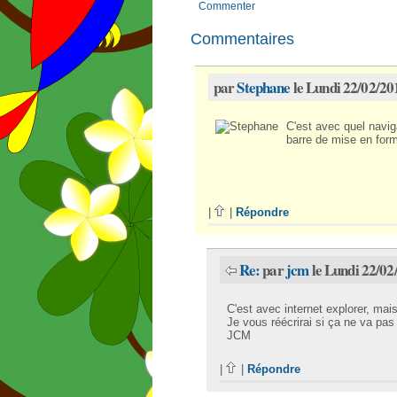
Commenter
Commentaires
par
Stephane
le Lundi 22/02/20
C'est avec quel naviga
barre de mise en for
|
|
Répondre
Re:
par
jcm
le Lundi 22/02
C'est avec internet explorer, mais
Je vous réécrirai si ça ne va pa
JCM
|
|
Répondre