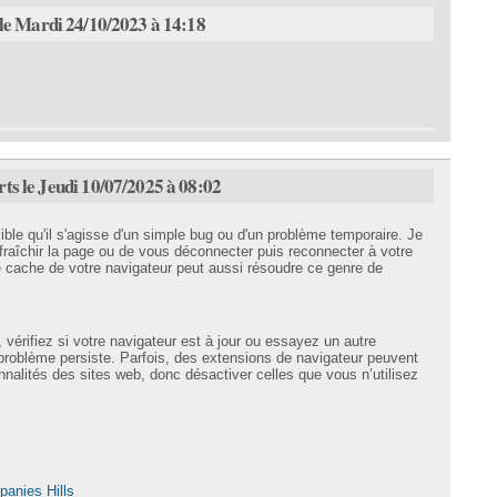
e Mardi 24/10/2023 à 14:18
ts le Jeudi 10/07/2025 à 08:02
sible qu'il s'agisse d'un simple bug ou d'un problème temporaire. Je
aîchir la page ou de vous déconnecter puis reconnecter à votre
e cache de votre navigateur peut aussi résoudre ce genre de
 vérifiez si votre navigateur est à jour ou essayez un autre
e problème persiste. Parfois, des extensions de navigateur peuvent
onnalités des sites web, donc désactiver celles que vous n’utilisez
anies Hills