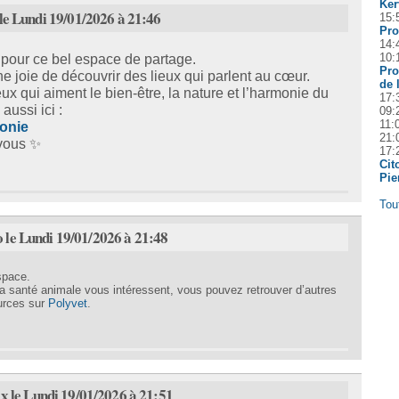
Ker
le Lundi 19/01/2026 à 21:46
15:
Pr
14:
10:
pour ce bel espace de partage.
Pro
ne joie de découvrir des lieux qui parlent au cœur.
de 
eux qui aiment le bien-être, la nature et l’harmonie du
17:
 aussi ici :
09:
11:
onie
21:
 vous ✨
17:
Cit
Pie
Tou
 le Lundi 19/01/2026 à 21:48
space.
t la santé animale vous intéressent, vous pouvez retrouver d’autres
urces sur
Polyvet
.
 le Lundi 19/01/2026 à 21:51