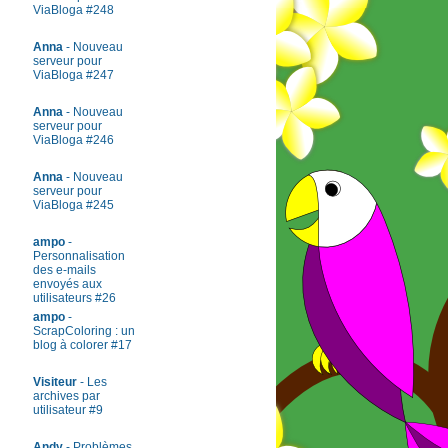
ViaBloga #248
Anna
- Nouveau
serveur pour
ViaBloga #247
Anna
- Nouveau
serveur pour
ViaBloga #246
Anna
- Nouveau
serveur pour
ViaBloga #245
ampo
-
Personnalisation
des e-mails
envoyés aux
utilisateurs #26
ampo
-
ScrapColoring : un
blog à colorer #17
Visiteur
- Les
archives par
utilisateur #9
Andy
- Problèmes