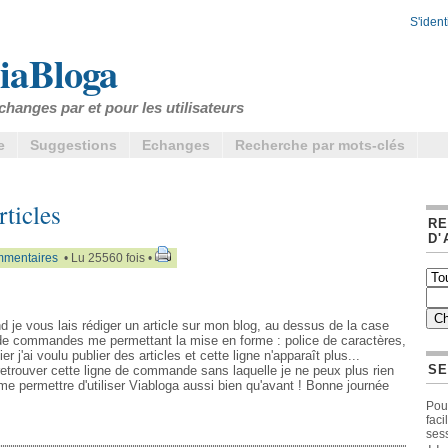
S'identi
iaBloga
changes par et pour les utilisateurs
e
Suggestions
Echanges
Recherche par mots-clés
ticles
R
D'
mmentaires
• Lu 25560 fois •
d je vous lais rédiger un article sur mon blog, au dessus de la case
ne de commandes me permettant la mise en forme : police de caractères,
r j'ai voulu publier des articles et cette ligne n'apparaît plus...
SE
etrouver cette ligne de commande sans laquelle je ne peux plus rien
 me permettre d'utiliser Viabloga aussi bien qu'avant ! Bonne journée
Pour
fac
sess