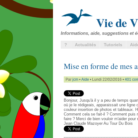
Vie de V
Informations, aide, suggestions et é
?
Actualités
Tutoriels
Aid
Mise en forme de mes ar
Par
jcm
•
Aide
• Lundi 22/02/2016 •
401 co
Bonjour, Jusqu'à il y a peu de temps quan
où je le rédigeais, apparaissait une lig
couleur insertion de photos et tableaux. Hie
Comment cela se fait-il ? Comment puis r
faire ? Merci de bien vouloir m'aider pour
Jean Claude Mazoyer Au Tour Du Bois