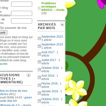
ntifiant
Problèmes
techniques
 blog
6/8/2011 -- résolu
m
(28)
ilisateur
 de
sse
ARCHIVES
Se souvenir de moi
PAR MOIS
Septembre 2023
:
vous avez déjà un blog sur
1 article
Bloga ou si vous avez
rt un compte sur l'un
Septembre 2019
:
ntre eux, vous pouvez
1 article
 identifier avec votre
Août 2017
: 1
d'utilisateur et mot de
article
se en précisant d'abord
Juillet 2017
: 1
entifiant de votre blog.
article
scrire
Octobre 2016
: 1
article
SCUSSIONS
Avril 2016
: 1
TIVES (+
article
MMENTAIRE)
Février 2016
: 1
article
Mise en forme de mes
Janvier 2016
: 1
rticles
(401)
article
Jeudi 06/08 14:43 -
green
Octobre 2015
: 1
waste skip bin
article
Affichage de 3 § -- résolu