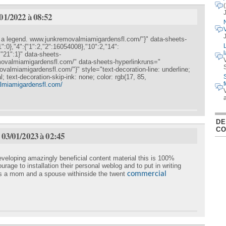
/01/2022 à 08:52
s a legend.
www.junkremovalmiamigardensfl.com/"}" data-sheets-
L
":0},"4":{"1":2,"2":16054008},"10":2,"14":
l
,"21":1}" data-sheets-
movalmiamigardensfl.com/" data-sheets-hyperlinkruns="
ovalmiamigardensfl.com/"}" style="text-decoration-line: underline;
al; text-decoration-skip-ink: none; color: rgb(17, 85,
lmiamigardensfl.com/
DE
C
 03/01/2023 à 02:45
veloping amazingly beneficial content material this is 100%
urage to installation their personal weblog and to put in writing
 as a mom and a spouse withinside the twent
commercial