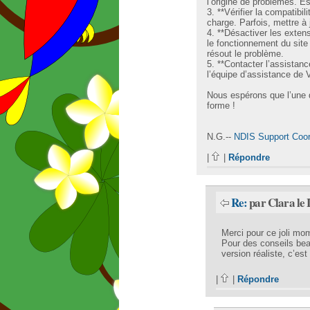
l’origine de problèmes. E
3. **Vérifier la compatibil
charge. Parfois, mettre à 
4. **Désactiver les exten
le fonctionnement du site
résout le problème.
5. **Contacter l’assistan
l’équipe d’assistance de 
Nous espérons que l’une 
forme !
N.G.--
NDIS Support Coor
|
|
Répondre
Re:
par Clara le
Merci pour ce joli mo
Pour des conseils bea
version réaliste, c’est
|
|
Répondre