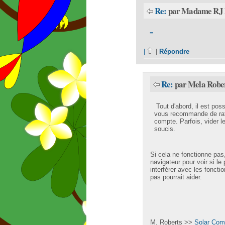
Re:
par Madame RJ l
=
|
|
Répondre
Re:
par Mela Rober
Tout d'abord, il est pos
vous recommande de rafr
compte. Parfois, vider l
soucis.
Si cela ne fonctionne pas,
navigateur pour voir si l
interférer avec les foncti
pas pourrait aider.
M. Roberts >>
Solar Comp