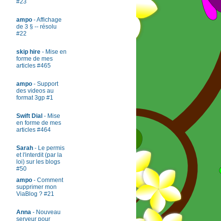
#23
ampo
- Affichage
de 3 § -- résolu
#22
skip hire
- Mise en
forme de mes
articles #465
ampo
- Support
des videos au
format 3gp #1
Swift Dial
- Mise
en forme de mes
articles #464
Sarah
- Le permis
et l'interdit (par la
loi) sur les blogs
#50
ampo
- Comment
supprimer mon
ViaBlog ? #21
Anna
- Nouveau
serveur pour