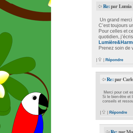
Re:
par Lumia 
Un grand merci 
C’est toujours u
Pour celles et c
quotidien, j’écris
Lumière&Harm
Prenez soin de
|
|
Répondre
Re:
par Carlo
Merci pour cet e
Si le bien-être e
conseils et resso
|
|
Répondre
Re:
par Max