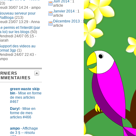
Juin 2014
: 1
(23)
article
Jeudi 30/07 14:24 - ampo
Janvier 2014
: 1
Nouveau serveur pour
article
ViaBloga
(213)
Décembre 2013
: 1
Jeudi 23/07 13:29 - Anna
article
e permis et l'interdit (par
a loi) sur les blogs
(50)
Vendredi 24/07 05:15 -
Sarah
Support des videos au
format 3gp
(1)
Vendredi 24/07 22:43 -
ampo
RNIERS
OMMENTAIRES
green waste skip
bin
- Mise en forme
de mes articles
#467
Daryl
- Mise en
forme de mes
articles #466
ampo
- Affichage
de 3 § -- résolu