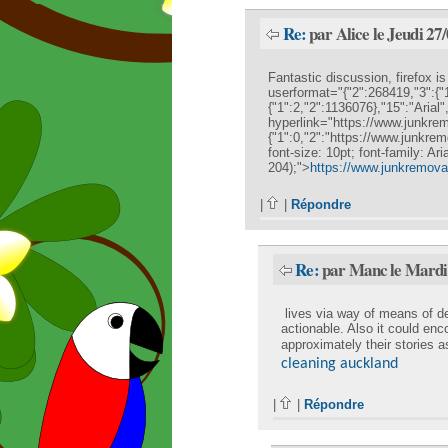
Re:
par Alice le Jeudi 27
Fantastic discussion, firefox i
userformat="{"2":268419,"3":{"1
{"1":2,"2":1136076},"15":"Arial"
hyperlink="https://www.junkre
{"1":0,"2":"https://www.junkrem
font-size: 10pt; font-family: Ari
204);">
https://www.junkremova
|
|
Répondre
Re:
par Manc le Mardi
lives via way of means of de
actionable. Also it could enco
approximately their stories
cleaning auckland
|
|
Répondre