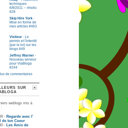
techniques
6/8/2011 -- résolu
#28
Skip Hire York
-
Mise en forme de
mes articles #463
Visiteur
- Le
permis et l'interdit
(par la loi) sur les
blogs #49
Jeffrey Warner
-
Nouveau serveur
pour ViaBloga
#244
lus de commentaires
LLEURS SUR
ABLOGA
niers weblogs mis à
 :
09 -
Regarde avec l'
l de ton Coeur
30 -
Les Amis de