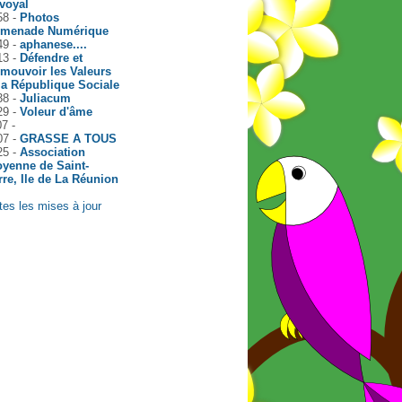
voyal
58 -
Photos
omenade Numérique
49 -
aphanese....
13 -
Défendre et
mouvoir les Valeurs
la République Sociale
38 -
Juliacum
29 -
Voleur d'âme
07 -
07 -
GRASSE A TOUS
25 -
Association
oyenne de Saint-
rre, Ile de La Réunion
tes les mises à jour