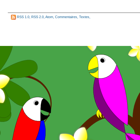
RSS 1.0
,
RSS 2.0
,
Atom
,
Commentaires
,
Textes
,