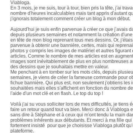
Viabloga.
En 3 mois, je me suis, tour à tour, bien pris la tête, j'ai trava
nombre d'heures incalculables mais tant appris d'autant q
j'ignorais totalement comment créer un blog à mon début.
Aujourd'hui je suis enfin parvenue à créer ce que j'avais da
depuis plusieurs semaines et notamment la création d'une
en tête de mon blog reprenant tous mes dessins. Or, j'étais
parvenue à obtenir une bannière, certes, mais qui reprenait
photos y compris les images de matériel et autres figuran
articles. Comme le nombre de mes articles est en augment
images sont inévitablement de plus en plus nombreuses a
des dessins que je souhaitais mettre en valeur.
Me penchant à en tomber sur les mots clés, depuis plusieu
semaines, je viens de créer la fameuse commande pour obt
fichue bannière. Qui plus est, non seulement j'obtiens les
souhaitées mais elles s'affichent en fonction du nombre de
l'aide d'un mot clé et en flash. Le top du top !
Voilà j'ai su vous solliciter lors de mes difficultés, je tiens
faire un retour quand tout va bien. Merci donc à Viabloga e
sans dire à Stéphane et à ceux qui m'ont tendu la main da
problèmes inhérents aux débutants. Et merci à ma fille qui
fortement insisté pour que je choisisse Viabloga plutôt qu
plateforme.