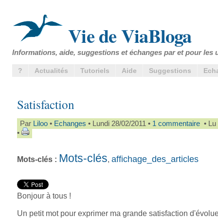
Vie de ViaBloga
Informations, aide, suggestions et échanges par et pour les u
?
Actualités
Tutoriels
Aide
Suggestions
Ech
Satisfaction
Par
Liloo
•
Echanges
• Lundi 28/02/2011 •
1 commentaire
• Lu 
•
Mots-clés
affichage_des_articles
Mots-clés :
,
Bonjour à tous !
Un petit mot pour exprimer ma grande satisfaction d'évolue