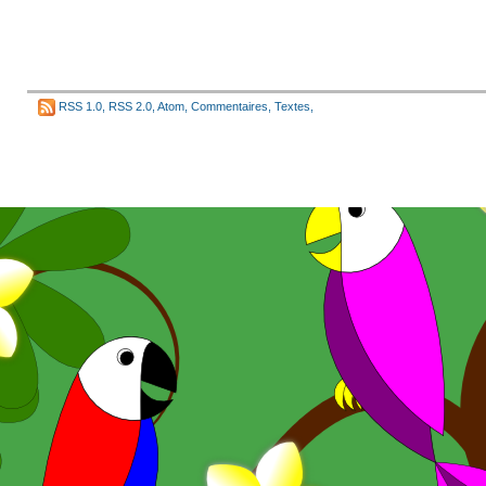
RSS 1.0
,
RSS 2.0
,
Atom
,
Commentaires
,
Textes
,