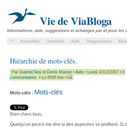
Vie de ViaBloga
Informations, aide, suggestions et échanges par et pour les u
?
Actualités
Tutoriels
Aide
Suggestions
Ech
Hiéarchie de mots-clés.
Par
Gabriel Ney et Denis Marion
•
Aide
• Lundi 10/12/2007 •
0
commentaires
• Lu 4939 fois •
Mots-clés
Mots-clés :
Bien chers tous,
Quelqu'un peut-il me dire si des avancées se profilent. Si 