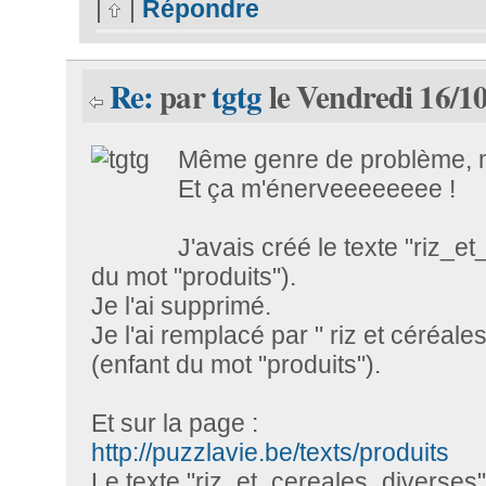
|
|
Répondre
Re:
par
tgtg
le Vendredi 16/1
Même genre de problème, me
Et ça m'énerveeeeeeee !
J'avais créé le texte "riz_e
du mot "produits").
Je l'ai supprimé.
Je l'ai remplacé par " riz et céréale
(enfant du mot "produits").
Et sur la page :
http://puzzlavie.be/texts/produits
Le texte "riz_et_cereales_diverses"