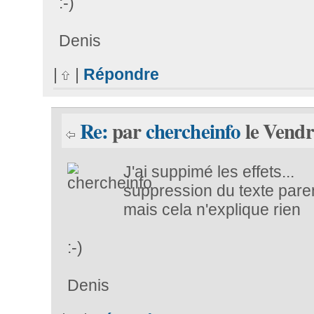
:-)
Denis
|
|
Répondre
Re:
par
chercheinfo
le Vendr
J'ai suppimé les effets...
suppression du texte parent
mais cela n'explique rien
:-)
Denis