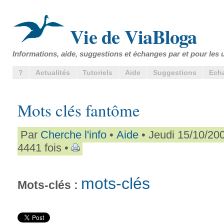
Vie de ViaBloga
Informations, aide, suggestions et échanges par et pour les u
?
Actualités
Tutoriels
Aide
Suggestions
Ech
Mots clés fantôme
Par
Cherche l'info
•
Aide
• Jeudi 15/10/20
4441 fois •
mots-clés
Mots-clés :