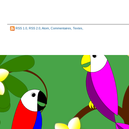
RSS 1.0
,
RSS 2.0
,
Atom
,
Commentaires
,
Textes
,