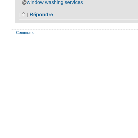
window washing services
@
|
|
Répondre
Commenter