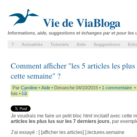
Vie de ViaBloga
Informations, aide, suggestions et échanges par et pour les u
?
Actualités
Tutoriels
Aide
Suggestions
Ech
Comment afficher "les 5 articles les plus
cette semaine" ?
Par
Caroline
•
Aide
• Dimanche 04/10/2015 •
1 commentaire
• 
fois •
Je voudrais me faire un petit bloc html incitatif avec cette in
articles les plus lus sur les 7 derniers jours
, par exempl
J'ai essayé : [ [afficher les articles] ].lectures.semaine