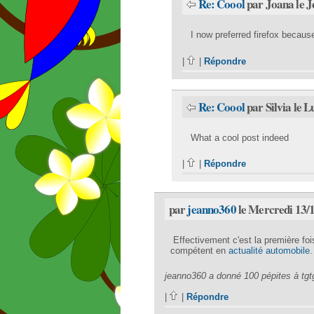
Re: Coool
par Joana le J
I now preferred firefox becaus
|
|
Répondre
Re: Coool
par Silvia le 
What a cool post indeed
|
|
Répondre
par
jeanno360
le Mercredi 13/
Effectivement c'est la première fois
compétent en
actualité automobile
.
jeanno360 a donné 100 pépites à tgt
|
|
Répondre