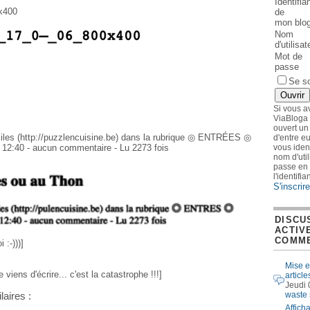
Identifia
x400
de
mon blo
Nom
d'utilisat
Mot de
passe
Se s
Si vous a
ViaBloga 
ouvert un
ciles (http://puzzlencuisine.be) dans la rubrique ◎ ENTRÉES ◎
d'entre e
vous ident
 12:40 - aucun commentaire - Lu 2273 fois
nom d'util
passe en 
l'identifi
S'inscrire
DISCU
ACTIV
COMME
 :-)))]
Mise e
 viens d'écrire... c'est la catastrophe !!!]
article
Jeudi 
waste 
laires :
Affich