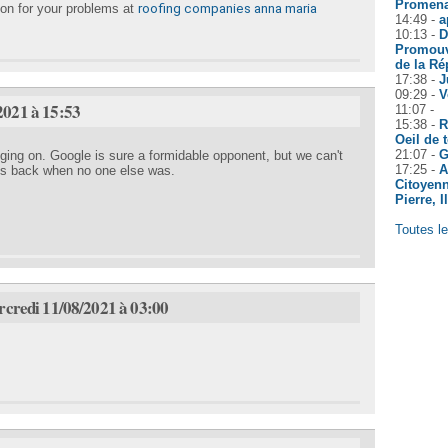
Promena
on for your problems at
roofing companies anna maria
14:49 -
a
10:13 -
D
Promouv
de la Ré
17:38 -
J
09:29 -
V
2021 à 15:53
11:07 -
15:38 -
R
Oeil de 
21:07 -
G
nging on.
Google is sure a formidable opponent, but we can't
17:25 -
A
ves back when no one else was.
Citoyenn
Pierre, 
Toutes le
rcredi 11/08/2021 à 03:00