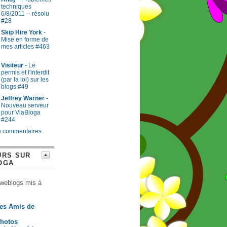
techniques
6/8/2011 -- résolu
#28
Skip Hire York
-
Mise en forme de
mes articles #463
Visiteur
- Le
permis et l'interdit
(par la loi) sur les
blogs #49
Jeffrey Warner
-
Nouveau serveur
pour ViaBloga
#244
e commentaires
URS SUR
OGA
 weblogs mis à
es Amis de
l
hotos