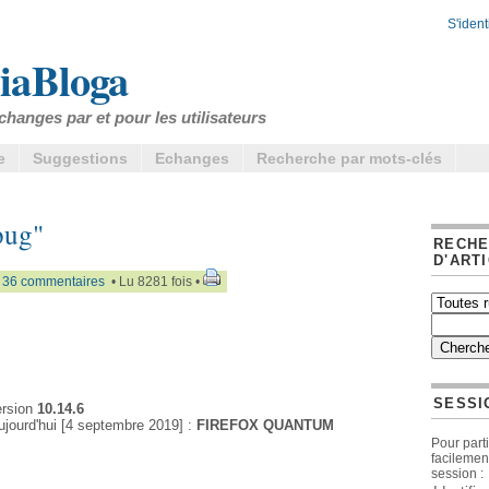
S'identi
iaBloga
changes par et pour les utilisateurs
e
Suggestions
Echanges
Recherche par mots-clés
bug"
RECH
D'ART
•
36 commentaires
• Lu 8281 fois •
SESSI
ersion
10.14.6
ujourd'hui [4 septembre 2019] :
FIREFOX QUANTUM
Pour parti
facilemen
session :