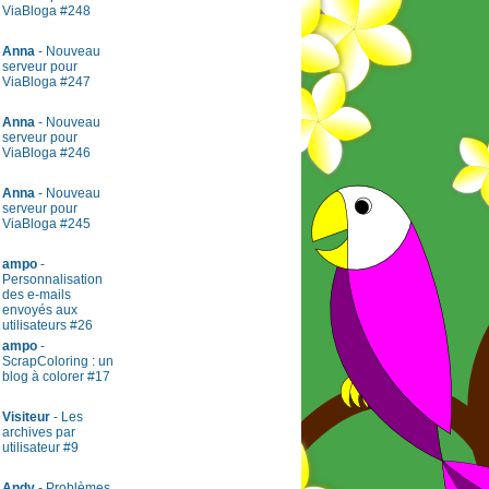
ViaBloga #248
Anna
- Nouveau
serveur pour
ViaBloga #247
Anna
- Nouveau
serveur pour
ViaBloga #246
Anna
- Nouveau
serveur pour
ViaBloga #245
ampo
-
Personnalisation
des e-mails
envoyés aux
utilisateurs #26
ampo
-
ScrapColoring : un
blog à colorer #17
Visiteur
- Les
archives par
utilisateur #9
Andy
- Problèmes