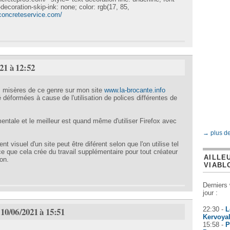
t-decoration-skip-ink: none; color: rgb(17, 85,
concreteservice.com/
021 à 12:52
s misères de ce genre sur mon site
www.la-brocante.info
déformées à cause de l'utilisation de polices différentes de
ntale et le meilleur est quand même d'utiliser Firefox avec
→ plus d
t visuel d'un site peut être diférent selon que l'on utilise tel
 que cela crée du travail supplémentaire pour tout créateur
AILLE
ion.
VIABL
Derniers
jour :
22:30 -
L
i 10/06/2021 à 15:51
Kervoya
15:58 -
P