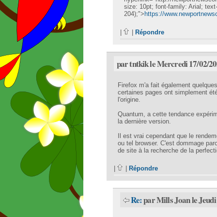
size: 10pt; font-family: Arial; tex
204);">
https://www.newportnews
|
|
Répondre
par tntkik le Mercredi 17/02/2
Firefox m'a fait également quelque
certaines pages ont simplement été 
l'origine.
Quantum, a cette tendance expérime
la dernière version.
Il est vrai cependant que le rendemen
ou tel browser. C'est dommage parce
de site à la recherche de la perfect
|
|
Répondre
Re:
par Mills Joan le Jeud