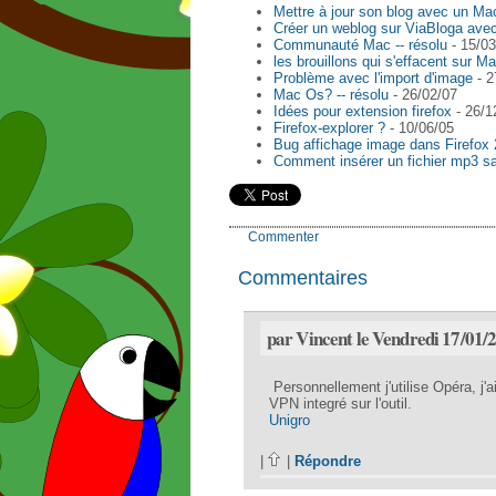
Mettre à jour son blog avec un Ma
Créer un weblog sur ViaBloga ave
Communauté Mac -- résolu
- 15/03
les brouillons qui s'effacent sur M
Problème avec l'import d'image
- 2
Mac Os? -- résolu
- 26/02/07
Idées pour extension firefox
- 26/1
Firefox-explorer ?
- 10/06/05
Bug affichage image dans Firefox 
Comment insérer un fichier mp3 sa
Commenter
Commentaires
par Vincent le Vendredi 17/01/
Personnellement j'utilise Opéra, j'a
VPN integré sur l'outil.
Unigro
|
|
Répondre