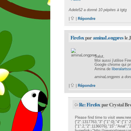
Adele52 a donné 10 pépites à tgtg
|
|
Répondre
Firefox
par
aminaLongpres
le 
Salut,
Moi aussi j'utilise F
Google chrome qui pro
Amina de
liberalarts
aminaLongpres a donn
|
|
Répondre
Re: Firefox
par Crystal Bro
Please find time to visit
www.newp
{"2":1317763,"3":{"1":0},"4":{"1":
{"1":2,"2":1136076},"15":"Arial","
hyperlink="http://newportnewsconc