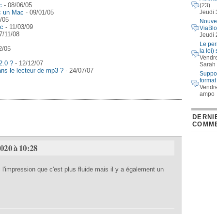
c
- 08/06/05
(23)
Jeudi 
c un Mac
- 09/01/05
/05
Nouve
ac
- 11/03/09
ViaBl
7/11/08
Jeudi 
Le perm
2/05
la loi)
Vendre
2.0 ?
- 12/12/07
Sarah
ns le lecteur de mp3 ?
- 24/07/07
Suppor
format
Vendre
ampo
DERNI
COMME
2020 à 10:28
i l'impression que c'est plus fluide mais il y a également un