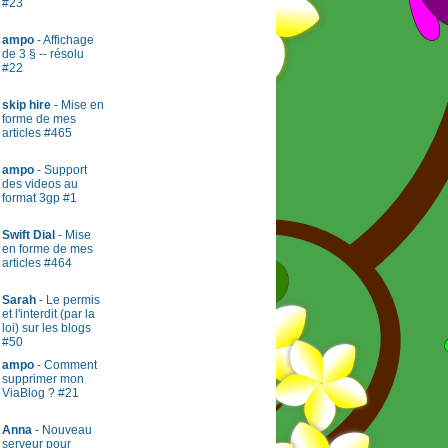
#23
ampo
- Affichage
de 3 § -- résolu
#22
skip hire
- Mise en
forme de mes
articles #465
ampo
- Support
des videos au
format 3gp #1
Swift Dial
- Mise
en forme de mes
articles #464
Sarah
- Le permis
et l'interdit (par la
loi) sur les blogs
#50
ampo
- Comment
supprimer mon
ViaBlog ? #21
Anna
- Nouveau
serveur pour