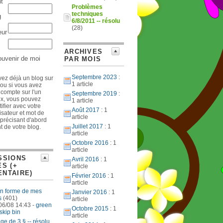
nt
Problèmes
techniques
g
6/8/2011 -- résolu
(28)
eur
ARCHIVES
ouvenir de moi
PAR MOIS
Septembre 2023
:
vez déjà un blog sur
1 article
ou si vous avez
 compte sur l'un
Septembre 2019
:
ux, vous pouvez
1 article
ifier avec votre
Août 2017
: 1
isateur et mot de
article
précisant d'abord
Juillet 2017
: 1
ant de votre blog.
article
Octobre 2016
: 1
article
SSIONS
Avril 2016
: 1
ES (+
article
NTAIRE)
Février 2016
: 1
article
n forme de mes
Janvier 2016
: 1
s
(401)
article
06/08 14:43 -
green
Octobre 2015
: 1
skip bin
article
age de 3 § -- résolu