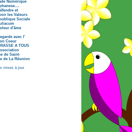
de Numérique
phanese....
éfendre et
oir les Valeurs
publique Sociale
uliacum
oleur d'âme
egarde avec l'
ton Coeur
RASSE A TOUS
ssociation
e de Saint-
Ile de La Réunion
s mises à jour