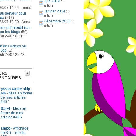
Juin 2014
: 1
article
30/07 14:24 - ampo
Janvier 2014
: 1
au serveur pour
article
oga
(213)
Décembre 2013
: 1
23/07 13:29 - Anna
article
is et l'interdit (par
 sur les blogs
(50)
di 24/07 05:15 -
t des videos au
 3gp
(1)
di 24/07 22:43 -
ERS
NTAIRES
green waste skip
bin
- Mise en forme
de mes articles
#467
Daryl
- Mise en
forme de mes
articles #466
ampo
- Affichage
de 3 § -- résolu