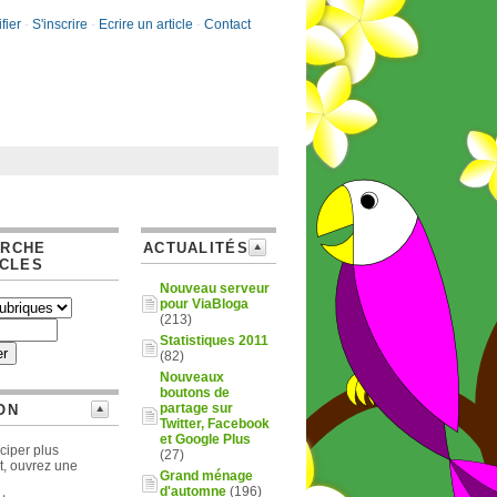
fier
-
S'inscrire
-
Ecrire un article
-
Contact
ERCHE
ACTUALITÉS
ICLES
Nouveau serveur
pour ViaBloga
(213)
Statistiques 2011
(82)
Nouveaux
boutons de
partage sur
ON
Twitter, Facebook
et Google Plus
ciper plus
(27)
t, ouvrez une
Grand ménage
d'automne
(196)