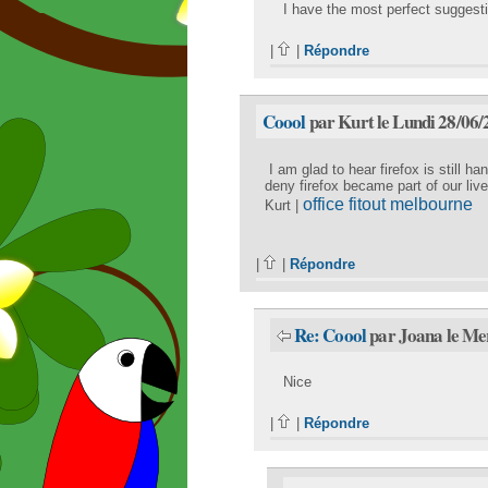
I have the most perfect suggesti
|
|
Répondre
Coool
par Kurt le Lundi 28/06/
I am glad to hear firefox is still ha
deny firefox became part of our li
office fitout melbourne
Kurt |
|
|
Répondre
Re: Coool
par Joana le Me
Nice
|
|
Répondre