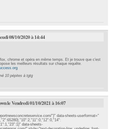
Jeudi 08/10/2020 à 14:44
irefox, chrome et opéra en même temps. Et je trouve que c'est
pose les meilleurs résultats sur chaque requête.
success.org
é 10 pépites à tgtg
wn le Vendredi 01/10/2021 à 16:07
ortnewsconcreteservice.com/"}" data-sheets-userformat="
2,"2":65280},"10":2,"11":0,"12":0,"14":
21":1,"23":1}" data-sheets-
retepros.com/" style="text-decoration-line: underline; font-