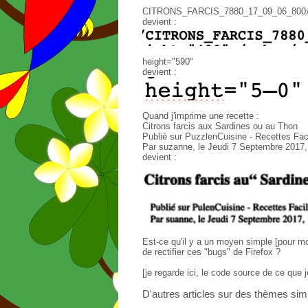
CITRONS_FARCIS_7880_17_09_06_800
devient :
height="590"
devient :
Quand j'imprime une recette :
Citrons farcis aux Sardines ou au Thon
Publié sur PuzzlenCuisine - Recettes Fa
Par suzanne, le Jeudi 7 Septembre 2017,
devient :
Est-ce qu'il y a un moyen simple [pour moi
de rectifier ces "bugs" de Firefox ?
[je regarde ici, le code source de ce que je
D'autres articles sur des thèmes simi