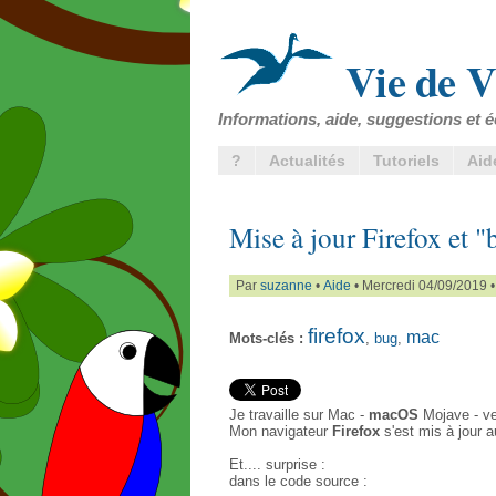
Vie de V
Informations, aide, suggestions et é
?
Actualités
Tutoriels
Aid
Mise à jour Firefox et "
Par
suzanne
•
Aide
• Mercredi 04/09/2019 
firefox
mac
Mots-clés :
,
bug
,
Je travaille sur Mac -
macOS
Mojave - v
Mon navigateur
Firefox
s'est mis à jour a
Et.... surprise :
dans le code source :