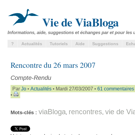
Vie de ViaBloga
Informations, aide, suggestions et échanges par et pour les u
?
Actualités
Tutoriels
Aide
Suggestions
Ech
Rencontre du 26 mars 2007
Compte-Rendu
Par
Jo
•
Actualités
• Mardi 27/03/2007 •
61 commentaires
•
viaBloga
vie de Vi
rencontres
Mots-clés :
,
,