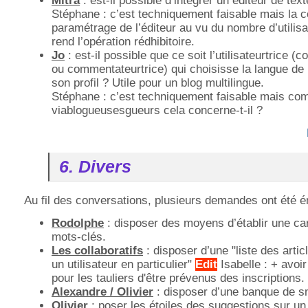
Mitra
: est-il possible d’intégrer un éditeur de tex
Stéphane : c’est techniquement faisable mais la 
paramétrage de l’éditeur au vu du nombre d’utilis
rend l’opération rédhibitoire.
Jo
: est-il possible que ce soit l’utilisateurtrice (c
ou commentateurtrice) qui choisisse la langue de 
son profil ? Utile pour un blog multilingue.
Stéphane : c’est techniquement faisable mais co
viablogueusesgueurs cela concerne-t-il ?
6. Divers
Au fil des conversations, plusieurs demandes ont été é
Rodolphe
: disposer des moyens d’établir une ca
mots-clés.
Les collaboratifs
: disposer d’une "liste des artic
un utilisateur en particulier"
Edit
Isabelle : + avoir 
pour les tauliers d'être prévenus des inscriptions.
Alexandre / Olivier
: disposer d’une banque de s
Olivier
: poser les étoiles des suggestions sur un