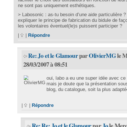
ne sont pas uniquement esthétiques.
> Labosonic : as-tu besoin d’une aide particulière ?
expliquer le principe de fabrication du bidule de fa
les volontaires éventuel(le)s puissent participer ?
|
|
Répondre
Re: Jo et le Glamour
par
OlivierMG
le M
28/03/2007 à 08:51
oui, labo a eu une super idée avec ce
mais je doute que la présentation sou
blog, du catalogue, soit la plus adapté
|
|
Répondre
Re: Re: Jo et le Glamour
par
Jo
le Merc