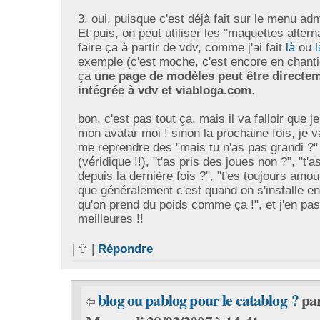
3. oui, puisque c'est déjà fait sur le menu adm
Et puis, on peut utiliser les "maquettes altern
faire ça à partir de vdv, comme j'ai fait
là
ou
l
exemple (c'est moche, c'est encore en chant
ça
une page de modèles peut être directe
intégrée à vdv et viabloga.com
.
bon, c'est pas tout ça, mais il va falloir que 
mon avatar moi ! sinon la prochaine fois, je 
me reprendre des "mais tu n'as pas grandi ?"
(véridique !!), "t'as pris des joues non ?", "t'
depuis la dernière fois ?", "t'es toujours amo
que généralement c'est quand on s'installe e
qu'on prend du poids comme ça !", et j'en pa
meilleures !!
|
|
Répondre
blog ou pablog pour le catablog ?
pa