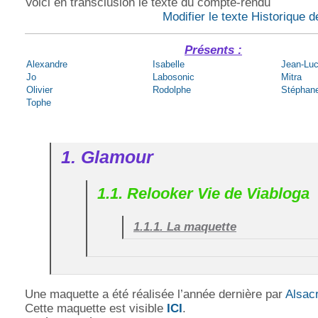
Voici en transclusion le texte du compte-rendu
Modifier le texte
Historique d
Présents :
Alexandre
Isabelle
Jean-Lu
Jo
Labosonic
Mitra
Olivier
Rodolphe
Stéphan
Tophe
1. Glamour
1.1. Relooker Vie de Viabloga
1.1.1. La maquette
Une maquette a été réalisée l’année dernière par
Alsac
Cette maquette est visible
ICI
.