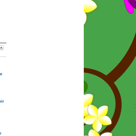
de
ir
e