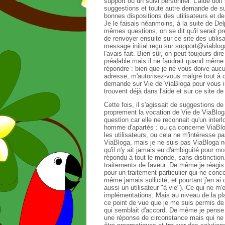
support ou un suivi personnel. L'aide doit 
suggestions et toute autre demande de su
bonnes dispositions des utilisateurs et de 
Je le faisais néanmoins, à la suite de De
mêmes questions, on se dit qu'il serait pr
de renvoyer ensuite sur ce site des utilisat
message initial reçu sur support@viabloga
l'avais fait. Bien sûr, on peut toujours dire
préalable mais il ne faudrait quand même
répondre : bien que je ne vous doive aucu
adresse, m'autorisez-vous malgré tout à ce
demande sur Vie de ViaBloga pour vous i
trouvent déjà dans l'aide et sur ce site de
Cette fois, il s'agissait de suggestions de 
proprement la vocation de Vie de ViaBloga. 
question car elle ne reconnait qu'un inter
homme d'apartés : ou ça concerne ViaBlo
les utilisateurs, ou cela ne m'intéresse pa
ViaBloga, mais je ne suis pas ViaBloga no
qu'il n'y ait jamais eu d'ambiguité pour m
répondu à tout le monde, sans distinctio
traitements de faveur. De même je réagis ch
pour un traitement particulier qui ne conc
même jamais sollicité, et pourtant j'en ai
aussi un utilisateur "à vie"). Ce qui ne m
implémentations. Mais au niveau de la plat
ce point de vue que je me suis permis de 
qui semblait d'accord. De même je pense
une réponse de circonstance mais qui ne 