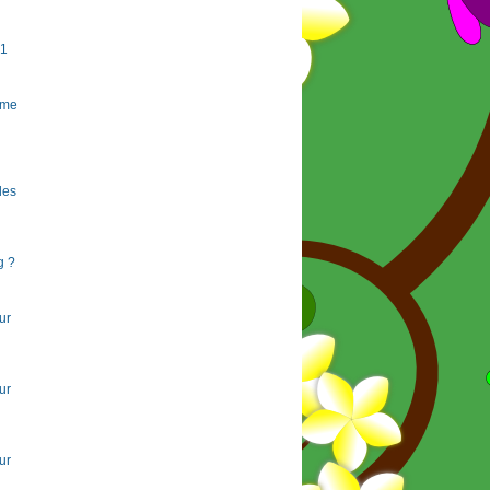
#1
rme
 les
g ?
ur
ur
ur