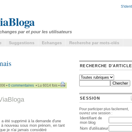
S'identi
iaBloga
changes par et pour les utilisateurs
e
Suggestions
Echanges
Recherche par mots-clés
mais
RECHERCHE D'ARTICL
006 •
0 commentaires
• Lu 6014 fois •
ViaBloga
SESSION
Pour participer plus facilement,
ouvrez une session :
Identifiant de
b, a été supprimé à la demande d'une
mon blog
iens à nouveau sous mon prénom, en tant
Nom d'utilisateur
 que je n'ai jamais considéré