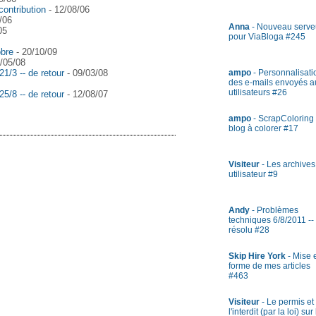
contribution
- 12/08/06
/06
Anna
- Nouveau serve
05
pour ViaBloga #245
obre
- 20/10/09
/05/08
1/3 -- de retour
- 09/03/08
ampo
- Personnalisati
des e-mails envoyés a
utilisateurs #26
5/8 -- de retour
- 12/08/07
ampo
- ScrapColoring 
blog à colorer #17
Visiteur
- Les archives
utilisateur #9
Andy
- Problèmes
techniques 6/8/2011 --
résolu #28
Skip Hire York
- Mise 
forme de mes articles
#463
Visiteur
- Le permis et
l'interdit (par la loi) sur