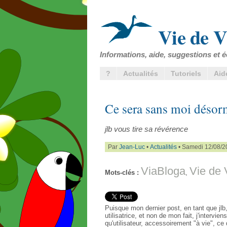
Vie de V
Informations, aide, suggestions et é
?
Actualités
Tutoriels
Aid
Ce sera sans moi désor
jlb vous tire sa révérence
Par
Jean-Luc
•
Actualités
• Samedi 12/08/2
ViaBloga
Vie de 
Mots-clés :
,
Puisque mon dernier post, en tant que jl
utilisatrice, et non de mon fait, j'interv
qu'utilisateur, accessoirement "à vie", ce