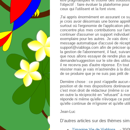
être pragmatiques et trouver des solution
l'objectif : faire évoluer la plateforme pou
ceux qui l'utilisent et la font vivre.
J'ai appris énormément en assurant ce su
je crois avoir désormais une bonne appréhe
surtout où l'ergonomie de l'application pêc
concentre plus mes contributions sur l'am
continuer d'assumer un support individuel
exemplaire pour les autres. Je vais donc
message automatique d'accusé de récept
support@viabloga.com afin de préciser q
la gestion de l'abonnement, il faut, suivant
que nous allons essayer de rendre plus a
demande/suggestion sur le site des utilis
il ne recevra pas d'autre réponse. En tout 
résister mais je vais m'astreindre à la disc
de se produire que je ne suis pas prêt de d
Dernière chose : ce post n'appelle aucun
position et de mes dispositions dorénavan
c'est mon droit de rédacteur (même si ce n
en outre la réciprocité en "refusant" à mon
réponde ni même qu'elle n'évoque ce post
qu'elle continue de m'ignorer et qu'elle util
Jean-Luc
D'autres articles sur des thèmes simi
J’imagine Vie de Viabloga...
- 30/0