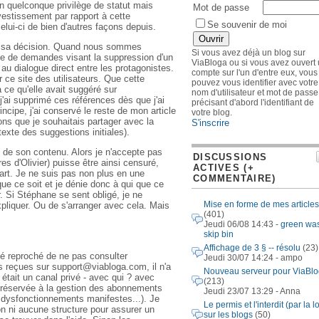
 quelconque privilège de statut mais
Mot de passe
stissement par rapport à cette
Se souvenir de moi
celui-ci de bien d'autres façons depuis.
de sa décision. Quand nous sommes
Si vous avez déjà un blog sur
pe de demandes visant la suppression d'un
ViaBloga ou si vous avez ouvert
 au dialogue direct entre les protagonistes.
compte sur l'un d'entre eux, vous
ur ce site des utilisateurs. Que cette
pouvez vous identifier avec votre
à ce qu'elle avait suggéré sur
nom d'utilisateur et mot de passe
j'ai supprimé ces références dès que j'ai
précisant d'abord l'identifiant de
cipe, j'ai conservé le reste de mon article
votre blog.
ions que je souhaitais partager avec la
S'inscrire
exte des suggestions initiales).
e de son contenu. Alors je n'accepte pas
DISCUSSIONS
s d'Olivier) puisse être ainsi censuré,
ACTIVES (+
e part. Je ne suis pas non plus en une
COMMENTAIRE)
que ce soit et je dénie donc à qui que ce
r. Si Stéphane se sent obligé, je ne
Mise en forme de mes articles
pliquer. Ou de s'arranger avec cela. Mais
(401)
Jeudi 06/08 14:43 -
green wa
skip bin
Affichage de 3 § -- résolu
(23)
té reproché de ne pas consulter
Jeudi 30/07 14:24 - ampo
s reçues sur support@viabloga.com, il n'a
Nouveau serveur pour ViaBl
tait un canal privé - avec qui ? avec
(213)
 réservée à la gestion des abonnements
Jeudi 23/07 13:29 - Anna
, dysfonctionnements manifestes...). Je
Le permis et l'interdit (par la lo
n ni aucune structure pour assurer un
sur les blogs
(50)