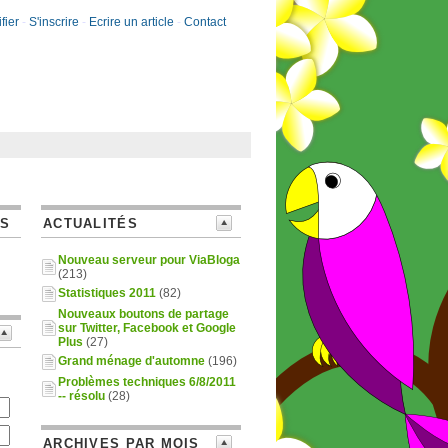
fier
-
S'inscrire
-
Ecrire un article
-
Contact
ES
ACTUALITÉS
Nouveau serveur pour ViaBloga
(213)
Statistiques 2011
(82)
Nouveaux boutons de partage
sur Twitter, Facebook et Google
Plus
(27)
Grand ménage d'automne
(196)
Problèmes techniques 6/8/2011
-- résolu
(28)
ARCHIVES PAR MOIS