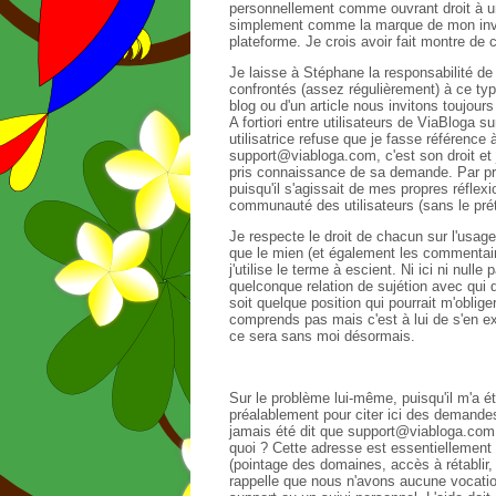
personnellement comme ouvrant droit à un
simplement comme la marque de mon inve
plateforme. Je crois avoir fait montre de 
Je laisse à Stéphane la responsabilité 
confrontés (assez régulièrement) à ce ty
blog ou d'un article nous invitons toujours
A fortiori entre utilisateurs de ViaBloga s
utilisatrice refuse que je fasse référence 
support@viabloga.com, c'est son droit et 
pris connaissance de sa demande. Par prin
puisqu'il s'agissait de mes propres réflex
communauté des utilisateurs (sans le prét
Je respecte le droit de chacun sur l'usag
que le mien (et également les commentaire
j'utilise le terme à escient. Ni ici ni null
quelconque relation de sujétion avec qui 
soit quelque position qui pourrait m'oblige
comprends pas mais c'est à lui de s'en ex
ce sera sans moi désormais.
Sur le problème lui-même, puisqu'il m'a é
préalablement pour citer ici des demande
jamais été dit que support@viabloga.com é
quoi ? Cette adresse est essentiellement
(pointage des domaines, accès à rétablir
rappelle que nous n'avons aucune vocatio