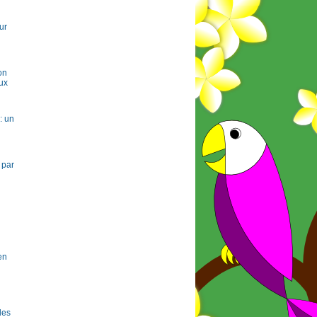
ur
on
ux
: un
 par
en
 les