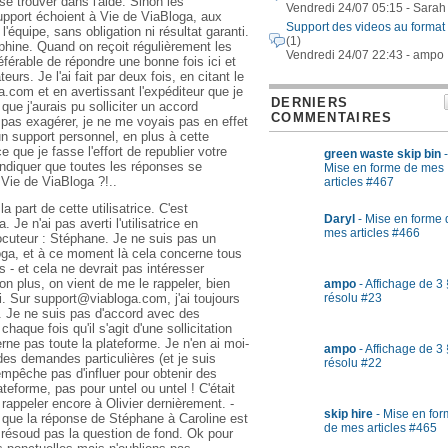
se trouver dans l'aide. Sinon les
Vendredi 24/07 05:15 - Sarah
pport échoient à Vie de ViaBloga, aux
Support des videos au format
l'équipe, sans obligation ni résultat garanti.
(1)
lphine. Quand on reçoit régulièrement les
Vendredi 24/07 22:43 - ampo
éférable de répondre une bonne fois ici et
eurs. Je l'ai fait par deux fois, en citant le
.com et en avertissant l'expéditeur que je
DERNIERS
 que j'aurais pu solliciter un accord
COMMENTAIRES
 pas exagérer, je ne me voyais pas en effet
n support personnel, en plus à cette
 que je fasse l'effort de republier votre
green waste skip bin
-
ndiquer que toutes les réponses se
Mise en forme de mes
 Vie de ViaBloga ?!..
articles #467
la part de cette utilisatrice. C'est
Daryl
- Mise en forme 
Je n'ai pas averti l'utilisatrice en
mes articles #466
locuteur : Stéphane. Je ne suis pas un
ga, et à ce moment là cela concerne tous
s - et cela ne devrait pas intéresser
n plus, on vient de me le rappeler, bien
ampo
- Affichage de 3 
résolu #23
oi. Sur support@viabloga.com, j'ai toujours
n. Je ne suis pas d'accord avec des
aque fois qu'il s'agit d'une sollicitation
erne pas toute la plateforme. Je n'en ai moi-
ampo
- Affichage de 3 
 des demandes particulières (et je suis
résolu #22
'empêche pas d'influer pour obtenir des
eforme, pas pour untel ou untel ! C'était
rappeler encore à Olivier dernièrement. -
skip hire
- Mise en fo
 que la réponse de Stéphane à Caroline est
de mes articles #465
résoud pas la question de fond. Ok pour