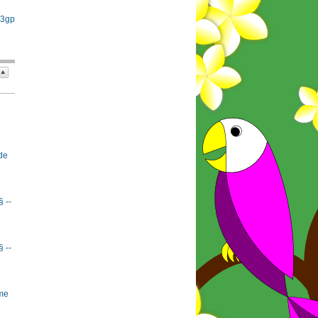
 3gp
de
§ --
§ --
rme