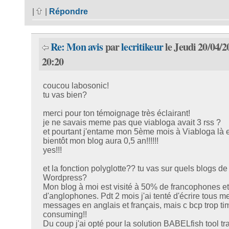
|
|
Répondre
Re: Mon avis
par
lecritikeur
le Jeudi 20/04/2
20:20
coucou labosonic!
tu vas bien?
merci pour ton témoignage très éclairant!
je ne savais meme pas que viabloga avait 3 rss ?
et pourtant j'entame mon 5ème mois à Viabloga là e
bientôt mon blog aura 0,5 an!!!!!!
yes!!!
et la fonction polyglotte?? tu vas sur quels blogs de
Wordpress?
Mon blog à moi est visité à 50% de francophones e
d'anglophones. Pdt 2 mois j'ai tenté d'écrire tous m
messages en anglais et français, mais c bcp trop ti
consuming!!
Du coup j'ai opté pour la solution BABELfish tool tr