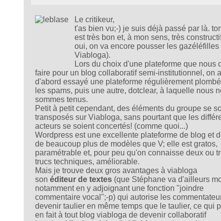
Le critikeur,
t'as bien vu;-) je suis déjà passé par là. ton
est très bon et, à mon sens, très constructi
oui, on va encore pousser les gazéléfilles
Viabloga).
Lors du choix d'une plateforme que nous 
faire pour un blog collaboratif semi-institutionnel, on a
d'abord essayé une plateforme régulièrement plombé
les spams, puis une autre, dotclear, à laquelle nous 
sommes tenus.
Petit à petit cependant, des éléments du groupe se s
transposés sur Viabloga, sans pourtant que les différ
acteurs se soient concertés! (comme quoi...)
Wordpress est une excellente plateforme de blog et 
de beaucoup plus de modèles que V; elle est gratos,
paramétrable et, pour peu qu'on connaisse deux ou tr
trucs techniques, améliorable.
Mais je trouve deux gros avantages à viabloga
son
éditeur de textes
(que Stéphane va d'ailleurs mod
notamment en y adjoignant une fonction "joindre
commentaire vocal";-p) qui autorise les commentateur
devenir taulier en même temps que le taulier, ce qui 
en fait à tout blog viabloga de devenir collaboratif