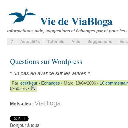
Vie de ViaBloga
Informations, aide, suggestions et échanges par et pour les u
?
Actualités
Tutoriels
Aide
Suggestions
Ech
Questions sur Wordpress
* un pas en avance sur les autres *
Par
lecritikeur
•
Echanges
• Mardi 18/04/2006 •
10 commentair
5950 fois •
ViaBloga
Mots-clés :
Bonjour à tous,