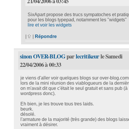
21/04/2006 à 03:45
SixApart propose des trucs sympatoches et prati
pour les blogs typepad, notamment les "widgets"
lire et voir les widgets
|
|
Répondre
sinon OVER-BLOG
par
lecritikeur
le Samedi
22/04/2006 à 00:33
je viens d'aller voir quelques blogs sur over-blog.com
lors de la mini réunion des viablogueurs de la dernière
on m'avait dit que c'était le seul gratuit et sans pub (à 
wordpress donc).
Eh bien, je les trouve tous tres laids.
beurk.
désolé.
l'armature de la majorité (très grande) des blogs laiss
vraiment à désirer.