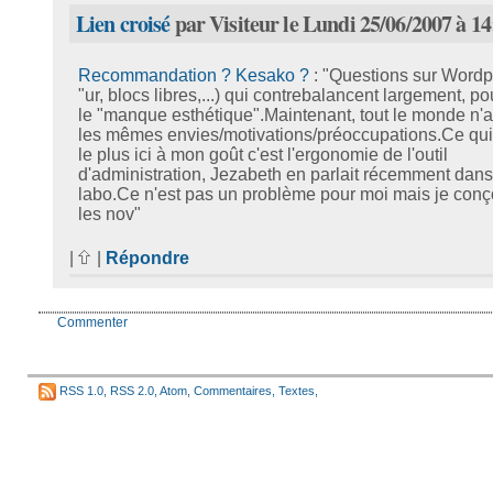
Lien croisé
par Visiteur le Lundi 25/06/2007 à 14
Recommandation ? Kesako ?
: "Questions sur Wordp
"ur, blocs libres,...) qui contrebalancent largement, po
le "manque esthétique".Maintenant, tout le monde n'
les mêmes envies/motivations/préoccupations.Ce qu
le plus ici à mon goût c'est l'ergonomie de l'outil
d'administration, Jezabeth en parlait récemment dans
labo.Ce n'est pas un problème pour moi mais je conç
les nov"
|
|
Répondre
Commenter
RSS 1.0
,
RSS 2.0
,
Atom
,
Commentaires
,
Textes
,