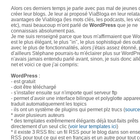
Alors ces derniers temps je parle avec pas mal de jeunes 
créer leur blogs. Je leur ai proposé ViaBloga en leur relata
avantages de Viabloga (les mots clés, les podcasts, les v
etc), masi beaucoup m'ont parlé de
WordPress
que je ne
connaissais absolument pas.
Je me suis renseigné parce que tous m'affirmaient que W
est le plus élégant, le plus "in", le plus sophistiqué des out
avec le plus de fonctionnalités, alors j'étais assez étonné, 
d'ailleurs Stéphane pourrais-tu m'éclairer plus sur WordPr
n'avais jamais entendu parlé avant, sinon, je suis donc allé 
net et voici ce que j'ai compris:
WordPress
:
- est gratuit
- doit être téléchargé
- s'installer ensuite sur n'importe quel serveur ftp
- permet d'avoir une interface bilingue et polyglotte appa
traduit automatiquement les topics
- ils ont un système de plugins qui permet plz trucs (
source:
* avoir plusieurs auteurs
* des templates extrêmement élégants déjà tout-faits prêts à
directement d'un seul clic (
voir leur templates ici
)
* il existe 3 RSS fils: un fil RSS pour le blog dans son en
RSS pour tout ce qui est en français et un autre pour tout c