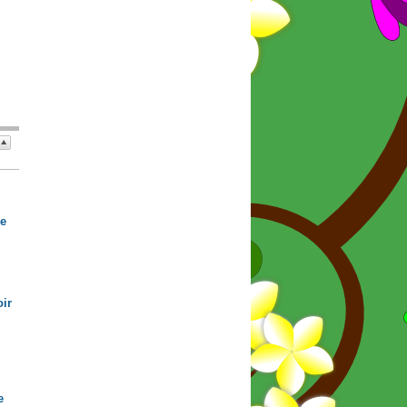
de
ir
e