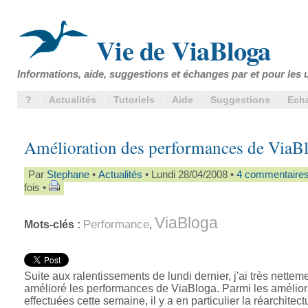
Vie de ViaBloga
Informations, aide, suggestions et échanges par et pour les u
?
Actualités
Tutoriels
Aide
Suggestions
Ech
Amélioration des performances de ViaB
Par
Stephane
•
Actualités
• Lundi 28/04/2008 •
4 commentaire
fois •
ViaBloga
Performance
Mots-clés :
,
Suite aux ralentissements de lundi dernier, j'ai très nettem
amélioré les performances de ViaBloga. Parmi les amélior
effectuées cette semaine, il y a en particulier la réarchitec