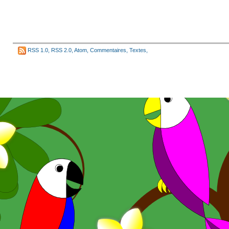
RSS 1.0
,
RSS 2.0
,
Atom
,
Commentaires
,
Textes
,