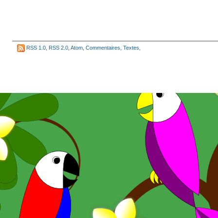
RSS 1.0
,
RSS 2.0
,
Atom
,
Commentaires
,
Textes
,