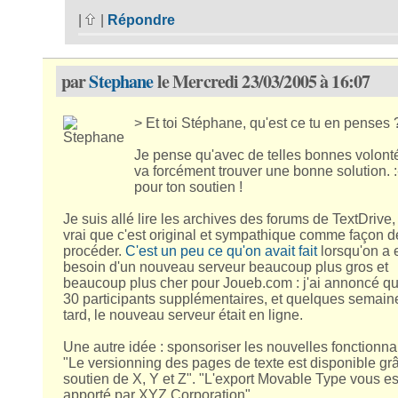
|
|
Répondre
par
Stephane
le Mercredi 23/03/2005 à 16:07
> Et toi Stéphane, qu'est ce tu en penses 
Je pense qu'avec de telles bonnes volont
va forcément trouver une bonne solution. :
pour ton soutien !
Je suis allé lire les archives des forums de TextDrive, 
vrai que c'est original et sympathique comme façon d
procéder.
C'est un peu ce qu'on avait fait
lorsqu'on a 
besoin d'un nouveau serveur beaucoup plus gros et
beaucoup plus cher pour Joueb.com : j'ai annoncé qu'il
30 participants supplémentaires, et quelques semain
tard, le nouveau serveur était en ligne.
Une autre idée : sponsoriser les nouvelles fonctionnal
"Le versionning des pages de texte est disponible gr
soutien de X, Y et Z". "L'export Movable Type vous es
apporté par XYZ Corporation".