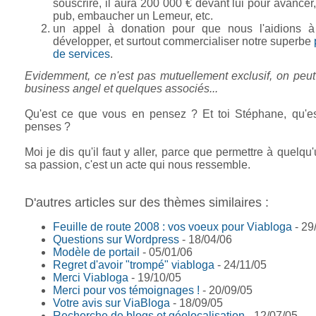
souscrire, il aura 200 000 € devant lui pour avancer,
pub, embaucher un Lemeur, etc.
un appel à donation pour que nous l'aidions à 
développer, et surtout commercialiser notre superbe
de services
.
Evidemment, ce n'est pas mutuellement exclusif, on peut
business angel et quelques associés...
Qu'est ce que vous en pensez ? Et toi Stéphane, qu'es
penses ?
Moi je dis qu'il faut y aller, parce que permettre à quelqu
sa passion, c'est un acte qui nous ressemble.
D'autres articles sur des thèmes similaires :
Feuille de route 2008 : vos voeux pour Viabloga
- 29
Questions sur Wordpress
- 18/04/06
Modèle de portail
- 05/01/06
Regret d'avoir "trompé" viabloga
- 24/11/05
Merci Viabloga
- 19/10/05
Merci pour vos témoignages !
- 20/09/05
Votre avis sur ViaBloga
- 18/09/05
Recherche de blogs et géolocalisation
- 12/07/05