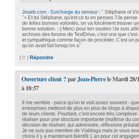
Joueb.com - Surcharge du serveur
: " Stéphane et Vi
"> Et toi Stéphane, qu'est ce tu en penses ?Je pense
de telles bonnes volontés, on va forcément trouver u
bonne solution. :-) Merci pour ton soutien !Je suis allé 
archives des forums de TextDrive, c'est vrai que c'est 
et sympathique comme façon de procéder. C'est un p
qu'on avait fait lorsqu'on a"
|
|
Répondre
Ouverture client ?
par
Jean-Pierre
le Mardi 28/
à 18:57
Il me semble - parce qu'on le voit assez souvent - qu
entreprises mettront de plus en plus de blogs à dispos
de leurs clients. Pourtant, c'est encore très complexe 
réaliser pour une structure importante (maîtrise du co
décision de réaliser, qui administre, réflexions préalabl
Je ne suis pas membre de Viabloga mais je vous ava
choisi il y a maintenant bientôt 1 an pour cet engage