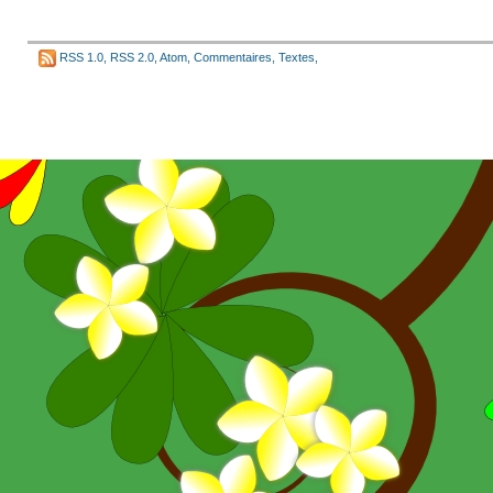
RSS 1.0
,
RSS 2.0
,
Atom
,
Commentaires
,
Textes
,