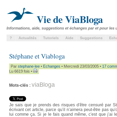
Vie de ViaBloga
Informations, aide, suggestions et échanges par et pour les u
?
Actualités
Tutoriels
Aide
Suggestions
Ech
Stéphane et Viabloga
Par
stephane-lee
•
Echanges
• Mercredi 23/03/2005 •
17 comm
Lu 6619 fois •
viaBloga
Mots-clés :
Je sais que je prends des risques d'être censuré par 
écrivant cet article, parce qu'il n'aimera peut-être pas qu
lui comme ça. Si je le fais quand même, c'est que j'ai l