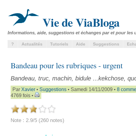
Vie de ViaBloga
Informations, aide, suggestions et échanges par et pour les u
?
Actualités
Tutoriels
Aide
Suggestions
Ech
Bandeau pour les rubriques - urgent
Bandeau, truc, machin, bidule ...kekchose, quo
Par
Xavier
•
Suggestions
• Samedi 14/11/2009 •
8 comme
4769 fois •
Note : 2.9/5 (260 notes)