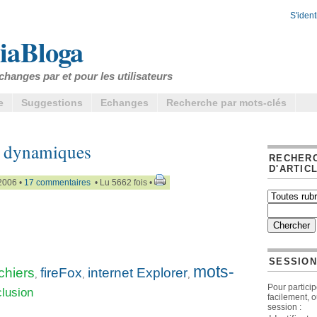
S'identi
iaBloga
changes par et pour les utilisateurs
e
Suggestions
Echanges
Recherche par mots-clés
s dynamiques
RECHER
D'ARTIC
2006 •
17 commentaires
• Lu 5662 fois •
SESSION
mots-
ichiers
fireFox
internet Explorer
,
,
,
Pour particip
clusion
facilement, 
session :