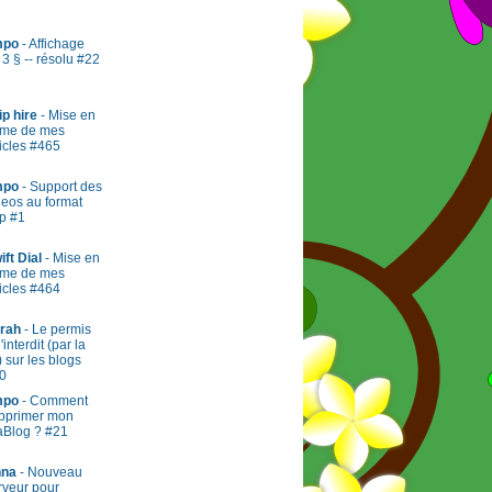
mpo
- Affichage
 3 § -- résolu #22
ip hire
- Mise en
rme de mes
ticles #465
mpo
- Support des
deos au format
p #1
ift Dial
- Mise en
rme de mes
ticles #464
rah
- Le permis
l'interdit (par la
) sur les blogs
0
mpo
- Comment
pprimer mon
aBlog ? #21
na
- Nouveau
rveur pour