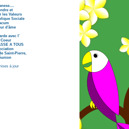
nese....
ndre et
 les Valeurs
blique Sociale
iacum
eur d'âme
rde avec l'
n Coeur
SSE A TOUS
ociation
e Saint-Pierre,
Réunion
mises à jour