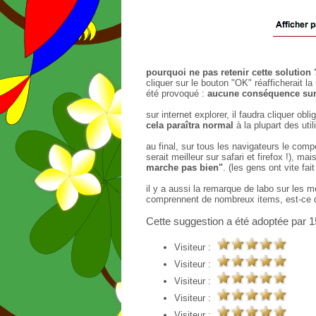
pourquoi ne pas retenir cette solution 
cliquer sur le bouton "OK" réafficherait 
été provoqué :
aucune conséquence sur
sur internet explorer, il faudra cliquer ob
cela paraîtra normal
à la plupart des util
au final, sur tous les navigateurs le compo
serait meilleur sur safari et firefox !), mai
marche pas bien"
. (les gens ont vite fai
il y a aussi la remarque de labo sur les m
comprennent de nombreux items, est-ce q
Cette suggestion a été adoptée par 15
Visiteur :
Visiteur :
Visiteur :
Visiteur :
Visiteur :