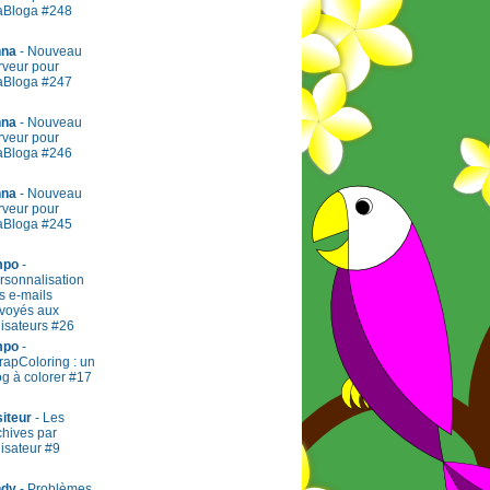
aBloga #248
na
- Nouveau
rveur pour
aBloga #247
na
- Nouveau
rveur pour
aBloga #246
na
- Nouveau
rveur pour
aBloga #245
mpo
-
rsonnalisation
s e-mails
voyés aux
ilisateurs #26
mpo
-
rapColoring : un
og à colorer #17
siteur
- Les
chives par
lisateur #9
dy
- Problèmes