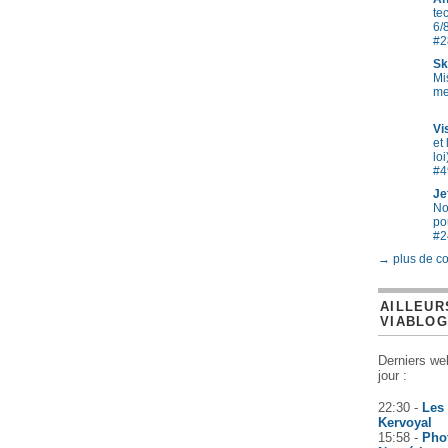
te
6/
#2
Sk
Mi
me
Vi
et 
loi
#4
Je
No
po
#2
→ plus de c
AILLEUR
VIABLO
Derniers we
jour :
22:30 -
Les
Kervoyal
15:58 -
Pho