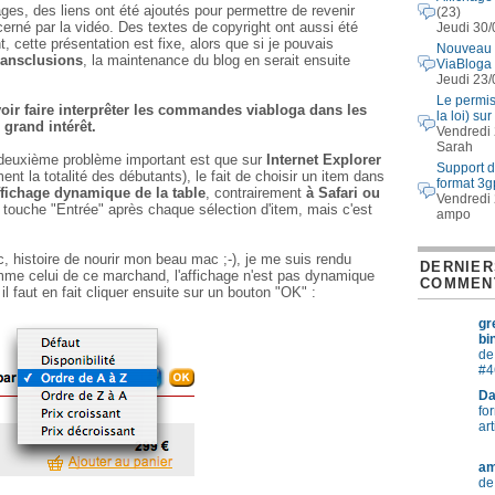
es, des liens ont été ajoutés pour permettre de revenir
(23)
cerné par la vidéo. Des textes de copyright ont aussi été
Jeudi 30/
cette présentation est fixe, alors que si je pouvais
Nouveau 
ransclusions
, la maintenance du blog en serait ensuite
ViaBloga
Jeudi 23/
Le permis 
voir faire interprêter les commandes viabloga dans les
la loi) su
 grand intérêt.
Vendredi 
Sarah
 deuxième problème important est que sur
Internet Explorer
Support d
nt la totalité des débutants), le fait de choisir un item dans
format 3g
ffichage dynamique de la table
, contrairement
à Safari ou
Vendredi 
 la touche "Entrée" après chaque sélection d'item, mais c'est
ampo
c, histoire de nourir mon beau mac ;-), je me suis rendu
DERNIER
e celui de ce marchand, l'affichage n'est pas dynamique
COMMEN
l faut en fait cliquer ensuite sur un bouton "OK" :
gr
bi
de
#4
Da
fo
ar
a
de