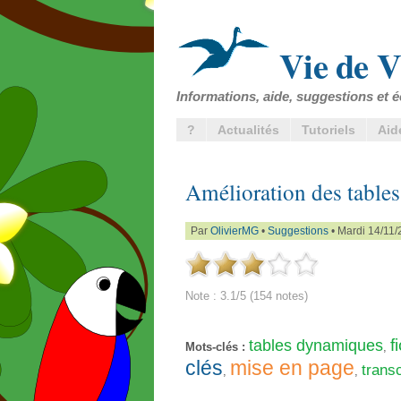
Vie de V
Informations, aide, suggestions et é
?
Actualités
Tutoriels
Aid
Amélioration des table
Par
OlivierMG
•
Suggestions
• Mardi 14/11/
Note : 3.1/5 (154 notes)
f
tables dynamiques
Mots-clés :
,
clés
mise en page
trans
,
,