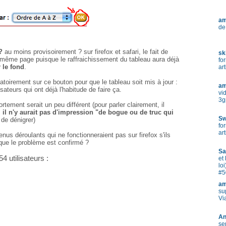
a
de
?
au moins provisoirement ? sur firefox et safari, le fait de
sk
la même page puisque le raffraichissement du tableau aura déjà
fo
 le fond
.
ar
ligatoirement sur ce bouton pour que le tableau soit mis à jour :
a
isateurs qui ont déjà l'habitude de faire ça.
vi
3g
rtement serait un peu différent (pour parler clairement, il
s
il n'y aurait pas d'impression "de bogue ou de truc qui
Sw
t de dénigrer)
fo
ar
enus déroulants qui ne fonctionneraient pas sur firefox s'ils
ue le problème est confirmé ?
Sa
4 utilisateurs :
et 
loi
#5
a
su
Vi
An
se