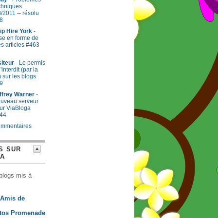
chniques
8/2011 -- résolu
8
ip Hire York
-
se en forme de
s articles #463
siteur
- Le permis
l'interdit (par la
) sur les blogs
9
ffrey Warner
-
uveau serveur
ur ViaBloga
44
ommentaires
S SUR
GA
blogs mis à
 Amis de
tos Promenade