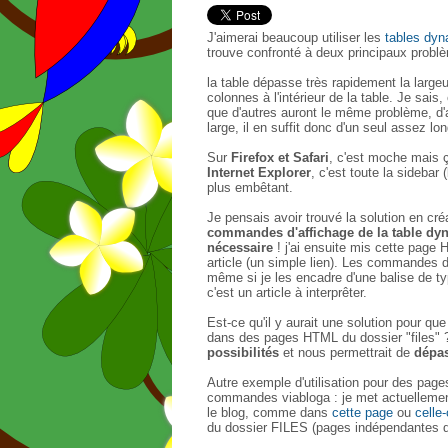
J'aimerai beaucoup utiliser les
tables dy
trouve confronté à deux principaux probl
la table dépasse très rapidement la lar
colonnes à l'intérieur de la table. Je sai
que d'autres auront le même problème, d'a
large, il en suffit donc d'un seul assez lon
Sur
Firefox et Safari
, c'est moche mais ç
Internet Explorer
, c'est toute la sidebar
plus embêtant.
Je pensais avoir trouvé la solution en cr
commandes d'affichage de la table d
nécessaire
! j'ai ensuite mis cette page H
article (un simple lien). Les commandes d
même si je les encadre d'une balise de t
c'est un article à interprêter.
Est-ce qu'il y aurait une solution pour q
dans des pages HTML du dossier "files"
possibilités
et nous permettrait de
dépas
Autre exemple d'utilisation pour des pag
commandes viabloga : je met actuellement
le blog, comme dans
cette page
ou
celle-
du dossier FILES (pages indépendantes de 