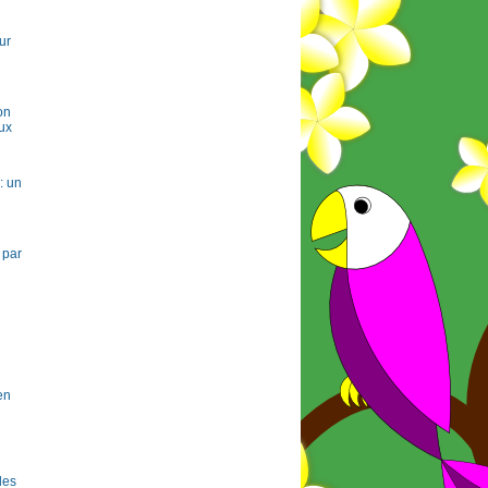
ur
on
ux
: un
 par
en
 les