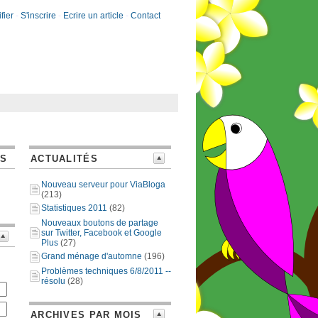
fier
-
S'inscrire
-
Ecrire un article
-
Contact
ES
ACTUALITÉS
Nouveau serveur pour ViaBloga
(213)
Statistiques 2011
(82)
Nouveaux boutons de partage
sur Twitter, Facebook et Google
Plus
(27)
Grand ménage d'automne
(196)
Problèmes techniques 6/8/2011 --
résolu
(28)
ARCHIVES PAR MOIS