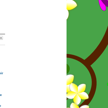
ir
de
e