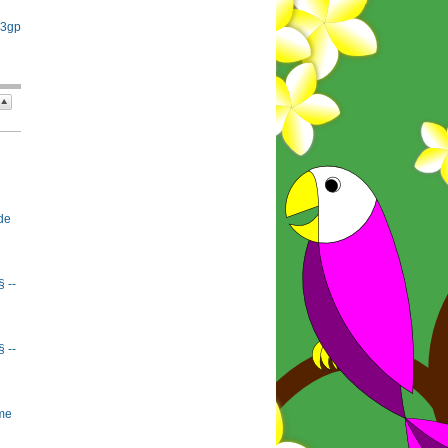
 3gp
de
§ --
§ --
rme