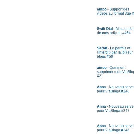
ampo
- Support des
videos au format 3gp 
Swift Dial
- Mise en fo
de mes articles #464
Sarah
- Le permis et
l'interdit (par la loi) sur
blogs #50
ampo
- Comment
supprimer mon ViaBlo
#21
Anna
- Nouveau serve
pour ViaBloga #248
Anna
- Nouveau serve
pour ViaBloga #247
Anna
- Nouveau serve
pour ViaBloga #246