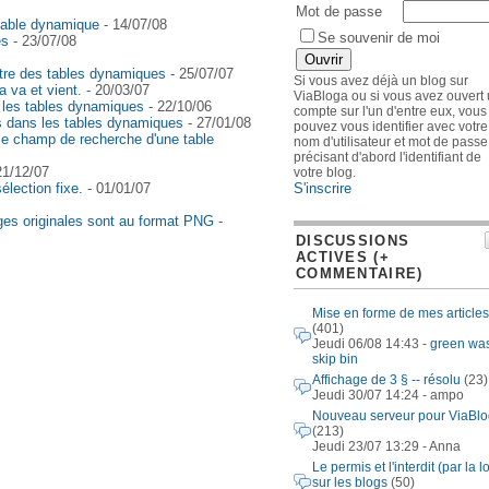
Mot de passe
table dynamique
- 14/07/08
Se souvenir de moi
es
- 23/07/08
tre des tables dynamiques
- 25/07/07
Si vous avez déjà un blog sur
 va et vient.
- 20/03/07
ViaBloga ou si vous avez ouvert
 les tables dynamiques
- 22/10/06
compte sur l'un d'entre eux, vous
es dans les tables dynamiques
- 27/01/08
pouvez vous identifier avec votre
le champ de recherche d'une table
nom d'utilisateur et mot de passe
précisant d'abord l'identifiant de
21/12/07
votre blog.
S'inscrire
lection fixe.
- 01/01/07
ges originales sont au format PNG
-
DISCUSSIONS
ACTIVES (+
COMMENTAIRE)
Mise en forme de mes articles
(401)
Jeudi 06/08 14:43 -
green wa
skip bin
Affichage de 3 § -- résolu
(23)
Jeudi 30/07 14:24 - ampo
Nouveau serveur pour ViaBl
(213)
Jeudi 23/07 13:29 - Anna
Le permis et l'interdit (par la lo
sur les blogs
(50)