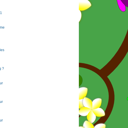
#1
rme
 les
g ?
ur
ur
ur