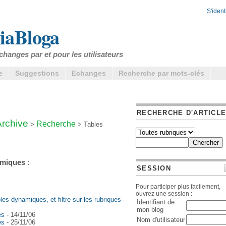
S'identi
iaBloga
changes par et pour les utilisateurs
e
Suggestions
Echanges
Recherche par mots-clés
RECHERCHE D'ARTICL
Archive
Recherche
>
> Tables
amiques
:
SESSION
Pour participer plus facilement,
ouvrez une session :
es dynamiques, et filtre sur les rubriques
-
Identifiant de
mon blog
es
- 14/11/06
Nom d'utilisateur
es
- 25/11/06