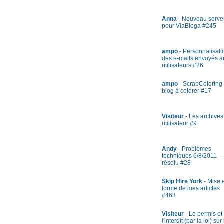
Anna
- Nouveau serve
pour ViaBloga #245
ampo
- Personnalisati
des e-mails envoyés a
utilisateurs #26
ampo
- ScrapColoring 
blog à colorer #17
Visiteur
- Les archives
utilisateur #9
Andy
- Problèmes
techniques 6/8/2011 --
résolu #28
Skip Hire York
- Mise 
forme de mes articles
#463
Visiteur
- Le permis et
l'interdit (par la loi) sur