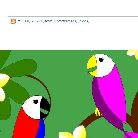
RSS 1.0
,
RSS 2.0
,
Atom
,
Commentaires
,
Textes
,