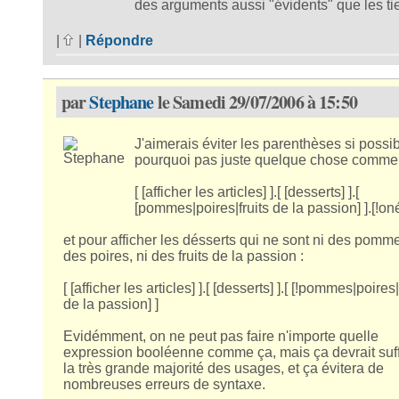
des arguments aussi "évidents" que les ti
|
|
Répondre
par
Stephane
le Samedi 29/07/2006 à 15:50
J'aimerais éviter les parenthèses si possib
pourquoi pas juste quelque chose comme 
[ [afficher les articles] ].[ [desserts] ].[
[pommes|poires|fruits de la passion] ].[!on
et pour afficher les désserts qui ne sont ni des pomme
des poires, ni des fruits de la passion :
[ [afficher les articles] ].[ [desserts] ].[ [!pommes|poires|
de la passion] ]
Evidémment, on ne peut pas faire n'importe quelle
expression booléenne comme ça, mais ça devrait suff
la très grande majorité des usages, et ça évitera de
nombreuses erreurs de syntaxe.