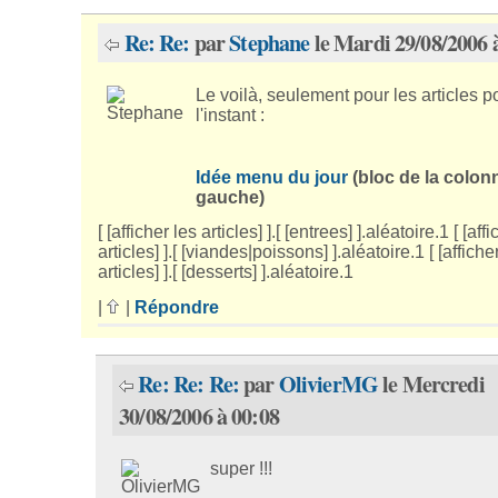
Re: Re:
par
Stephane
le Mardi 29/08/2006 
Le voilà, seulement pour les articles p
l'instant :
Idée menu du jour
(bloc de la colon
gauche)
[ [afficher les articles] ].[ [entrees] ].aléatoire.1 [ [aff
articles] ].[ [viandes|poissons] ].aléatoire.1 [ [affiche
articles] ].[ [desserts] ].aléatoire.1
|
|
Répondre
Re: Re: Re:
par
OlivierMG
le Mercredi
30/08/2006 à 00:08
super !!!