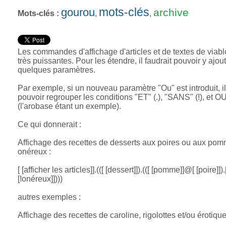
mots-clés
gourou
archive
Mots-clés :
,
,
Les commandes d'affichage d'articles et de textes de viab
très puissantes. Pour les étendre, il faudrait pouvoir y ajou
quelques paramètres.
Par exemple, si un nouveau paramètre "Ou" est introduit, il
pouvoir regrouper les conditions "ET" (.), "SANS" (!), et O
(l'arobase étant un exemple).
Ce qui donnerait :
Affichage des recettes de desserts aux poires ou aux po
onéreux :
[ [afficher les articles]].(([ [dessert]]).(([ [pomme]]@[ [poire]]).
[!onéreux]])))
autres exemples :
Affichage des recettes de caroline, rigolottes et/ou érotique