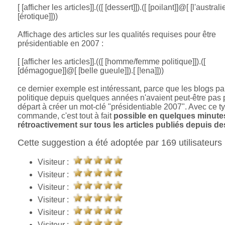
[ [afficher les articles]].(([ [dessert]]).([ [poilant]]@[ [l'austral
[érotique]]))
Affichage des articles sur les qualités requises pour être
présidentiable en 2007 :
[ [afficher les articles]].(([ [homme/femme politique]]).([
[démagogue]]@[ [belle gueule]]).[ [!ena]]))
ce dernier exemple est intéressant, parce que les blogs pa
politique depuis quelques années n'avaient peut-être pas
départ à créer un mot-clé "présidentiable 2007". Avec ce t
commande, c'est tout à fait
possible en quelques minute
rétroactivement sur tous les articles publiés depuis de
Cette suggestion a été adoptée par 169 utilisateurs 
Visiteur :
Visiteur :
Visiteur :
Visiteur :
Visiteur :
Visiteur :