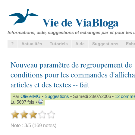
Vie de ViaBloga
Informations, aide, suggestions et échanges par et pour les u
?
Actualités
Tutoriels
Aide
Suggestions
Ech
Nouveau paramètre de regroupement de
conditions pour les commandes d'afficha
articles et des textes -- fait
Par
OlivierMG
•
Suggestions
• Samedi 29/07/2006 •
12 comme
Lu 5697 fois •
Note : 3/5 (169 notes)