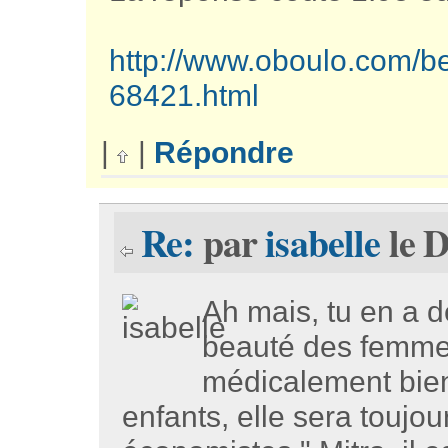
http://www.oboulo.com/be
68421.html
|
|
Répondre
Re:
par
isabelle
le D
Ah mais, tu en a de
beauté des femme
médicalement bien
enfants, elle sera toujo