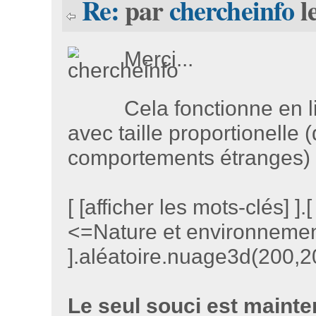
Re:
par
chercheinfo
l
Merci...
Cela fonctionne en l
avec taille proportionelle
comportements étranges) 
[ [afficher les mots-clés] ].
<=Nature et environnemen
].aléatoire.nuage3d(200,20
Le seul souci est mainte