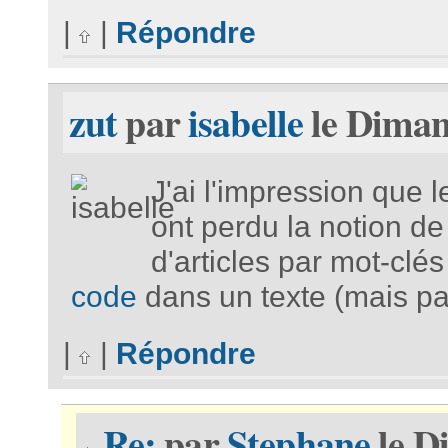
|
|
Répondre
zut
par
isabelle
le Diman
J'ai l'impression que
ont perdu la notion d
d'articles par mot-clé
code
dans un texte (mais p
|
|
Répondre
Re:
par
Stephane
le D