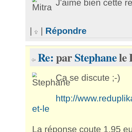
J'aime bien cette rel
|
|
Répondre
Re:
par
Stephane
le 
Ca se discute ;-)
http://www.reduplik
et-le
La réponse coute 1.95 eu