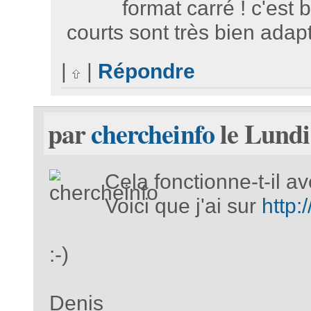
format carré ! c'est 
courts sont très bien adapt
|
|
Répondre
par
chercheinfo
le Lundi
Cela fonctionne-t-il a
Voici que j'ai sur
http:
:-)
Denis