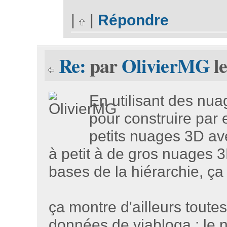
|
|
Répondre
Re:
par
OlivierMG
le
En utilisant des nua
pour construire par 
petits nuages 3D ave
à petit à de gros nuages 
bases de la hiérarchie, ça
ça montre d'ailleurs toute
données de viabloga : le 