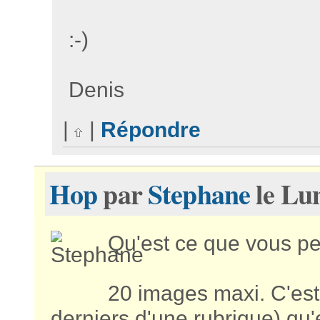
:-)
Denis
|
|
Répondre
Hop
par
Stephane
le Lun
Qu'est ce que vous p
20 images maxi. C'est p
derniers d'une rubrique) q