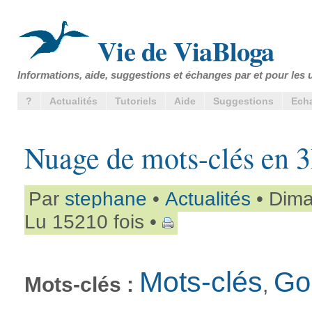
Vie de ViaBloga
Informations, aide, suggestions et échanges par et pour les u
?
Actualités
Tutoriels
Aide
Suggestions
Ech
Nuage de mots-clés en 3
Par
stephane
•
Actualités
• Dima
Lu 15210 fois •
Mots-clés
Go
Mots-clés :
,