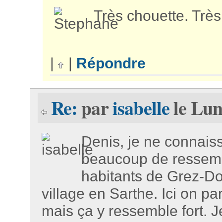
Très chouette. Très 
|
|
Répondre
Re:
par
isabelle
le Lun
Denis, je ne connaissa
beaucoup de ressemb
habitants de Grez-Do
village en Sarthe. Ici on pa
mais ça y ressemble fort. J