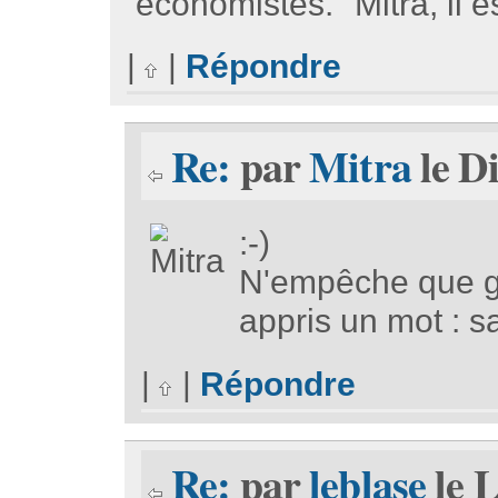
économistes." Mitra, il e
|
|
Répondre
Re:
par
Mitra
le D
:-)
N'empêche que gr
appris un mot : sa
|
|
Répondre
Re:
par
leblase
le L