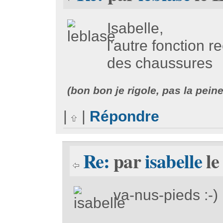
Isabelle,
l'autre fonction 
des chaussures
(bon bon je rigole, pas la pein
|
|
Répondre
Re:
par
isabelle
le
va-nus-pieds :-)