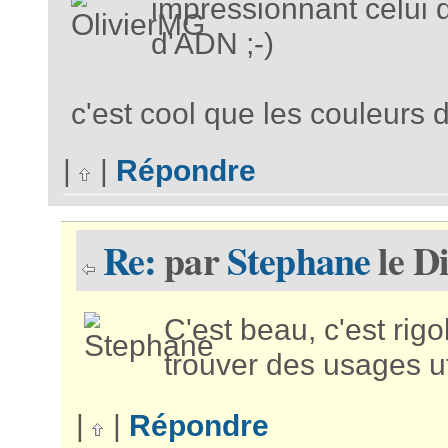
impressionnant celui d
d'ADN ;-)
c'est cool que les couleurs 
|
|
Répondre
Re:
par
Stephane
le D
C'est beau, c'est rig
trouver des usages ut
|
|
Répondre