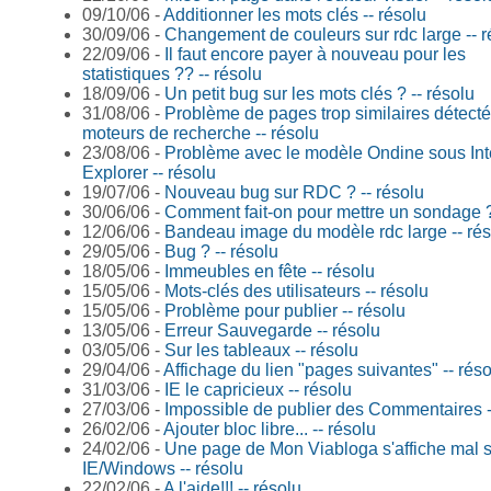
09/10/06 -
Additionner les mots clés -- résolu
30/09/06 -
Changement de couleurs sur rdc large -- r
22/09/06 -
Il faut encore payer à nouveau pour les
statistiques ?? -- résolu
18/09/06 -
Un petit bug sur les mots clés ? -- résolu
31/08/06 -
Problème de pages trop similaires détecté
moteurs de recherche -- résolu
23/08/06 -
Problème avec le modèle Ondine sous Int
Explorer -- résolu
19/07/06 -
Nouveau bug sur RDC ? -- résolu
30/06/06 -
Comment fait-on pour mettre un sondage ?
12/06/06 -
Bandeau image du modèle rdc large -- rés
29/05/06 -
Bug ? -- résolu
18/05/06 -
Immeubles en fête -- résolu
15/05/06 -
Mots-clés des utilisateurs -- résolu
15/05/06 -
Problème pour publier -- résolu
13/05/06 -
Erreur Sauvegarde -- résolu
03/05/06 -
Sur les tableaux -- résolu
29/04/06 -
Affichage du lien "pages suivantes" -- rés
31/03/06 -
IE le capricieux -- résolu
27/03/06 -
Impossible de publier des Commentaires -
26/02/06 -
Ajouter bloc libre... -- résolu
24/02/06 -
Une page de Mon Viabloga s'affiche mal 
IE/Windows -- résolu
22/02/06 -
A l'aide!!! -- résolu