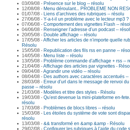
03/09/08 -
Présence sur le blog -- résolu
12/08/08 -
Menu déroulant... PROBLEME NON RE
01/07/08 -
Liens d'archives des rubriques -- résolu
27/06/08 -
Y-a-t-il un problème avec le lecteur mp3 ? 
07/06/08 -
Comportement des vignettes Flash -- réso
04/06/08 -
Renseigner l'adresse d'un podcast -- réso
20/05/08 -
Double affichage -- résolu
17/05/08 -
Afficher les articles de n'importe quelle rub
Résolu
15/05/08 -
Republication des fils rss en panne -- réso
14/05/08 -
Menu liste -- résolu
13/05/08 -
Problème commande d'affichage + rss -- r
21/04/08 -
Affichage des articles par vignettes - Réso
09/04/08 -
Agrandir une vidéo -- résolu
08/04/08 -
Des authors avec caractères accentués -- 
28/03/08 -
Erreur d'url dans le message de renvoi du
passe -- résolu
21/03/08 -
Modèles et titre des styles - Résolu
19/03/08 -
Qu'est devenue la mini-plateforme en-fete.
résolu
17/03/08 -
Problèmes de blocs libres -- résolu
15/03/08 -
Les étoiles du système de vote sont disparu
résolu
13/03/08 -
&& transformé en &amp &amp - Résolu
29/02/08 -
Configurer les rubriques à l'aide du code s