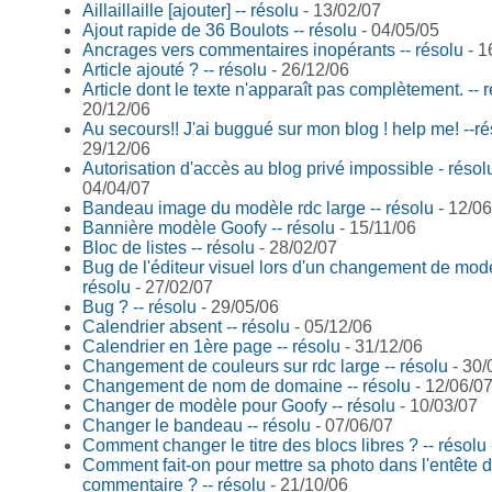
Aillaillaille [ajouter] -- résolu
- 13/02/07
Ajout rapide de 36 Boulots -- résolu
- 04/05/05
Ancrages vers commentaires inopérants -- résolu
- 1
Article ajouté ? -- résolu
- 26/12/06
Article dont le texte n'apparaît pas complètement. -- 
20/12/06
Au secours!! J'ai buggué sur mon blog ! help me! --ré
29/12/06
Autorisation d'accès au blog privé impossible - résol
04/04/07
Bandeau image du modèle rdc large -- résolu
- 12/06
Bannière modèle Goofy -- résolu
- 15/11/06
Bloc de listes -- résolu
- 28/02/07
Bug de l'éditeur visuel lors d'un changement de modè
résolu
- 27/02/07
Bug ? -- résolu
- 29/05/06
Calendrier absent -- résolu
- 05/12/06
Calendrier en 1ère page -- résolu
- 31/12/06
Changement de couleurs sur rdc large -- résolu
- 30/
Changement de nom de domaine -- résolu
- 12/06/0
Changer de modèle pour Goofy -- résolu
- 10/03/07
Changer le bandeau -- résolu
- 07/06/07
Comment changer le titre des blocs libres ? -- résolu
Comment fait-on pour mettre sa photo dans l'entête 
commentaire ? -- résolu
- 21/10/06