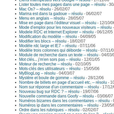
Lister toutes mes pages dans une page -- résolu
- 30
Mac Os? -- résolu
- 26/02/07
Marina est dans la gadoue -- résolu
- 06/02/07
Menu en anglais -- résolu
- 28/05/07
Mise en page dans l'éditeur visuel -- résolu
- 12/10/0
Mode d'emploi pour les nouveaux visiteurs -- résolu
-
Modele RDC et Internet Explorer -- résolu
- 06/12/05
Modification du modèle -- résolu
- 04/09/05
Modifier les blocs -- résolu
- 18/02/07
Modèle rdc large et IE7 -- résolu
- 07/11/06
Modèle trois colonnes qui déborde -- résolu
- 07/11/
Module de recherche dans un texte -- résolu
- 04/03/
Mot clés... j'm'en sors pas -- résolu
- 12/01/05
Moteur de recherche -- résolu
- 02/10/05
Mots-clés des utilisateurs -- résolu
- 15/05/06
MyBlogLog -- résolu
- 04/03/07
Mystère et boule de gomme -- résolu
- 28/12/06
Nombre de billets en page d'accueil etc. -- résolu
- 1
Nom sur réponse d'un commentaire -- résolu
- 17/12
Nouveau bug sur RDC ? -- résolu
- 19/07/06
Nouvelle commande dans Goofy -- résolu
- 03/06/07
Numéros bizarres dans les commentaires -- résolu
- 
Numéros ip dans les commentaires -- résolu
- 23/05/
Ordre dans les rubriques -- résolu
- 02/02/07