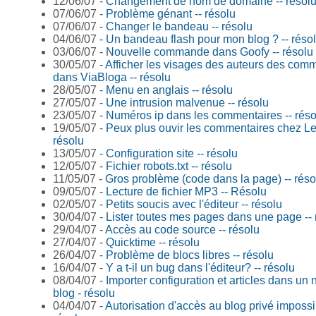
12/06/07 -
Changement de nom de domaine -- résol
07/06/07 -
Problème génant -- résolu
07/06/07 -
Changer le bandeau -- résolu
04/06/07 -
Un bandeau flash pour mon blog ? -- réso
03/06/07 -
Nouvelle commande dans Goofy -- résolu
30/05/07 -
Afficher les visages des auteurs des com
dans ViaBloga -- résolu
28/05/07 -
Menu en anglais -- résolu
27/05/07 -
Une intrusion malvenue -- résolu
23/05/07 -
Numéros ip dans les commentaires -- réso
19/05/07 -
Peux plus ouvir les commentaires chez Leb
résolu
13/05/07 -
Configuration site -- résolu
12/05/07 -
Fichier robots.txt -- résolu
11/05/07 -
Gros problème (code dans la page) -- réso
09/05/07 -
Lecture de fichier MP3 -- Résolu
02/05/07 -
Petits soucis avec l'éditeur -- résolu
30/04/07 -
Lister toutes mes pages dans une page -- 
29/04/07 -
Accès au code source -- résolu
27/04/07 -
Quicktime -- résolu
26/04/07 -
Problème de blocs libres -- résolu
16/04/07 -
Y a t-il un bug dans l'éditeur? -- résolu
08/04/07 -
Importer configuration et articles dans un
blog - résolu
04/04/07 -
Autorisation d'accès au blog privé impossi