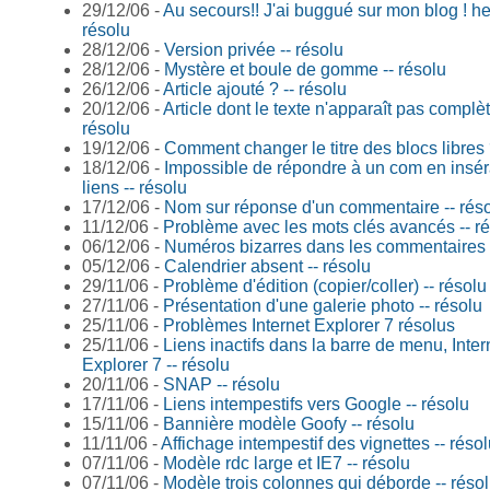
29/12/06 -
Au secours!! J'ai buggué sur mon blog ! he
résolu
28/12/06 -
Version privée -- résolu
28/12/06 -
Mystère et boule de gomme -- résolu
26/12/06 -
Article ajouté ? -- résolu
20/12/06 -
Article dont le texte n'apparaît pas complè
résolu
19/12/06 -
Comment changer le titre des blocs libres 
18/12/06 -
Impossible de répondre à un com en insér
liens -- résolu
17/12/06 -
Nom sur réponse d'un commentaire -- rés
11/12/06 -
Problème avec les mots clés avancés -- r
06/12/06 -
Numéros bizarres dans les commentaires -
05/12/06 -
Calendrier absent -- résolu
29/11/06 -
Problème d'édition (copier/coller) -- résolu
27/11/06 -
Présentation d'une galerie photo -- résolu
25/11/06 -
Problèmes Internet Explorer 7 résolus
25/11/06 -
Liens inactifs dans la barre de menu, Inter
Explorer 7 -- résolu
20/11/06 -
SNAP -- résolu
17/11/06 -
Liens intempestifs vers Google -- résolu
15/11/06 -
Bannière modèle Goofy -- résolu
11/11/06 -
Affichage intempestif des vignettes -- réso
07/11/06 -
Modèle rdc large et IE7 -- résolu
07/11/06 -
Modèle trois colonnes qui déborde -- réso