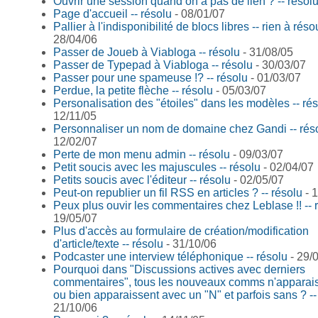
Ouvrir une session quand on a pas de lien ? -- résol
Page d'accueil -- résolu
- 08/01/07
Pallier à l'indisponibilité de blocs libres -- rien à rés
28/04/06
Passer de Joueb à Viabloga -- résolu
- 31/08/05
Passer de Typepad à Viabloga -- résolu
- 30/03/07
Passer pour une spameuse !? -- résolu
- 01/03/07
Perdue, la petite flèche -- résolu
- 05/03/07
Personalisation des "étoiles" dans les modèles -- ré
12/11/05
Personnaliser un nom de domaine chez Gandi -- rés
12/02/07
Perte de mon menu admin -- résolu
- 09/03/07
Petit soucis avec les majuscules -- résolu
- 02/04/07
Petits soucis avec l'éditeur -- résolu
- 02/05/07
Peut-on republier un fil RSS en articles ? -- résolu
- 
Peux plus ouvir les commentaires chez Leblase !! -- 
19/05/07
Plus d'accès au formulaire de création/modification
d'article/texte -- résolu
- 31/10/06
Podcaster une interview téléphonique -- résolu
- 29/
Pourquoi dans "Discussions actives avec derniers
commentaires", tous les nouveaux comms n'apparai
ou bien apparaissent avec un "N" et parfois sans ? --
21/10/06