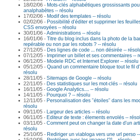
18/02/06 -
Mots-clés alphabétiques grossissants pou
analphabètes -- résolu
17/02/06 -
Modif des templates -- résolu
02/02/06 -
Possibilité d'éditer et supprimer les feuille
CSS envoyées -- résolu
30/01/06 -
Administrations -- résolu
16/01/06 -
Titre du blog inclus dans la photo de la ba
repérable ou non par les robots ? -- résolu
27/12/05 -
Des lignes de code ... non désirée -- résol
07/12/05 -
Imprimer un billet et ses commentaires -- 
06/12/05 -
Modele RDC et Internet Explorer -- résolu
05/12/05 -
Quand un commentaire bloque tout le fil d'u
résolu
28/11/05 -
Sitemaps de Google -- résolu
22/11/05 -
Des statistiques sur les mot-clés -- résolu
16/11/05 -
Google Analytics.... -- résolu
14/11/05 -
Pourquoi ? -- résolu
12/11/05 -
Personalisation des "étoiles" dans les mod
résolu
09/11/05 -
Largeur des articles -- résolu
06/11/05 -
Editeur de texte : élements envolés -- réso
03/11/05 -
Comment peut on changer la date d'un artic
résolu
25/10/05 -
Rediriger un viabloga vers une url perso --
15/10/05 -
Problème avec les images [2] -- résolu