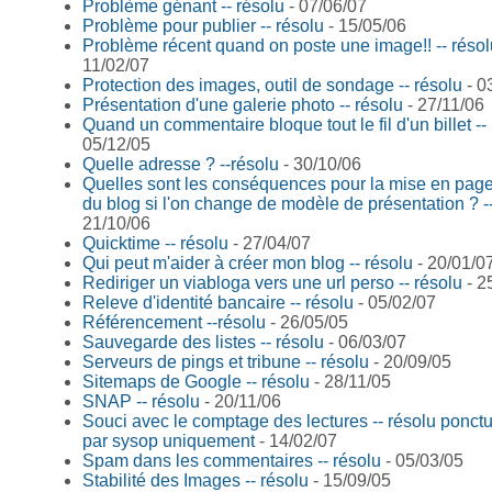
Problème génant -- résolu
- 07/06/07
Problème pour publier -- résolu
- 15/05/06
Problème récent quand on poste une image!! -- résol
11/02/07
Protection des images, outil de sondage -- résolu
- 0
Présentation d'une galerie photo -- résolu
- 27/11/06
Quand un commentaire bloque tout le fil d'un billet --
05/12/05
Quelle adresse ? --résolu
- 30/10/06
Quelles sont les conséquences pour la mise en page
du blog si l'on change de modèle de présentation ? -
21/10/06
Quicktime -- résolu
- 27/04/07
Qui peut m'aider à créer mon blog -- résolu
- 20/01/0
Rediriger un viabloga vers une url perso -- résolu
- 2
Releve d'identité bancaire -- résolu
- 05/02/07
Référencement --résolu
- 26/05/05
Sauvegarde des listes -- résolu
- 06/03/07
Serveurs de pings et tribune -- résolu
- 20/09/05
Sitemaps de Google -- résolu
- 28/11/05
SNAP -- résolu
- 20/11/06
Souci avec le comptage des lectures -- résolu ponct
par sysop uniquement
- 14/02/07
Spam dans les commentaires -- résolu
- 05/03/05
Stabilité des Images -- résolu
- 15/09/05