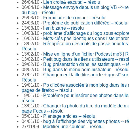
26/04/10 -
Lien crois& eacute; -- résolu
06/04/10 -
Message envoyé depuis un blog VB --> r
du blog -- résolu
25/03/10 -
Formulaire de contact -- résolu
24/03/10 -
Problème de publication différée -- résolu
13/03/10 -
lien bizarre -- résolu
10/03/10 -
problème d'affichage du logo sous explorer
16/02/10 -
Mots-clés pas identiques dans liste et arbr
13/02/10 -
Récupération des mots de passe pour les i
Résolu
13/02/10 -
Mise en ligne d'un fichier Podcast mp3 | 
13/02/10 -
Petit bug dans les liens utilisateurs -- réso
09/02/10 -
Bug présentation dans les statistiques -- r
08/02/10 -
Bug dans le menu administrateur -- résolu
27/01/10 -
Changement taille titre article + quest° sur 
Résolu
19/01/10 -
Pb d'icône associée à mon blog dans les
pages de firefox -- résolu
19/01/10 -
Problème pour insérer des photos dans les 
résolu
13/01/10 -
Changer la photo du titre du modèle de m
page Focus -- résolu
05/01/10 -
Plantage articles -- résolu
04/01/10 -
bug à l'affichage des vignettes photos -- r
27/11/09 -
Modifier une couleur -- résolu