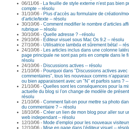
06/11/06 -
La feuille de style externe n'est pas bien p
compte -- résolu
31/10/06 -
Plus d'accès au formulaire de création/mod
d'article/texte -- résolu
30/10/06 -
Comment modifier le nombre d'articles aff
rubrique -- résolu
30/10/06 -
Quelle adresse ? --résolu
29/10/06 -
Editeur visuel sous Mac Os 9.2 -- résolu
27/10/06 -
Utilisatrice lambda et sûrement béta! -- ré
24/10/06 -
Les articles inclus dans une colonne latér
page principale ne sont pas pris en compte dans le fi
résolu
24/10/06 -
Discussions actives -- résolu
21/10/06 -
Pourquoi dans "Discussions actives avec 
commentaires", tous les nouveaux comms n'apparai
ou bien apparaissent avec un "N" et parfois sans ? --
21/10/06 -
Quelles sont les conséquences pour la m
actuelle du blog si l'on change de modèle de présenta
résolu
21/10/06 -
Comment fait-on pour mettre sa photo dans
du commentaire ? -- résolu
18/10/06 -
Créer un lien de mon blog pour aller sur un
web independant -- résolu
12/10/06 -
Mode d'emploi pour les nouveaux visiteurs
12/10/06 -
Mise en page dans l'éditeur visuel -- résol