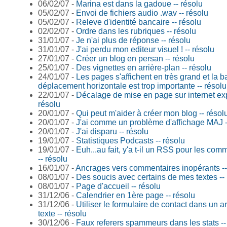
06/02/07 -
Marina est dans la gadoue -- résolu
05/02/07 -
Envoi de fichiers audio .wav -- résolu
05/02/07 -
Releve d'identité bancaire -- résolu
02/02/07 -
Ordre dans les rubriques -- résolu
31/01/07 -
Je n'ai plus de réponse -- résolu
31/01/07 -
J'ai perdu mon editeur visuel ! -- résolu
27/01/07 -
Créer un blog en persan -- résolu
25/01/07 -
Des vignettes en arrière-plan -- résolu
24/01/07 -
Les pages s'affichent en très grand et la b
déplacement horizontale est trop importante -- résolu
22/01/07 -
Décalage de mise en page sur internet exp
résolu
20/01/07 -
Qui peut m'aider à créer mon blog -- résol
20/01/07 -
J'ai comme un problème d'affichage MAJ -
20/01/07 -
J'ai disparu -- résolu
19/01/07 -
Statistiques Podcasts -- résolu
19/01/07 -
Euh...au fait, y'a t-il un RSS pour les com
-- résolu
16/01/07 -
Ancrages vers commentaires inopérants --
08/01/07 -
Des soucis avec certains de mes textes --
08/01/07 -
Page d'accueil -- résolu
31/12/06 -
Calendrier en 1ère page -- résolu
31/12/06 -
Utiliser le formulaire de contact dans un ar
texte -- résolu
30/12/06 -
Faux referers spammeurs dans les stats --