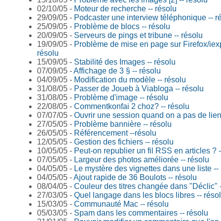
02/10/05 -
Moteur de recherche -- résolu
29/09/05 -
Podcaster une interview téléphonique -- r
25/09/05 -
Problème de blocs -- résolu
20/09/05 -
Serveurs de pings et tribune -- résolu
19/09/05 -
Problème de mise en page sur Firefox/iexp
résolu
15/09/05 -
Stabilité des Images -- résolu
07/09/05 -
Affichage de 3 § -- résolu
04/09/05 -
Modification du modèle -- résolu
31/08/05 -
Passer de Joueb à Viabloga -- résolu
31/08/05 -
Problème d'image -- résolu
22/08/05 -
Commentkonfai 2 choz? -- résolu
07/07/05 -
Ouvrir une session quand on a pas de lien 
27/05/05 -
Problème bannière -- résolu
26/05/05 -
Référencement --résolu
12/05/05 -
Gestion des fichiers -- résolu
10/05/05 -
Peut-on republier un fil RSS en articles ? -
07/05/05 -
Largeur des photos améliorée -- résolu
04/05/05 -
Le mystère des vignettes dans une liste --
04/05/05 -
Ajout rapide de 36 Boulots -- résolu
08/04/05 -
Couleur des titres changée dans "Déclic" -
27/03/05 -
Quel langage dans les blocs libres -- réso
15/03/05 -
Communauté Mac -- résolu
05/03/05 -
Spam dans les commentaires -- résolu