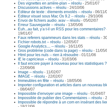
Des vignettes en arrière-plan -- résolu
- 25/01/07
Discussions actives -- résolu
- 24/10/06
Editeur de texte : élements envolés -- résolu
- 06/11/
Editeur visuel sous Mac Os 9.2 -- résolu
- 29/10/06
Envoi de fichiers audio .wav -- résolu
- 05/02/07
Erreur Sauvegarde -- résolu
- 13/05/06
Euh...au fait, y'a t-il un RSS pour les commentaires? 
19/01/07
Faux referers spammeurs dans les stats -- résolu
- 3
Fichier robots.txt -- résolu
- 12/05/07
Google Analytics.... -- résolu
- 16/11/05
Gros problème (code dans la page) -- résolu
- 11/05/
Html pour les nuls -- rien à résoudre
- 01/11/06
IE le capricieux -- résolu
- 31/03/06
Il faut encore payer à nouveau pour les statistiques ?
- 22/09/06
Image -- résolu
- 11/02/07
IMAGE -- résolu
- 22/02/07
Immeubles en fête -- résolu
- 18/05/06
Importer configuration et articles dans un nouveau bl
- 08/04/07
Impossible d'envoyer une image -- résolu
- 01/04/07
Impossible de publier des Commentaires -- résolu
- 
Impossible de répondre à un com en insérant des lien
- 18/12/06