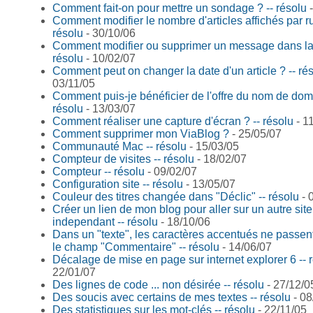
Comment fait-on pour mettre un sondage ? -- résolu
-
Comment modifier le nombre d'articles affichés par ru
résolu
- 30/10/06
Comment modifier ou supprimer un message dans la 
résolu
- 10/02/07
Comment peut on changer la date d'un article ? -- ré
03/11/05
Comment puis-je bénéficier de l'offre du nom de dom
résolu
- 13/03/07
Comment réaliser une capture d'écran ? -- résolu
- 1
Comment supprimer mon ViaBlog ?
- 25/05/07
Communauté Mac -- résolu
- 15/03/05
Compteur de visites -- résolu
- 18/02/07
Compteur -- résolu
- 09/02/07
Configuration site -- résolu
- 13/05/07
Couleur des titres changée dans "Déclic" -- résolu
- 
Créer un lien de mon blog pour aller sur un autre sit
independant -- résolu
- 18/10/06
Dans un "texte", les caractères accentués ne passen
le champ "Commentaire" -- résolu
- 14/06/07
Décalage de mise en page sur internet explorer 6 -- 
22/01/07
Des lignes de code ... non désirée -- résolu
- 27/12/0
Des soucis avec certains de mes textes -- résolu
- 08
Des statistiques sur les mot-clés -- résolu
- 22/11/05