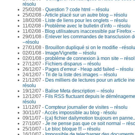
résolu
25/02/08 -
Question ? code html -- résolu
25/02/08 -
Article placé sur un autre blog -- résolu
18/02/08 -
Liste de liens pour les onglets -- résolu
11/02/08 -
Problème avec le bulletin d'info -- résolu
11/02/08 -
Blog utilisateurs inaccessible par Firefox -
29/01/08 -
Enlever les commandes de transclusion d
--résolu
27/01/08 -
Brouillon dupliqué si on le modifie --résol
02/01/08 -
Image/Vignette -- résolu
02/01/08 -
probléme de connexion à mon site -- réso
27/12/07 -
Fichiers disparus -- résolu
26/12/07 -
Pages d'erreur - Heap add failed -- résolu
24/12/07 -
Tri de la liste des images -- résolu
21/12/07 -
Des milliers de lectures pour un article inex
résolu
19/12/07 -
Balise Meta description -- résolu
12/12/07 -
Fils RSS fluctuant depuis le déménagemen
résolu
11/12/07 -
Compteur journalier de visites -- résolu
30/11/07 -
Accès impossible au blog - résolu
09/11/07 -
(ça) fichier dailymotion toujours en panne..
27/10/07 -
Je ne pense pas que ce soit normal -- rés
25/10/07 -
Le bloc bloque !!! -- résolu
16/10/07 -
Impossible de telecharger des documents 