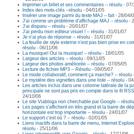
Imprimer un billet et ses commentaires -- résolu
- 07/
Index des mots-clés --résolu
- 04/01/05
Insérer une image parmi du texte MAJ -- fait
- 28/04/
J'ai comme un problème d'affichage MAJ -- résolu
- 
J'ai disparu -- résolu
- 20/01/07
J'ai perdu mon editeur visuel ! -- résolu
- 31/01/07
Je n'ai plus de réponse -- résolu
- 31/01/07
La feuille de style externe n'est pas bien prise en co
résolu
- 06/11/06
La musique! Oui la musique! -- résolu
- 18/01/05
Largeur des articles -- résolu
- 09/11/05
Largeur des photos améliorée -- résolu
- 07/05/05
Lecture de fichier MP3 -- Résolu
- 09/05/07
Le mode collaboratif, comment ça marche? -- résolu
Le mystère des vignettes dans une liste -- résolu
- 04
Les articles inclus dans une colonne latérale de la p
principale ne sont pas pris en compte dans le fil RSS
24/10/06
Le site Viabloga non cherchable par Google -- résol
Les pages s'affichent en très grand et la barre de d
horizontale est trop importante -- résolu
- 24/01/07
Le support c'est où ? -- résolu
- 02/01/05
Liens inactifs dans la barre de menu, Internet Explore
résolu
- 25/11/06
Liens intempestifs vers Google -- résolu
- 17/11/06