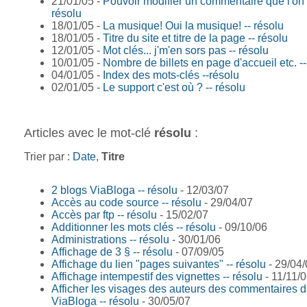
21/01/05 -
Pouvoir modifier un commentaire que l'on 
résolu
18/01/05 -
La musique! Oui la musique! -- résolu
18/01/05 -
Titre du site et titre de la page -- résolu
12/01/05 -
Mot clés... j'm'en sors pas -- résolu
10/01/05 -
Nombre de billets en page d'accueil etc. --
04/01/05 -
Index des mots-clés --résolu
02/01/05 -
Le support c'est où ? -- résolu
Articles avec le mot-clé
résolu
:
Trier par :
Date
,
Titre
2 blogs ViaBloga -- résolu
- 12/03/07
Accès au code source -- résolu
- 29/04/07
Accès par ftp -- résolu
- 15/02/07
Additionner les mots clés -- résolu
- 09/10/06
Administrations -- résolu
- 30/01/06
Affichage de 3 § -- résolu
- 07/09/05
Affichage du lien "pages suivantes" -- résolu
- 29/04/
Affichage intempestif des vignettes -- résolu
- 11/11/
Afficher les visages des auteurs des commentaires 
ViaBloga -- résolu
- 30/05/07