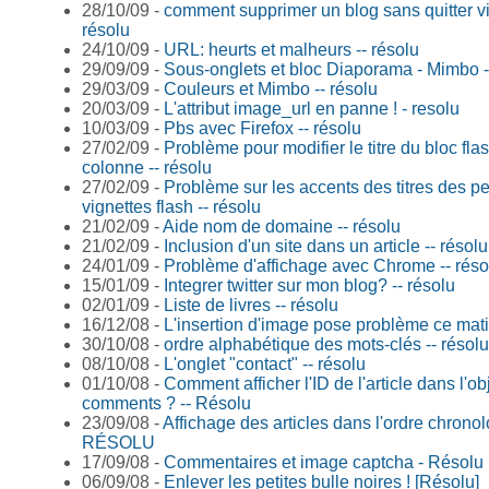
28/10/09 -
comment supprimer un blog sans quitter vi
résolu
24/10/09 -
URL: heurts et malheurs -- résolu
29/09/09 -
Sous-onglets et bloc Diaporama - Mimbo -
29/03/09 -
Couleurs et Mimbo -- résolu
20/03/09 -
L'attribut image_url en panne ! - resolu
10/03/09 -
Pbs avec Firefox -- résolu
27/02/09 -
Problème pour modifier le titre du bloc fla
colonne -- résolu
27/02/09 -
Problème sur les accents des titres des pe
vignettes flash -- résolu
21/02/09 -
Aide nom de domaine -- résolu
21/02/09 -
Inclusion d'un site dans un article -- résolu
24/01/09 -
Problème d'affichage avec Chrome -- réso
15/01/09 -
Integrer twitter sur mon blog? -- résolu
02/01/09 -
Liste de livres -- résolu
16/12/08 -
L'insertion d'image pose problème ce mati
30/10/08 -
ordre alphabétique des mots-clés -- résolu
08/10/08 -
L'onglet "contact" -- résolu
01/10/08 -
Comment afficher l'ID de l'article dans l'ob
comments ? -- Résolu
23/09/08 -
Affichage des articles dans l'ordre chronol
RÉSOLU
17/09/08 -
Commentaires et image captcha - Résolu
06/09/08 -
Enlever les petites bulle noires ! [Résolu]