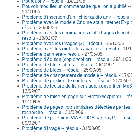
Pourquoi ? -- résolu
- 14/11/05
Pouvoir modifier un commentaire que l'on a publié --
21/01/05
Probleme d'insertion d'un fichier audio amr -- résolu
-
Problème avec le modèle Ondine sous Internet Explo
résolu
- 23/08/06
Problème avec les commandes d'affichages de mots-
résolu
- 13/02/07
Problème avec les images [2] -- résolu
- 15/10/05
Problème avec les mots clés avancés -- résolu
- 11/
Problème bannière -- résolu
- 27/05/05
Problème d'édition (copier/coller) -- résolu
- 29/11/06
Problème de blocs libres -- résolu
- 26/04/07
Problème de blocs -- résolu
- 25/09/05
Problème de changement de modèle -- résolu
- 17/0
Problème de gestion de couleurs -- résolu
- 20/02/07
Problème de lecture de fichier audio converti en Mp3 
13/02/07
Problème de mise en page sur Firefox/iexplorer -- ré
19/09/05
Problème de pages trop similaires détectées par les
recherche -- résolu
- 31/08/06
Problème de paiement VIABLOGA par PayPal - réso
09/02/07
Problème d'image -- résolu
- 31/08/05