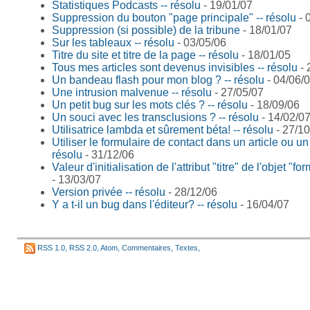
Statistiques Podcasts -- résolu
- 19/01/07
Suppression du bouton "page principale" -- résolu
- 
Suppression (si possible) de la tribune
- 18/01/07
Sur les tableaux -- résolu
- 03/05/06
Titre du site et titre de la page -- résolu
- 18/01/05
Tous mes articles sont devenus invisibles -- résolu
- 
Un bandeau flash pour mon blog ? -- résolu
- 04/06/
Une intrusion malvenue -- résolu
- 27/05/07
Un petit bug sur les mots clés ? -- résolu
- 18/09/06
Un souci avec les transclusions ? -- résolu
- 14/02/0
Utilisatrice lambda et sûrement béta! -- résolu
- 27/10
Utiliser le formulaire de contact dans un article ou un 
résolu
- 31/12/06
Valeur d'initialisation de l'attribut "titre" de l'objet "fo
- 13/03/07
Version privée -- résolu
- 28/12/06
Y a t-il un bug dans l'éditeur? -- résolu
- 16/04/07
RSS 1.0
,
RSS 2.0
,
Atom
,
Commentaires
,
Textes
,