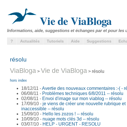
Vie de ViaBloga
Informations, aide, suggestions et échanges par et pour les u
?
Actualités
Tutoriels
Aide
Suggestions
Ech
résolu
ViaBloga
Vie de ViaBloga
>
> résolu
hors index
18/12/11 -
Avertie des nouveaux commentaires :-( - r
06/08/11 -
Problèmes techniques 6/8/2011 -- résolu
02/08/11 -
Envoi d'image sur mon viablog -- résolu
17/09/10 -
je viens de créer une nouvelle rubrique et ..
inaccessible -- résolu
15/09/10 -
Hello les zozos ! -- résolu
10/09/10 -
nuage mots clés 3d -- résolu
03/07/10 -
HELP - URGENT - RESOLU