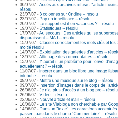
30/07/07 -
Accès aux archives refusé : "article inexista
résolu
23/07/07 -
3 colonnes sur Ondine -- résolu
23/07/07 -
Pop up innefficace -- résolu
20/07/07 -
Le support est-il en vacances ? -- résolu
19/07/07 -
Statistiques -- résolu
17/07/07 -
Au secours : Des articles qui se superpos
disparaissent -- MAJ -- résolu
15/07/07 -
Classer correctement les mots clés et les ar
moitié résolu
14/07/07 -
Exploitation des galeries d'articles -- résol
13/07/07 -
Affichage des commentaires -- résolu
13/07/07 -
Y aurait-il un problème pour l'envoi d'ima
actuellement ? -- résolu
11/07/07 -
Insérer dans un bloc libre une image faisan
infobulle -- résolu
09/07/07 -
Mettre une musique sur le blog -- résolu
09/07/07 -
Insertion d'images dans le corps de l'articl
26/06/07 -
Je n'ai plus d'accès à un blog pro -- résolu
26/06/07 -
Vidéo -- résolu
22/06/07 -
Nouvel article et mail -- résolu
18/06/07 -
Le site Viabloga non cherchable par Googl
14/06/07 -
Dans un "texte", les caractères accentués
passent pas dans le champ "Commentaire" -- résolu