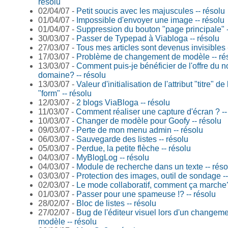
résolu
02/04/07 -
Petit soucis avec les majuscules -- résolu
01/04/07 -
Impossible d'envoyer une image -- résolu
01/04/07 -
Suppression du bouton "page principale" -
30/03/07 -
Passer de Typepad à Viabloga -- résolu
27/03/07 -
Tous mes articles sont devenus invisibles 
17/03/07 -
Problème de changement de modèle -- ré
13/03/07 -
Comment puis-je bénéficier de l'offre du 
domaine? -- résolu
13/03/07 -
Valeur d'initialisation de l'attribut "titre" de 
"form" -- résolu
12/03/07 -
2 blogs ViaBloga -- résolu
11/03/07 -
Comment réaliser une capture d'écran ? --
10/03/07 -
Changer de modèle pour Goofy -- résolu
09/03/07 -
Perte de mon menu admin -- résolu
06/03/07 -
Sauvegarde des listes -- résolu
05/03/07 -
Perdue, la petite flèche -- résolu
04/03/07 -
MyBlogLog -- résolu
04/03/07 -
Module de recherche dans un texte -- réso
03/03/07 -
Protection des images, outil de sondage --
02/03/07 -
Le mode collaboratif, comment ça marche?
01/03/07 -
Passer pour une spameuse !? -- résolu
28/02/07 -
Bloc de listes -- résolu
27/02/07 -
Bug de l'éditeur visuel lors d'un changem
modèle -- résolu