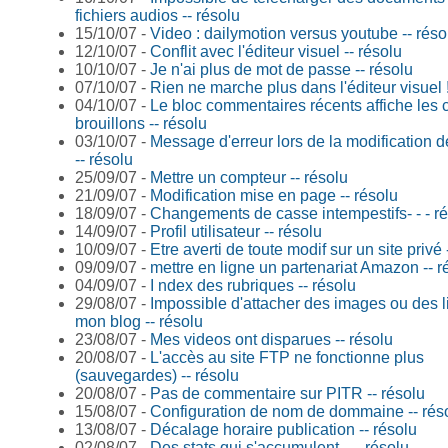
fichiers audios -- résolu
15/10/07 -
Video : dailymotion versus youtube -- réso
12/10/07 -
Conflit avec l'éditeur visuel -- résolu
10/10/07 -
Je n'ai plus de mot de passe -- résolu
07/10/07 -
Rien ne marche plus dans l'éditeur visuel 
04/10/07 -
Le bloc commentaires récents affiche les
brouillons -- résolu
03/10/07 -
Message d'erreur lors de la modification de
-- résolu
25/09/07 -
Mettre un compteur -- résolu
21/09/07 -
Modification mise en page -- résolu
18/09/07 -
Changements de casse intempestifs- - - r
14/09/07 -
Profil utilisateur -- résolu
10/09/07 -
Etre averti de toute modif sur un site privé 
09/09/07 -
mettre en ligne un partenariat Amazon -- r
04/09/07 -
I ndex des rubriques -- résolu
29/08/07 -
Impossible d'attacher des images ou des l
mon blog -- résolu
23/08/07 -
Mes videos ont disparues -- résolu
20/08/07 -
L'accès au site FTP ne fonctionne plus
(sauvegardes) -- résolu
20/08/07 -
Pas de commentaire sur PITR -- résolu
15/08/07 -
Configuration de nom de dommaine -- rés
13/08/07 -
Décalage horaire publication -- résolu
02/08/07 -
Des stats qui s'accumulent... --résolu