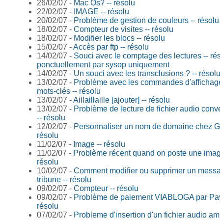
26/02/07 -
Mac Os? -- résolu
22/02/07 -
IMAGE -- résolu
20/02/07 -
Problème de gestion de couleurs -- résolu
18/02/07 -
Compteur de visites -- résolu
18/02/07 -
Modifier les blocs -- résolu
15/02/07 -
Accès par ftp -- résolu
14/02/07 -
Souci avec le comptage des lectures -- ré
ponctuellement par sysop uniquement
14/02/07 -
Un souci avec les transclusions ? -- résol
13/02/07 -
Problème avec les commandes d'affichag
mots-clés -- résolu
13/02/07 -
Aillaillaille [ajouter] -- résolu
13/02/07 -
Problème de lecture de fichier audio conv
-- résolu
12/02/07 -
Personnaliser un nom de domaine chez Ga
résolu
11/02/07 -
Image -- résolu
11/02/07 -
Problème récent quand on poste une image
résolu
10/02/07 -
Comment modifier ou supprimer un messa
tribune -- résolu
09/02/07 -
Compteur -- résolu
09/02/07 -
Problème de paiement VIABLOGA par Pay
résolu
07/02/07 -
Probleme d'insertion d'un fichier audio amr