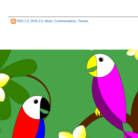
RSS 1.0
,
RSS 2.0
,
Atom
,
Commentaires
,
Textes
,