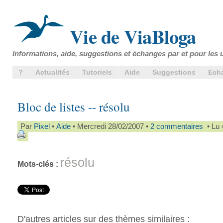
Vie de ViaBloga
Informations, aide, suggestions et échanges par et pour les u
?
Actualités
Tutoriels
Aide
Suggestions
Ech
Bloc de listes -- résolu
Par
Pixel
•
Aide
• Mercredi 28/02/2007 •
2 commentaires
• Lu 
résolu
Mots-clés :
D'autres articles sur des thèmes similaires :