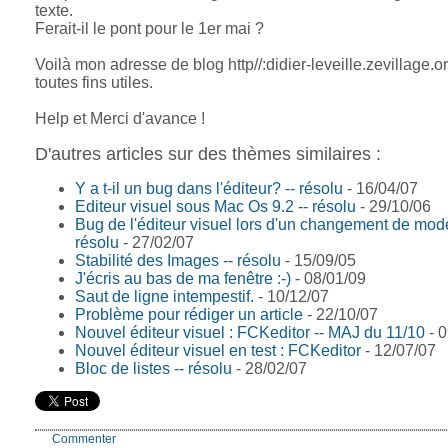
texte.
Ferait-il le pont pour le 1er mai ?
Voilà mon adresse de blog http//:didier-leveille.zevillage.o
toutes fins utiles.
Help et Merci d'avance !
D'autres articles sur des thèmes similaires :
Y a t-il un bug dans l'éditeur? -- résolu
- 16/04/07
Editeur visuel sous Mac Os 9.2 -- résolu
- 29/10/06
Bug de l'éditeur visuel lors d'un changement de modè
résolu
- 27/02/07
Stabilité des Images -- résolu
- 15/09/05
J'écris au bas de ma fenêtre :-)
- 08/01/09
Saut de ligne intempestif.
- 10/12/07
Problème pour rédiger un article
- 22/10/07
Nouvel éditeur visuel : FCKeditor -- MAJ du 11/10
- 0
Nouvel éditeur visuel en test : FCKeditor
- 12/07/07
Bloc de listes -- résolu
- 28/02/07
Commenter