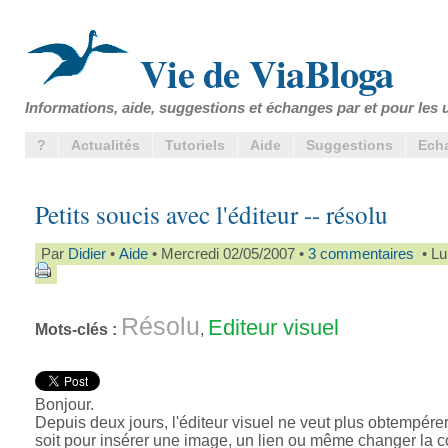
Vie de ViaBloga
Informations, aide, suggestions et échanges par et pour les u
?
Actualités
Tutoriels
Aide
Suggestions
Ech
Petits soucis avec l'éditeur -- résolu
Par
Didier
•
Aide
• Mercredi 02/05/2007 •
3 commentaires
• Lu
Résolu
Editeur visuel
Mots-clés :
,
Bonjour.
Depuis deux jours, l'éditeur visuel ne veut plus obtempére
soit pour insérer une image, un lien ou même changer la c