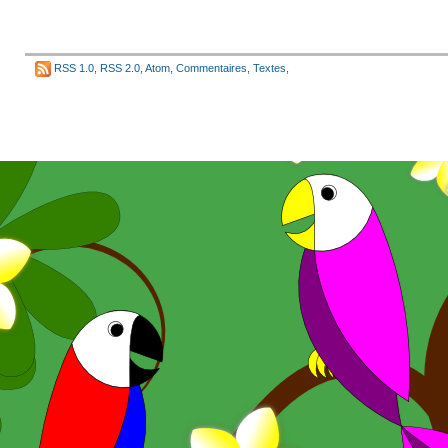
RSS 1.0
,
RSS 2.0
,
Atom
,
Commentaires
,
Textes
,