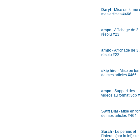
Daryl
- Mise en forme 
mes articles #466
ampo
- Affichage de 3 
résolu #23
ampo
- Affichage de 3 
résolu #22
skip hire
- Mise en fo
de mes articles #465
ampo
- Support des
videos au format 3gp 
Swift Dial
- Mise en fo
de mes articles #464
Sarah
- Le permis et
l'interdit (par la loi) sur