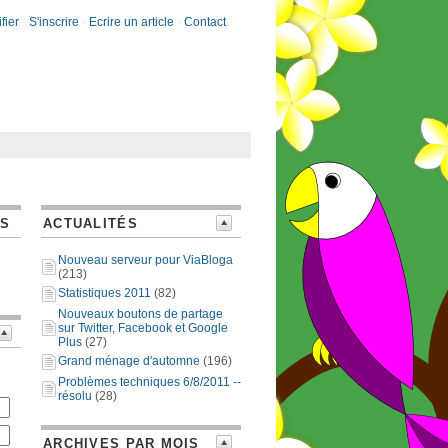
fier
-
S'inscrire
-
Ecrire un article
-
Contact
ES
ACTUALITÉS
Nouveau serveur pour ViaBloga
(213)
Statistiques 2011
(82)
Nouveaux boutons de partage
sur Twitter, Facebook et Google
Plus
(27)
Grand ménage d'automne
(196)
Problèmes techniques 6/8/2011 --
résolu
(28)
ARCHIVES PAR MOIS