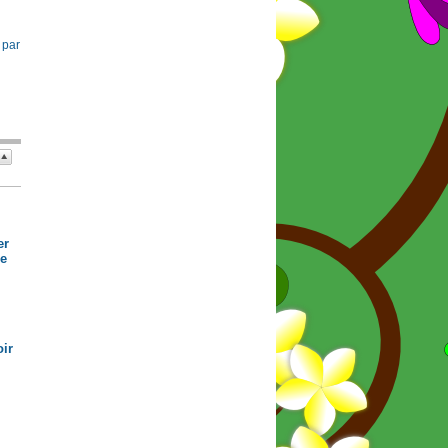
 par
er
de
ir