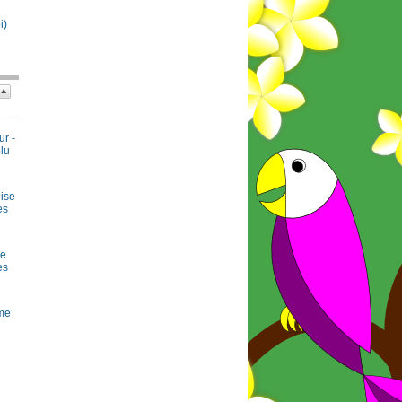
i)
ur -
olu
ise
es
se
es
rme