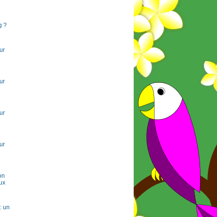
g ?
ur
ur
ur
ur
on
ux
: un