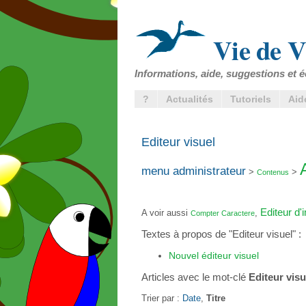
Vie de V
Informations, aide, suggestions et é
?
Actualités
Tutoriels
Aid
Editeur visuel
menu administrateur
>
>
Contenus
Editeur d
A voir aussi
,
Compter Caractere
Textes à propos de "Editeur visuel" :
Nouvel éditeur visuel
Articles avec le mot-clé
Editeur visu
Trier par :
Date
,
Titre