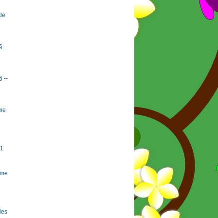
de
§ --
§ --
rme
#1
rme
 les