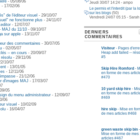
ière
- 05/08/06
Jeudi 30/07 14:24 - ampo
l
- 17/02/06
Le permis et l'interdit (par la lo
sur les blogs
(50)
" de l'éditeur visuel
- 29/10/07
Vendredi 24/07 05:15 - Sarah
visuel" ne fonctionne plus
- 24/11/07
editor
- 12/07/07
-- MAJ du 11/10
- 09/10/07
DERNIERS
ga sur apple
- 13/11/07
COMMENTAIRES
iteur des commentaires
- 30/07/05
lu
- 02/05/07
Visiteur
- Pages d'erre
lés -- en cours
- 20/09/07
Heap add failed -- rés
#5
 résolu
- 29/11/06
22/10/07
ment
- 13/01/05
Skip Hire Romford
- M
les
- 12/11/06
en forme de mes articl
- impasse
- 21/12/06
#470
ur d'images MAJ
- 17/03/07
07
10 yard skip hire
- Mi
09/05
en forme de mes articl
esign du menu administrateur
- 12/09/07
#469
0/06
eur visuel
- 10/02/09
solu
- 16/04/07
hire skip
- Mise en fo
de mes articles #468
green waste skip bin
-
Mise en forme de mes
articles #467