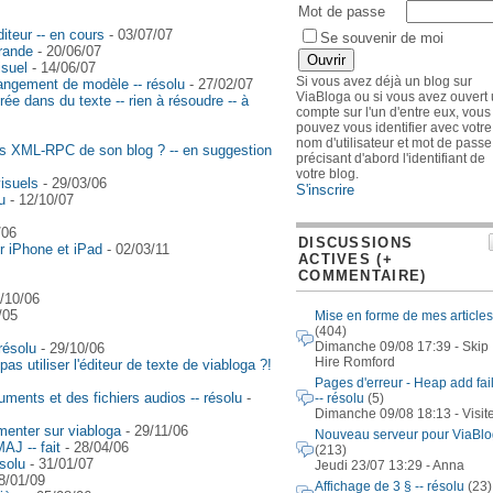
Mot de passe
diteur -- en cours
- 03/07/07
Se souvenir de moi
rande
- 20/06/07
isuel
- 14/06/07
Si vous avez déjà un blog sur
changement de modèle -- résolu
- 27/02/07
ViaBloga ou si vous avez ouvert
rée dans du texte -- rien à résoudre -- à
compte sur l'un d'entre eux, vous
pouvez vous identifier avec votre
nom d'utilisateur et mot de passe
ès XML-RPC de son blog ? -- en suggestion
précisant d'abord l'identifiant de
votre blog.
isuels
- 29/03/06
S'inscrire
u
- 12/10/07
/06
DISCUSSIONS
ur iPhone et iPad
- 02/03/11
ACTIVES (+
COMMENTAIRE)
/10/06
/05
Mise en forme de mes articles
(404)
Dimanche 09/08 17:39 - Skip
résolu
- 29/10/06
Hire Romford
pas utiliser l'éditeur de texte de viabloga ?!
Pages d'erreur - Heap add fai
ments et des fichiers audios -- résolu
-
-- résolu
(5)
Dimanche 09/08 18:13 - Visit
menter sur viabloga
- 29/11/06
Nouveau serveur pour ViaBl
AJ -- fait
- 28/04/06
(213)
ésolu
- 31/01/07
Jeudi 23/07 13:29 - Anna
8/01/09
Affichage de 3 § -- résolu
(23)