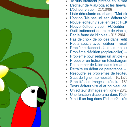
Je suis vraiment profane en la mat
L'éditeur de ViaBloga et les firewal
L'éditeur visuel
- 21/10/06
Liste déroulante du champ "Mot-clés
L'option "Ne pas utiliser l'éditeur 
Nouvel éditeur visuel en test : FCK
Nouvel éditeur visuel : FCKeditor 
Outil traitement de texte de viablo
Par la faute de Nicolas
- 31/12/04
Pas de choix de polices dans l'éd
Petits soucis avec l'éditeur -- réso
Problème d'accent dans les mots c
Problème d'édition (copier/coller) --
Problème pour rédiger un article
- 
Proposer un fichier en télécharge
Rechercher de l'aide dans les artic
Retraits en début de paragraphe -
Résoudre les problèmes de l'édite
Saut de ligne intempestif.
- 10/12/
Stabilité des Images -- résolu
- 15/
Tests éditeur visuel et nouveau d
Un éditeur d'images en ligne
- 28/1
Une fonction diaporama dans l'édit
Y a t-il un bug dans l'éditeur? -- ré