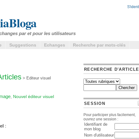
S'identi
iaBloga
changes par et pour les utilisateurs
e
Suggestions
Echanges
Recherche par mots-clés
RECHERCHE D'ARTICL
Articles
> Editeur visuel
'image
Nouvel éditeur visuel
,
SESSION
Pour participer plus facilement,
ouvrez une session :
Identifiant de
el
:
mon blog
Nom d'utilisateur