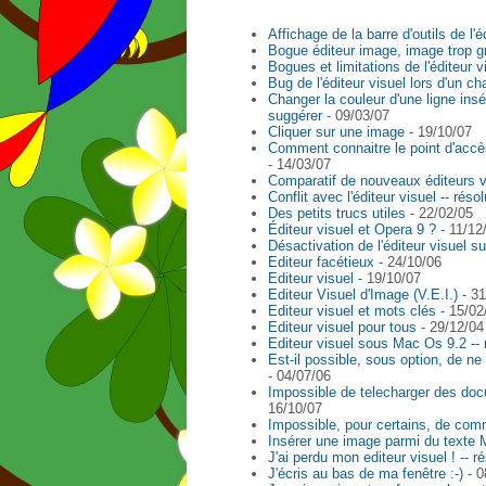
Affichage de la barre d'outils de l'é
Bogue éditeur image, image trop g
Bogues et limitations de l'éditeur v
Bug de l'éditeur visuel lors d'un 
Changer la couleur d'une ligne insé
suggérer
- 09/03/07
Cliquer sur une image
- 19/10/07
Comment connaitre le point d'acc
- 14/03/07
Comparatif de nouveaux éditeurs v
Conflit avec l'éditeur visuel -- résol
Des petits trucs utiles
- 22/02/05
Éditeur visuel et Opera 9 ?
- 11/12
Désactivation de l'éditeur visuel s
Editeur facétieux
- 24/10/06
Editeur visuel
- 19/10/07
Editeur Visuel d'Image (V.E.I.)
- 31
Editeur visuel et mots clés
- 15/02
Editeur visuel pour tous
- 29/12/04
Editeur visuel sous Mac Os 9.2 -- 
Est-il possible, sous option, de ne 
- 04/07/06
Impossible de telecharger des docu
16/10/07
Impossible, pour certains, de com
Insérer une image parmi du texte M
J'ai perdu mon editeur visuel ! -- r
J'écris au bas de ma fenêtre :-)
- 0