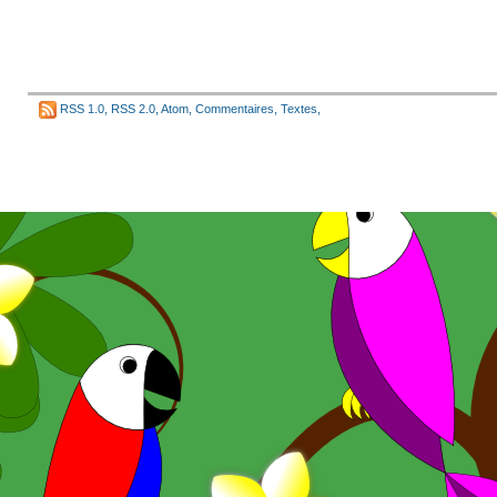
RSS 1.0
,
RSS 2.0
,
Atom
,
Commentaires
,
Textes
,