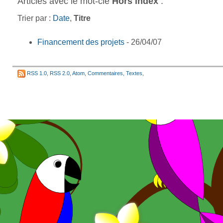
Articles avec le mot-clé
Hors index
:
Trier par :
Date
,
Titre
Financement des projets
- 26/04/07
RSS 1.0
,
RSS 2.0
,
Atom
,
Commentaires
,
Textes
,