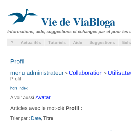
Vie de ViaBloga
Informations, aide, suggestions et échanges par et pour les u
?
Actualités
Tutoriels
Aide
Suggestions
Ech
Profil
Utilisat
menu administrateur
Collaboration
>
>
Profil
hors index
Avatar
A voir aussi
Articles avec le mot-clé
Profil
:
Trier par :
Date
,
Titre