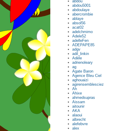
abdou
abdou5001
abdoulaye
abercrombie
ablaye
absol56
acat02
adelchmimo
Adele52
adelleFen
ADEPAPE85
adgv
adil_linkin
Adèle
adrienoleary
ag
Agate Baron
Agence Bleu Ciel
aghouaizi
agirensemblesciez
Ah
Ahixe
ahmedsupras
Aissam
aitounir
AKA
alaoui
albrecht
alefebvre
alex