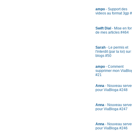
ampo
- Support des
videos au format 3gp 
Swift Dial
- Mise en fo
de mes articles #464
Sarah
- Le permis et
l'interdit (par la loi) sur
blogs #50
ampo
- Comment
supprimer mon ViaBlo
#21
Anna
- Nouveau serve
pour ViaBloga #248
Anna
- Nouveau serve
pour ViaBloga #247
Anna
- Nouveau serve
pour ViaBloga #246