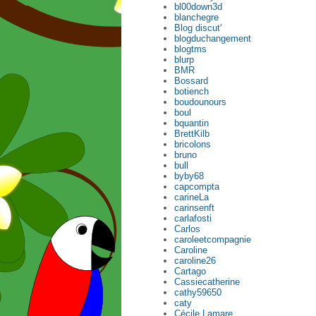
bl00down3d
blanchegre
Blog discut'
blogduchangement
blogtms
blurp
BMR
Bossard
botiench
boudounours
boul
bquantin
BrettKilb
bricolons
bruno
bull
byby68
capcompta
carineLa
carinsenft
carlafosti
Carlos
caroleetcompagnie
Caroline
caroline26
Cartago
Cassiecatherine
cathy59650
caty
Cécile Lamare