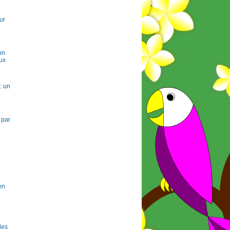
ur
on
ux
: un
 par
en
 les