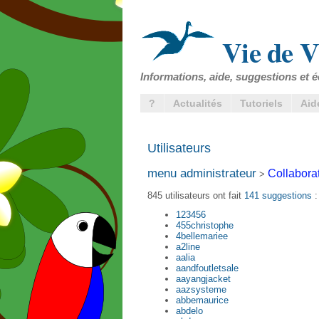
Vie de V
Informations, aide, suggestions et é
?
Actualités
Tutoriels
Aid
Utilisateurs
menu administrateur
Collabora
>
845 utilisateurs ont fait
141 suggestions
:
123456
455christophe
4bellemariee
a2line
aalia
aandfoutletsale
aayangjacket
aazsysteme
abbemaurice
abdelo