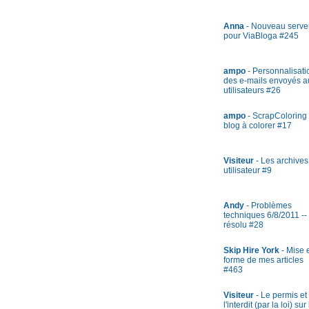
Anna
- Nouveau serve
pour ViaBloga #245
ampo
- Personnalisati
des e-mails envoyés a
utilisateurs #26
ampo
- ScrapColoring 
blog à colorer #17
Visiteur
- Les archives
utilisateur #9
Andy
- Problèmes
techniques 6/8/2011 --
résolu #28
Skip Hire York
- Mise 
forme de mes articles
#463
Visiteur
- Le permis et
l'interdit (par la loi) sur