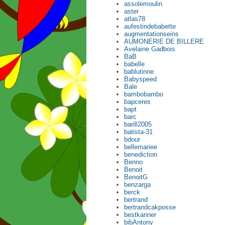
assolemoulin
aster
atlas78
aufestindebabette
augmentationseins
AUMONERIE DE BILLERE
Avelaine Gadbois
BaB
babelle
bablutinne
Babyspeed
Bale
bambobambo
bapceres
bapt
barc
barill2005
batista-31
bdour
bellemariee
benediction
Benno
Benoit
BenoitG
benzarga
berck
bertrand
bertrandcakposse
bestkanner
bibAntony