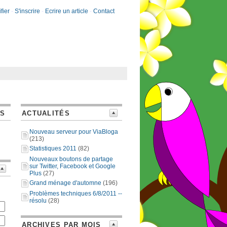
fier
-
S'inscrire
-
Ecrire un article
-
Contact
ES
ACTUALITÉS
Nouveau serveur pour ViaBloga
(213)
Statistiques 2011
(82)
Nouveaux boutons de partage
sur Twitter, Facebook et Google
Plus
(27)
Grand ménage d'automne
(196)
Problèmes techniques 6/8/2011 --
résolu
(28)
ARCHIVES PAR MOIS