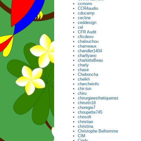
ccmons
CCR4audio
cducamp
cecline
ceddesign
cel
CFR Audit
cftcdevo
chalouchou
chameaux
chandler1404
charllyano
charlotteBeau
charly
chase
Cheboncha
cheikh
chercheinfo
chir-tun
chiru
chirurgieesthetiquenez
chirurtn18
choregie7
choupette745
chrisoft
christian
christina
Christophe Belhomme
CIM
Cindy