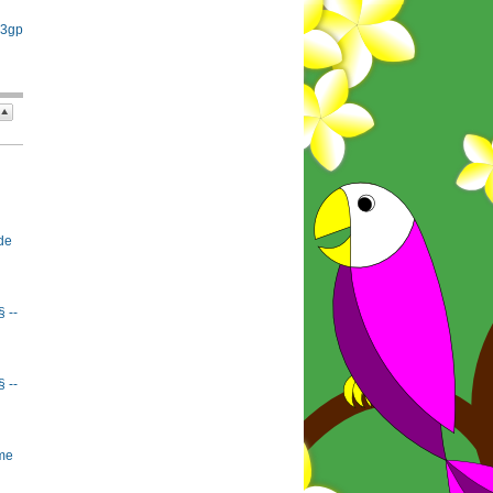
 3gp
de
§ --
§ --
rme