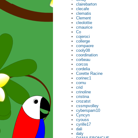
clairebarton
clecafe
clematis
Clement
cleolottie
cmaurice
Co
cojeroci
collerge
compaore
cooly08
coordination
corbeau
corcos
cordelia
Corette Racine
corinec1
cornu
crid
crinoline
cristina
crozatst
cssmpvolley
cyberspam10
Cyncyn
cyouss
cyrille17
dali
daly