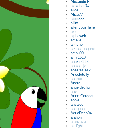
AlexandreF
alexchati74
alice
Alice77
alicezzz
alilm
aller vous faire
alou
alphaweb
amelie
amichel
aminaLongpres
amou90
amy1510
anakin6990
analog_jo
anastasie12
AnceloteTy
ancreo
Andre
ange déchu
anis
Anne Garceau
annie
ansaldo
antigone
AquaDeco04
arahon
aranzazu
asdfghj