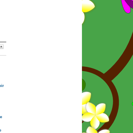
ir
de
e