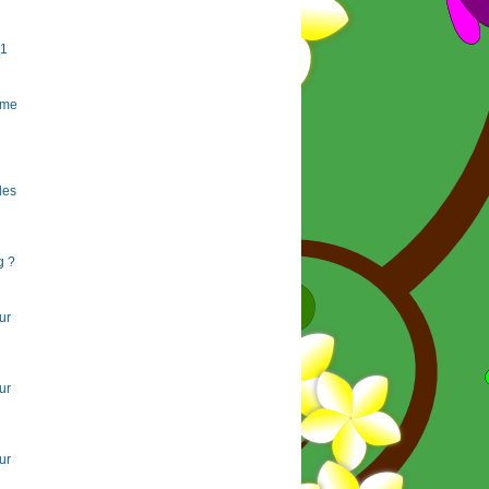
#1
rme
 les
g ?
ur
ur
ur