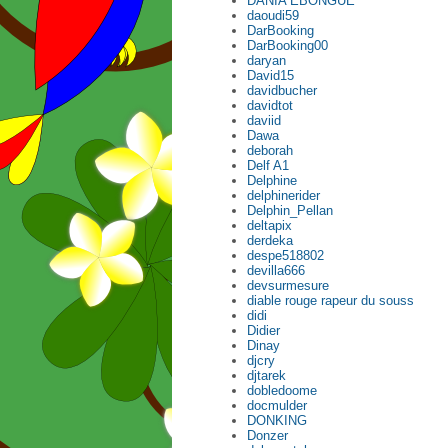
DANIA EBONGUE
daoudi59
DarBooking
DarBooking00
daryan
David15
davidbucher
davidtot
daviid
Dawa
deborah
Delf A1
Delphine
delphinerider
Delphin_Pellan
deltapix
derdeka
despe518802
devilla666
devsurmesure
diable rouge rapeur du souss
didi
Didier
Dinay
djcry
djtarek
dobledoome
docmulder
DONKING
Donzer