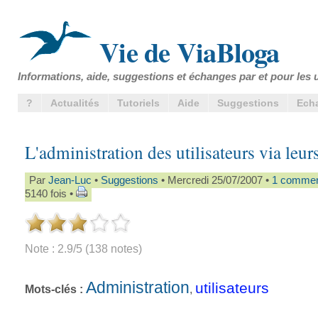
Vie de ViaBloga
Informations, aide, suggestions et échanges par et pour les u
?
Actualités
Tutoriels
Aide
Suggestions
Ech
L'administration des utilisateurs via leurs
Par
Jean-Luc
•
Suggestions
• Mercredi 25/07/2007 •
1 commen
5140 fois •
Note : 2.9/5 (138 notes)
Administration
utilisateurs
Mots-clés :
,