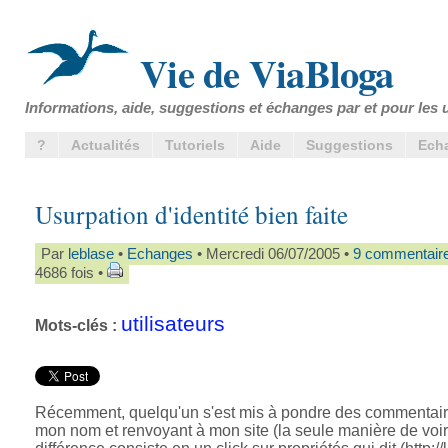
Vie de ViaBloga
Informations, aide, suggestions et échanges par et pour les u
?
Actualités
Tutoriels
Aide
Suggestions
Ech
Usurpation d'identité bien faite
Par
leblase
•
Echanges
• Mercredi 06/07/2005 •
9 commentair
4686 fois •
utilisateurs
Mots-clés :
Récemment, quelqu'un s'est mis à pondre des commentair
mon nom et renvoyant à mon site (la seule manière de voir