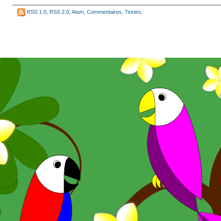
RSS 1.0
,
RSS 2.0
,
Atom
,
Commentaires
,
Textes
,