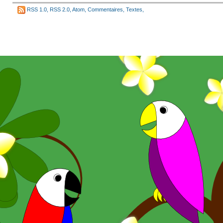
RSS 1.0
,
RSS 2.0
,
Atom
,
Commentaires
,
Textes
,