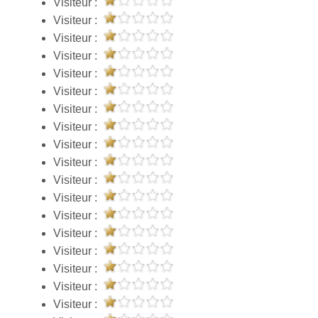
Visiteur :
Visiteur :
Visiteur :
Visiteur :
Visiteur :
Visiteur :
Visiteur :
Visiteur :
Visiteur :
Visiteur :
Visiteur :
Visiteur :
Visiteur :
Visiteur :
Visiteur :
Visiteur :
Visiteur :
Visiteur :