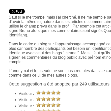
Sauf si je me trompe, mais j'ai cherché, il ne me semble p
d'avoir la même signature dans les articles et commentaire
utilise le champ prévu dans le profil. Par exemple cet articl
signé Bruno alors que mes commentaires sont signés Qu
identifiant).
Dans le cadre du blog sur l'apprentissage accompagné cel
plus car nombre des participants ont besoin un identifiant 
identique avec celui des blogs "intranet". Mais il faut qu'il
signer les commentaires du blog public avec prénom et n
complet !
L'anonymat et le pseudo ne sont pas crédibles dans ce ca
comme dans celui de mes autres blogs.
Cette suggestion a été adoptée par 249 utilisateurs 
Visiteur :
Visiteur :
Visiteur :