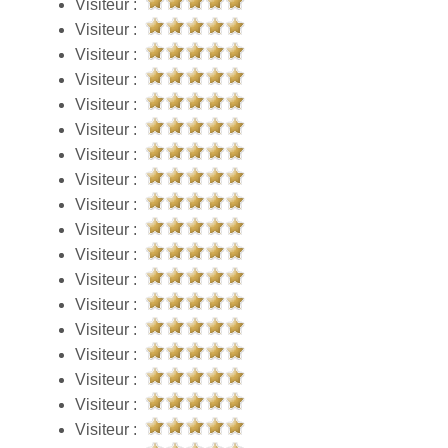
Visiteur :
Visiteur :
Visiteur :
Visiteur :
Visiteur :
Visiteur :
Visiteur :
Visiteur :
Visiteur :
Visiteur :
Visiteur :
Visiteur :
Visiteur :
Visiteur :
Visiteur :
Visiteur :
Visiteur :
Visiteur :