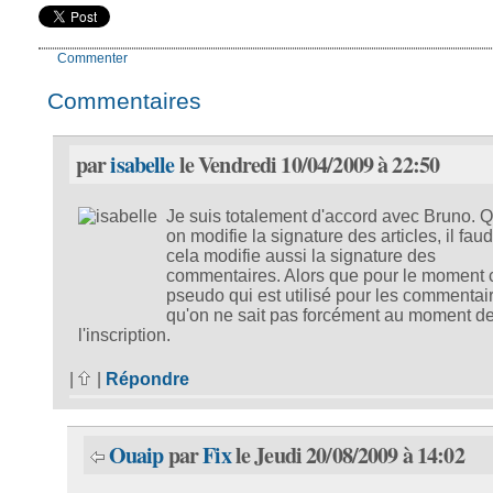
Commenter
Commentaires
par
isabelle
le Vendredi 10/04/2009 à 22:50
Je suis totalement d'accord avec Bruno. 
on modifie la signature des articles, il faud
cela modifie aussi la signature des
commentaires. Alors que pour le moment c
pseudo qui est utilisé pour les commentai
qu'on ne sait pas forcément au moment d
l'inscription.
|
|
Répondre
Ouaip
par
Fix
le Jeudi 20/08/2009 à 14:02