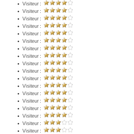
Visiteur :
Visiteur :
Visiteur :
Visiteur :
Visiteur :
Visiteur :
Visiteur :
Visiteur :
Visiteur :
Visiteur :
Visiteur :
Visiteur :
Visiteur :
Visiteur :
Visiteur :
Visiteur :
Visiteur :
Visiteur :