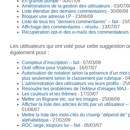
En grande pompe
- 30/07/08
Améliorations de la gestion des utilisateurs
- 03/07/0
Liste étendue des derniers commentaires
- 30/06/08
Bloquer une adresse I.P
- 23/06/08
Liste de tous les "derniers commentaires" -- fait
- 15/
Affichage des commentaires -- résolu
- 13/07/07
Récupération opt-in des e-mails des commentateurs
Les utilisateurs qui ont voté pour cette suggestion o
également pour :
Compteur d'inscription -- fait
- 07/03/08
Outil offline pour Viabloga
- 16/07/07
Autorisation de notation selon la présence d'un mot-c
plus seulement selon le classement par rubrique
- 04
L'administration des utilisateurs via leurs profils
- 25/
Résoudre les problèmes de l'éditeur d'images MAJ
-
Les couleurs et les thèmes
- 17/10/07
Mettre un filigrane etc. sur les images
- 25/08/08
Afficher la liste des articles écrits par un utilisateur -- 
01/06/07
Mettre la liste des mots-clés du champ "dépend de" p
alphabétique
- 27/02/09
RDC large, toujours lui -- fait
- 06/03/07