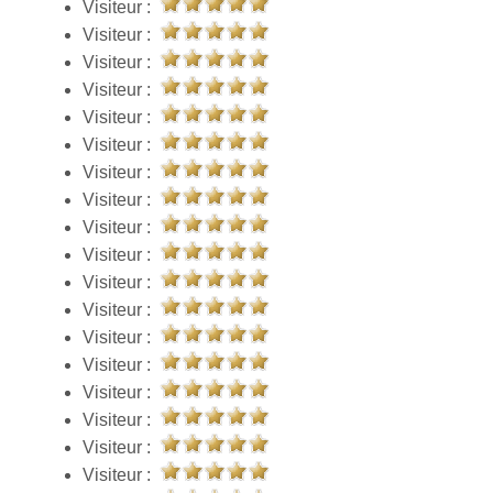
Visiteur :
Visiteur :
Visiteur :
Visiteur :
Visiteur :
Visiteur :
Visiteur :
Visiteur :
Visiteur :
Visiteur :
Visiteur :
Visiteur :
Visiteur :
Visiteur :
Visiteur :
Visiteur :
Visiteur :
Visiteur :