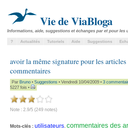
Vie de ViaBloga
Informations, aide, suggestions et échanges par et pour les u
?
Actualités
Tutoriels
Aide
Suggestions
Ech
avoir la même signature pour les articles 
commentaires
Par
Bruno
•
Suggestions
• Vendredi 10/04/2009 •
3 commentai
5227 fois •
Note : 2.9/5 (249 notes)
commentaires des ar
utilisateurs
Mots-clés :
,