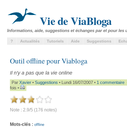
Vie de ViaBloga
Informations, aide, suggestions et échanges par et pour les u
?
Actualités
Tutoriels
Aide
Suggestions
Ech
Outil offline pour Viabloga
Il n'y a pas que la vie online
Par
Xavier
•
Suggestions
• Lundi 16/07/2007 •
1 commentaire
•
fois •
Note : 2.9/5 (176 notes)
Mots-clés :
offline