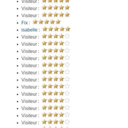
Visiteur :
Visiteur :
Visiteur :
Fix
:
isabelle
:
Visiteur :
Visiteur :
Visiteur :
Visiteur :
Visiteur :
Visiteur :
Visiteur :
Visiteur :
Visiteur :
Visiteur :
Visiteur :
Visiteur :
Visiteur :