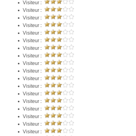
Visiteur :
Visiteur :
Visiteur :
Visiteur :
Visiteur :
Visiteur :
Visiteur :
Visiteur :
Visiteur :
Visiteur :
Visiteur :
Visiteur :
Visiteur :
Visiteur :
Visiteur :
Visiteur :
Visiteur :
Visiteur :