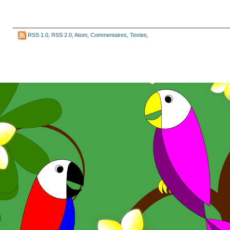
RSS 1.0
,
RSS 2.0
,
Atom
,
Commentaires
,
Textes
,