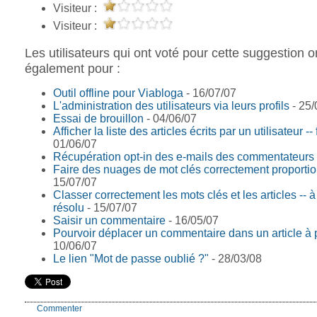
Visiteur :
Visiteur :
Les utilisateurs qui ont voté pour cette suggestion o
également pour :
Outil offline pour Viabloga
- 16/07/07
L'administration des utilisateurs via leurs profils
- 25/
Essai de brouillon
- 04/06/07
Afficher la liste des articles écrits par un utilisateur -- 
01/06/07
Récupération opt-in des e-mails des commentateurs
Faire des nuages de mot clés correctement proporti
15/07/07
Classer correctement les mots clés et les articles -- à
résolu
- 15/07/07
Saisir un commentaire
- 16/05/07
Pourvoir déplacer un commentaire dans un article à 
10/06/07
Le lien "Mot de passe oublié ?"
- 28/03/08
Commenter