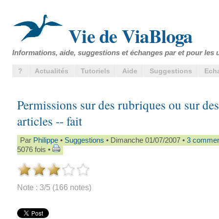
Vie de ViaBloga
Informations, aide, suggestions et échanges par et pour les u
?
Actualités
Tutoriels
Aide
Suggestions
Ech
Permissions sur des rubriques ou sur des
articles -- fait
Par
Philippe
•
Suggestions
• Dimanche 01/07/2007 •
3 commen
5076 fois •
Note : 3/5 (166 notes)