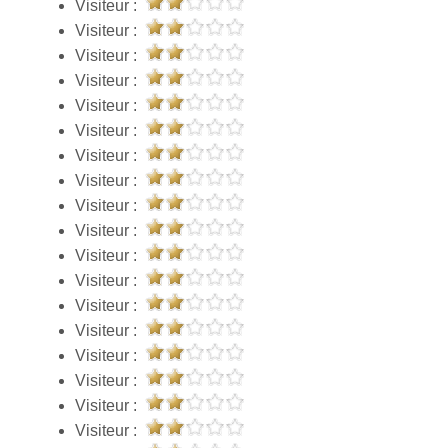
Visiteur :
Visiteur :
Visiteur :
Visiteur :
Visiteur :
Visiteur :
Visiteur :
Visiteur :
Visiteur :
Visiteur :
Visiteur :
Visiteur :
Visiteur :
Visiteur :
Visiteur :
Visiteur :
Visiteur :
Visiteur :