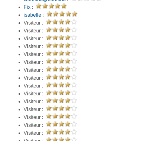
Fix
:
isabelle
:
Visiteur :
Visiteur :
Visiteur :
Visiteur :
Visiteur :
Visiteur :
Visiteur :
Visiteur :
Visiteur :
Visiteur :
Visiteur :
Visiteur :
Visiteur :
Visiteur :
Visiteur :
Visiteur :