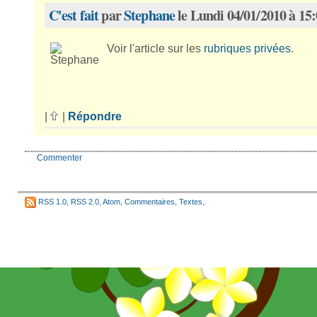
C'est fait
par
Stephane
le Lundi 04/01/2010 à 15
Voir l'article sur les
rubriques privées
.
|
|
Répondre
Commenter
RSS 1.0
,
RSS 2.0
,
Atom
,
Commentaires
,
Textes
,