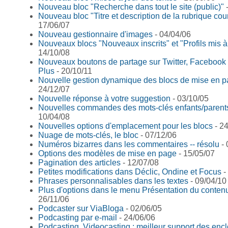
Nouveau bloc "Recherche dans tout le site (public)"
-
Nouveau bloc "Titre et description de la rubrique cou
17/06/07
Nouveau gestionnaire d'images
- 04/04/06
Nouveaux blocs "Nouveaux inscrits" et "Profils mis à
14/10/08
Nouveaux boutons de partage sur Twitter, Facebook
Plus
- 20/10/11
Nouvelle gestion dynamique des blocs de mise en 
24/12/07
Nouvelle réponse à votre suggestion
- 03/10/05
Nouvelles commandes des mots-clés enfants/parent
10/04/08
Nouvelles options d'emplacement pour les blocs
- 24
Nuage de mots-clés, le bloc
- 07/12/06
Numéros bizarres dans les commentaires -- résolu
- 
Options des modèles de mise en page
- 15/05/07
Pagination des articles
- 12/07/08
Petites modifications dans Déclic, Ondine et Focus
-
Phrases personnalisables dans les textes
- 09/04/10
Plus d'options dans le menu Présentation du conten
26/11/06
Podcaster sur ViaBloga
- 02/06/05
Podcasting par e-mail
- 24/06/06
Podcasting, Videocasting : meilleur support des enc