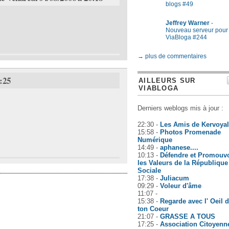
blogs #49
Jeffrey Warner
-
Nouveau serveur pour
ViaBloga #244
→ plus de commentaires
2:25
AILLEURS SUR
VIABLOGA
Derniers weblogs mis à jour :
22:30 -
Les Amis de Kervoyal
15:58 -
Photos Promenade
Numérique
14:49 -
aphanese....
10:13 -
Défendre et Promouvo
les Valeurs de la République
Sociale
17:38 -
Juliacum
09:29 -
Voleur d'âme
11:07 -
15:38 -
Regarde avec l' Oeil 
ton Coeur
21:07 -
GRASSE A TOUS
17:25 -
Association Citoyenn