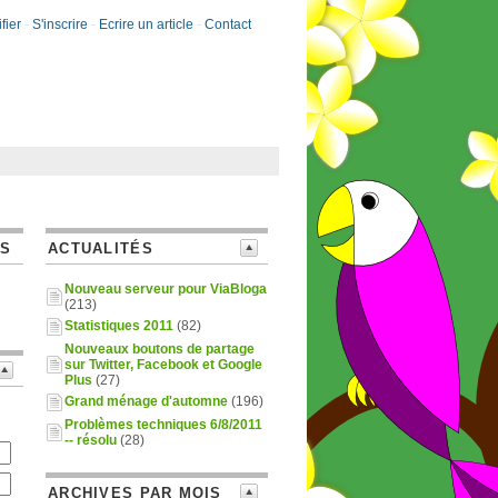
fier
-
S'inscrire
-
Ecrire un article
-
Contact
ES
ACTUALITÉS
Nouveau serveur pour ViaBloga
(213)
Statistiques 2011
(82)
Nouveaux boutons de partage
sur Twitter, Facebook et Google
Plus
(27)
Grand ménage d'automne
(196)
Problèmes techniques 6/8/2011
-- résolu
(28)
ARCHIVES PAR MOIS