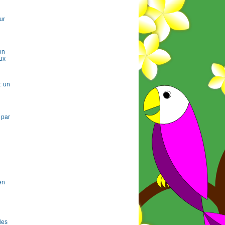
ur
on
ux
: un
 par
en
 les