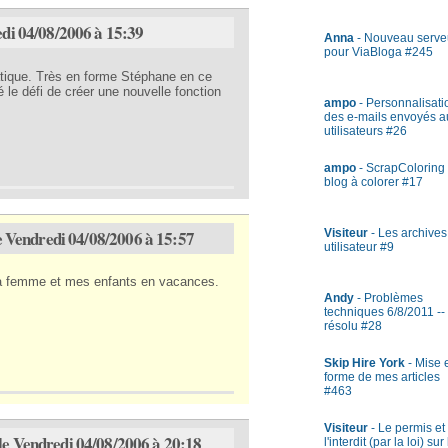
di 04/08/2006 à 15:39
Anna
- Nouveau serve
pour ViaBloga #245
ratique. Très en forme Stéphane en ce
 le défi de créer une nouvelle fonction
ampo
- Personnalisati
des e-mails envoyés a
utilisateurs #26
ampo
- ScrapColoring 
blog à colorer #17
e Vendredi 04/08/2006 à 15:57
Visiteur
- Les archives
utilisateur #9
ma femme et mes enfants en vacances.
Andy
- Problèmes
techniques 6/8/2011 --
résolu #28
Skip Hire York
- Mise 
forme de mes articles
#463
Visiteur
- Le permis et
le Vendredi 04/08/2006 à 20:18
l'interdit (par la loi) sur