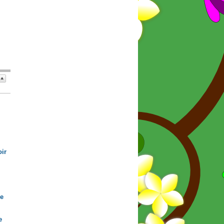
ir
de
e