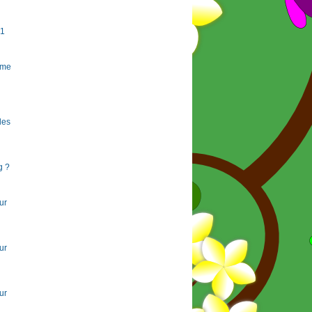
#1
rme
 les
g ?
ur
ur
ur