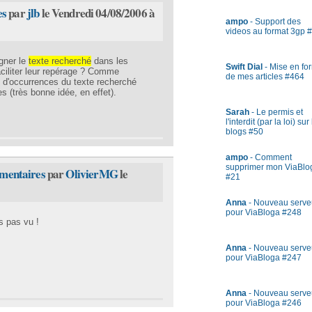
es
par
jlb
le Vendredi 04/08/2006 à
ampo
- Support des
videos au format 3gp 
igner le
texte recherché
dans les
Swift Dial
- Mise en fo
ciliter leur repérage ? Comme
de mes articles #464
e d'occurrences du texte recherché
 (très bonne idée, en effet).
Sarah
- Le permis et
l'interdit (par la loi) sur
blogs #50
ampo
- Comment
supprimer mon ViaBlo
mmentaires
par
OlivierMG
le
#21
Anna
- Nouveau serve
pour ViaBloga #248
is pas vu !
Anna
- Nouveau serve
pour ViaBloga #247
Anna
- Nouveau serve
pour ViaBloga #246