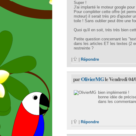
Super !
J'ai implanté le moteur google pou
Pour compléter cette offre (et perme
moteur) il serait très pro d'ajouter
toile ! Sans oublier peut être une f
Quoi qu'il en soit, très très bien cett
Petite question concernant les "text
dans les articles ET les textes (2 en
restreinte ?
|
|
Répondre
par
OlivierMG
le Vendredi 04/
bien implémenté !
bonne idée de précis
dans les commentair
|
|
Répondre