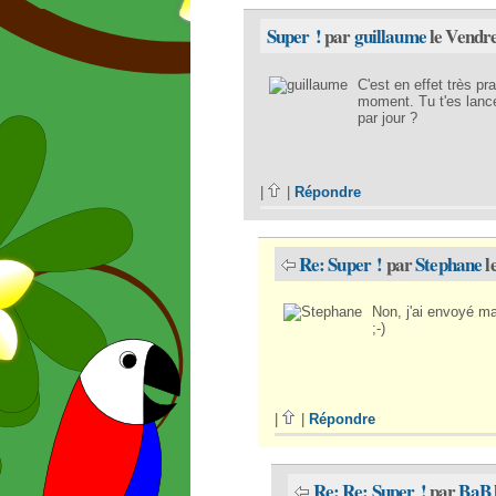
Super !
par
guillaume
le Vendre
C'est en effet très p
moment. Tu t'es lancé
par jour ?
|
|
Répondre
Re: Super !
par
Stephane
l
Non, j'ai envoyé 
;-)
|
|
Répondre
Re: Re: Super !
par
BaB