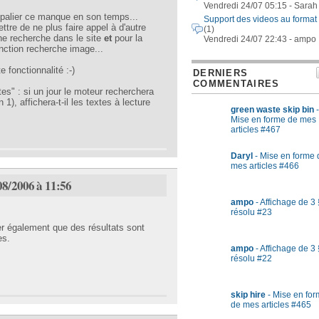
Vendredi 24/07 05:15 - Sarah
r palier ce manque en son temps...
Support des videos au format
ttre de ne plus faire appel à d'autre
(1)
 une recherche dans le site
et
pour la
Vendredi 24/07 22:43 - ampo
onction recherche image...
e fonctionnalité :-)
DERNIERS
COMMENTAIRES
es" : si un jour le moteur recherchera
 1), affichera-t-il les textes à lecture
green waste skip bin
-
Mise en forme de mes
articles #467
Daryl
- Mise en forme 
mes articles #466
08/2006 à 11:56
ampo
- Affichage de 3 
résolu #23
er également que des résultats sont
es.
ampo
- Affichage de 3 
résolu #22
skip hire
- Mise en fo
de mes articles #465