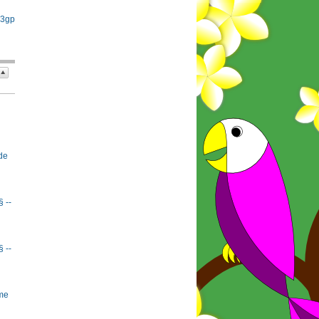
 3gp
de
§ --
§ --
rme