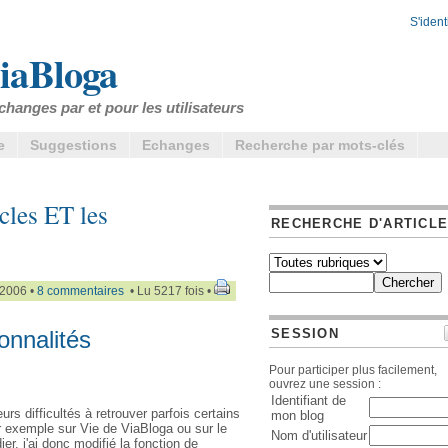
S'identi
iaBloga
changes par et pour les utilisateurs
e
Suggestions
Echanges
Recherche par mots-clés
cles ET les
RECHERCHE D'ARTICL
/2006 •
8 commentaires
• Lu 5217 fois •
onnalités
SESSION
Pour participer plus facilement,
ouvrez une session :
Identifiant de
urs difficultés à retrouver parfois certains
mon blog
 exemple sur Vie de ViaBloga ou sur le
Nom d'utilisateur
er, j'ai donc modifié la fonction de