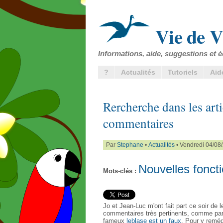
Vie de V
Informations, aide, suggestions et é
?
Actualités
Tutoriels
Aid
Rercherche dans les arti
commentaires
Par
Stephane
•
Actualités
• Vendredi 04/08
Nouvelles foncti
Mots-clés :
Jo et Jean-Luc m'ont fait part ce soir de le
commentaires très pertinents, comme par
fameux
leblase est un faux
. Pour y remédi