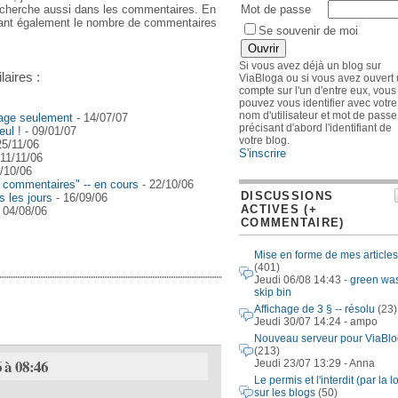
Mot de passe
 recherche aussi dans les commentaires. En
nant également le nombre de commentaires
Se souvenir de moi
Si vous avez déjà un blog sur
laires :
ViaBloga ou si vous avez ouvert
compte sur l'un d'entre eux, vous
pouvez vous identifier avec votre
nom d'utilisateur et mot de passe
page seulement
- 14/07/07
précisant d'abord l'identifiant de
eul !
- 09/01/07
votre blog.
25/11/06
S'inscrire
11/11/06
/10/06
t commentaires" -- en cours
- 22/10/06
DISCUSSIONS
s les jours
- 16/09/06
ACTIVES (+
 04/08/06
COMMENTAIRE)
Mise en forme de mes articles
(401)
Jeudi 06/08 14:43 -
green wa
skip bin
Affichage de 3 § -- résolu
(23)
Jeudi 30/07 14:24 - ampo
Nouveau serveur pour ViaBl
(213)
 à 08:46
Jeudi 23/07 13:29 - Anna
Le permis et l'interdit (par la lo
sur les blogs
(50)