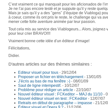
C'est vraiment ce qui manquait pour les aficionados de l'i
Je ne l'ai pas encore testé et je suppute qu'il y reste quel
Mais je sais qu'il y a des "gens" (l'équipe de Viabloga) po
à coeur, comme ils ont pris le reste, le challenge qui va av
mener cette folle aventure animée par leur passion.
Tout cela mis au service des Viablogeurs... Alors, joignez
pour leur crier BRAVO!!!!
Vraiment bonne cette idée d'un éditeur d'image!
Félicitations,
Didier.
D'autres articles sur des thèmes similaires :
Editeur visuel pour tous
- 29/12/04
Proposer un fichier en téléchargement
- 13/01/05
J'écris au bas de ma fenêtre :-)
- 08/01/09
Saut de ligne intempestif.
- 10/12/07
Problème pour rédiger un article
- 22/10/07
Nouvel éditeur visuel : FCKeditor -- MAJ du 11/10
- 0
Nouvel éditeur visuel en test : FCKeditor
- 12/07/07
Retraits en début de paragraphe -- impasse
- 21/12/
Éditeur visuel et Opera 9 ?
- 11/12/06