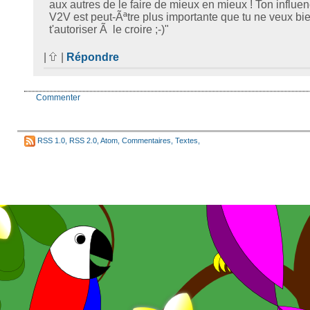
aux autres de le faire de mieux en mieux ! Ton influen
V2V est peut-Ãªtre plus importante que tu ne veux bi
t'autoriser Ã le croire ;-)"
|
|
Répondre
Commenter
RSS 1.0
,
RSS 2.0
,
Atom
,
Commentaires
,
Textes
,