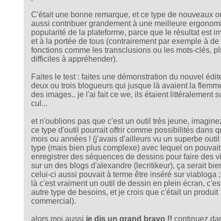
C'était une bonne remarque, et ce type de nouveaux ou
aussi contribuer grandement à une meilleure ergonomie
popularité de la plateforme, parce que le résultat est 
et à la portée de tous (contrairement par exemple à de
fonctions comme les transclusions ou les mots-clés, p
difficiles à appréhender).
Faites le test : faites une démonstration du nouvel édit
deux ou trois blogueurs qui jusque là avaient la flemme
des images.. je l'ai fait ce we, ils étaient littéralement s
cul...
et n'oublions pas que c'est un outil très jeune, imagin
ce type d'outil pourrait offrir comme possibilités dans 
mois ou années ! (j'avais d'ailleurs vu un superbe outil
type (mais bien plus complexe) avec lequel on pouva
enregistrer des séquences de dessins pour faire des v
sur un des blogs d'alexandre (lecritikeur), ça serait bie
celui-ci aussi pouvait à terme être inséré sur viabloga ;
là c'est vraiment un outil de dessin en plein écran, c'es
autre type de besoins, et je crois que c'était un produit
commercial).
alors moi aussi
je dis un grand bravo !!
continuez dan