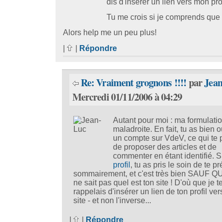
dis d'insérer un lien vers mon profi
Tu me crois si je comprends que
Alors help me un peu plus!
|
|
Répondre
Re: Vraiment grognons !!!!
par
Jea
Mercredi 01/11/2006 à 04:29
Autant pour moi : ma formulatio
maladroite. En fait, tu as bien o
un compte sur VdeV, ce qui te 
de proposer des articles et de
commenter en étant identifié. 
profil
, tu as pris le soin de te p
sommairement, et c'est très bien SAUF Q
ne sait pas quel est ton site ! D'où que je t
rappelais d'insérer un lien de ton profil ver
site - et non l'inverse...
|
|
Répondre