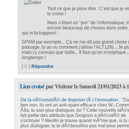
Tout ce que je peux dire : C'est que je v
le croire !
Mais n'étant un "pro" de l'informatique, il
encore beaucoup de choses dans votre 
qui m'échappent :
SPAM par exemple... Çà ne me dit pas grand chose 
passage, tu as vu comment j'utilise l'ALT128)... Je pl
mais j'y connais que dalle... Il faut qu'on m'explique..
longtemps !
|
|
Répondre
Lien croisé
par Visiteur le Samedi 21/01/2023 à 
De la nÃ©cessitÃ© de disposer (Ã ) l'innovation
: "D
ben non, ils ont un anti-spam efficace chez W...Com
Ã§a, tu sais plus dialoguer, toi ? Cette nouvelle idÃ©
fait partie des attributs que Grognon a dÃ©cidÃ© de
s'octroyer ? Menfin je trouve quand mÃªme que, si tu 
plus dialoguer, tu te dÃ©brouilles pas mal pour perme