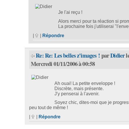
Je l'ai reçu !
Alors merci pour ta réaction si pro
La prochaine fois j'utiliserai "l'env
|
|
Répondre
Re: Re: Les belles z'images !
par
Didier
l
Mercredi 01/11/2006 à 00:58
Ah ouai! La petite enveloppe !
Discrète, mais présente.
J'y penserai à l'avenir.
Soyez chic, dites-moi que je progre
peu tout de même !
|
|
Répondre