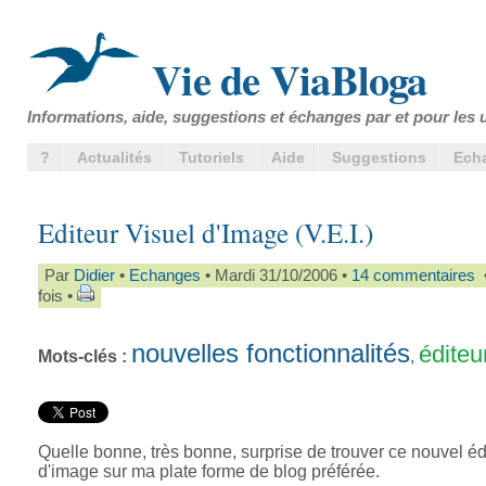
Vie de ViaBloga
Informations, aide, suggestions et échanges par et pour les u
?
Actualités
Tutoriels
Aide
Suggestions
Ech
Editeur Visuel d'Image (V.E.I.)
Par
Didier
•
Echanges
• Mardi 31/10/2006 •
14 commentaires
•
fois •
nouvelles fonctionnalités
éditeu
Mots-clés :
,
Quelle bonne, très bonne, surprise de trouver ce nouvel éd
d'image sur ma plate forme de blog préférée.