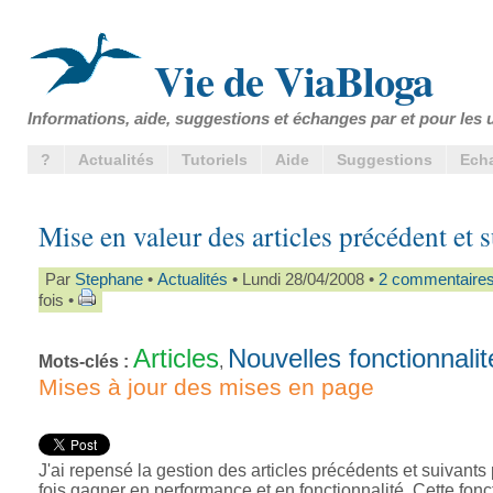
Vie de ViaBloga
Informations, aide, suggestions et échanges par et pour les u
?
Actualités
Tutoriels
Aide
Suggestions
Ech
Mise en valeur des articles précédent et 
Par
Stephane
•
Actualités
• Lundi 28/04/2008 •
2 commentaire
fois •
Articles
Nouvelles fonctionnalit
Mots-clés :
,
Mises à jour des mises en page
J'ai repensé la gestion des articles précédents et suivants 
fois gagner en performance et en fonctionnalité. Cette fonc