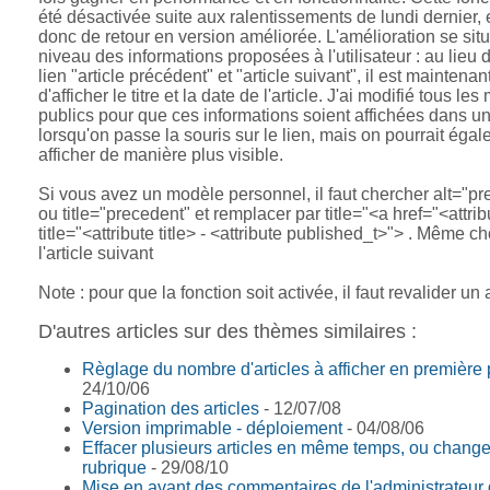
été désactivée suite aux ralentissements de lundi dernier, e
donc de retour en version améliorée. L'amélioration se sit
niveau des informations proposées à l'utilisateur : au lieu 
lien "article précédent" et "article suivant", il est maintena
d'afficher le titre et la date de l'article. J'ai modifié tous le
publics pour que ces informations soient affichées dans un
lorsqu'on passe la souris sur le lien, mais on pourrait éga
afficher de manière plus visible.
Si vous avez un modèle personnel, il faut chercher alt="p
ou title="precedent" et remplacer par title="<a href="<attrib
title="<attribute title> - <attribute published_t>"> . Même c
l'article suivant
Note : pour que la fonction soit activée, il faut revalider un a
D'autres articles sur des thèmes similaires :
Règlage du nombre d'articles à afficher en première
24/10/06
Pagination des articles
- 12/07/08
Version imprimable - déploiement
- 04/08/06
Effacer plusieurs articles en même temps, ou change
rubrique
- 29/08/10
Mise en avant des commentaires de l'administrateur 