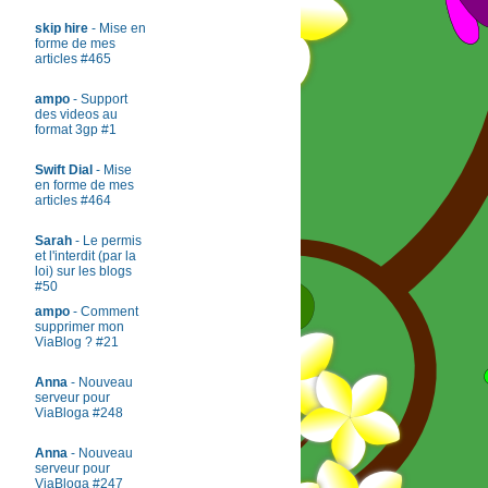
skip hire
- Mise en
forme de mes
articles #465
ampo
- Support
des videos au
format 3gp #1
Swift Dial
- Mise
en forme de mes
articles #464
Sarah
- Le permis
et l'interdit (par la
loi) sur les blogs
#50
ampo
- Comment
supprimer mon
ViaBlog ? #21
Anna
- Nouveau
serveur pour
ViaBloga #248
Anna
- Nouveau
serveur pour
ViaBloga #247