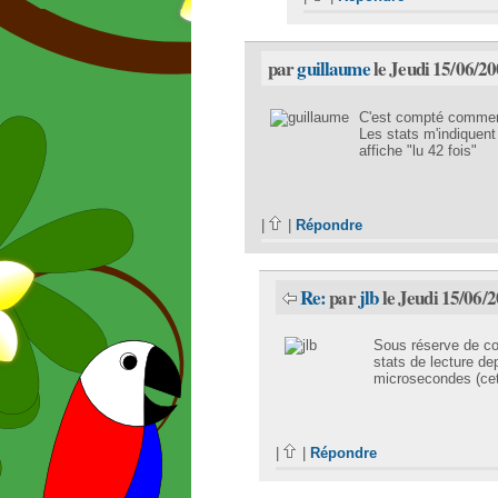
par
guillaume
le Jeudi 15/06/20
C'est compté comment
Les stats m'indiquent 
affiche "lu 42 fois"
|
|
Répondre
Re:
par
jlb
le Jeudi 15/06/
Sous réserve de co
stats de lecture de
microsecondes (cette
|
|
Répondre