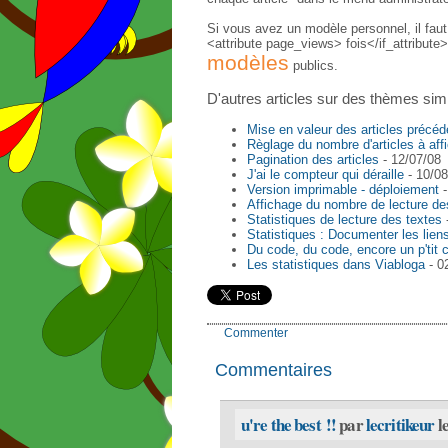
Si vous avez un modèle personnel, il fau
<attribute page_views> fois</if_attribute
modèles
publics.
D'autres articles sur des thèmes simi
Mise en valeur des articles précéd
Règlage du nombre d'articles à aff
Pagination des articles
- 12/07/08
J'ai le compteur qui déraille
- 10/08
Version imprimable - déploiement
-
Affichage du nombre de lecture des
Statistiques de lecture des textes
Statistiques : Documenter les liens
Du code, du code, encore un p'tit c
Les statistiques dans Viabloga
- 0
Commenter
Commentaires
u're the best !!
par
lecritikeur
l