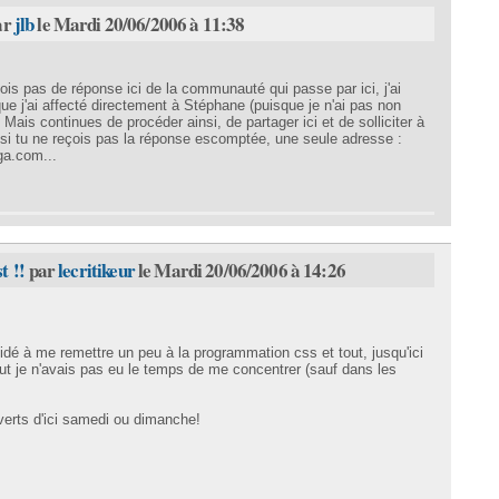
ar
jlb
le Mardi 20/06/2006 à 11:38
is pas de réponse ici de la communauté qui passe par ici, j'ai
que j'ai affecté directement à Stéphane (puisque je n'ai pas non
 Mais continues de procéder ainsi, de partager ici et de solliciter à
 si tu ne reçois pas la réponse escomptée, une seule adresse :
ga.com...
t !!
par
lecritikeur
le Mardi 20/06/2006 à 14:26
cidé à me remettre un peu à la programmation css et tout, jusqu'ici
ut je n'avais pas eu le temps de me concentrer (sauf dans les
verts d'ici samedi ou dimanche!