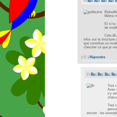
Re: Re: Re: Re: 
Bidouill
Même moi
Et si tu
de modif
Cela dit
infos sur la structur
que constitue un modèle
chercher ce que je veu
|
|
Répondre
Re: Re: Re: Re
Tout 
Avec c
s'y re
chacu
Tout c
person
encore : les exemple