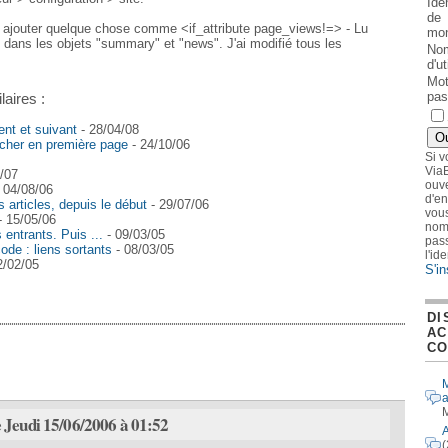
Iden
de
t ajouter quelque chose comme <if_attribute page_views!=> - Lu
mon
> dans les objets "summary" et "news". J'ai modifié tous les
No
d'ut
Mot
pas
laires :
ent et suivant
- 28/04/08
icher en première page
- 24/10/06
Si v
ViaB
/07
ouve
 04/08/06
d'en
 articles, depuis le début
- 29/07/06
vous
- 15/05/06
nom 
 entrants. Puis ...
- 09/03/05
pass
ode : liens sortants
- 08/03/05
l'id
2/02/05
S'in
DI
AC
CO
M
a
M
e Jeudi 15/06/2006 à 01:52
A
(