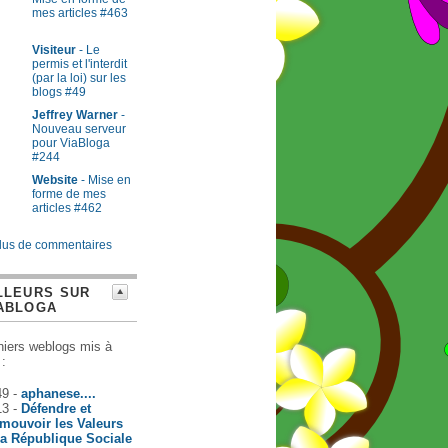
mes articles #463
Visiteur
- Le
permis et l'interdit
(par la loi) sur les
blogs #49
Jeffrey Warner
-
Nouveau serveur
pour ViaBloga
#244
Website
- Mise en
forme de mes
articles #462
lus de commentaires
LLEURS SUR
ABLOGA
niers weblogs mis à
 :
49 -
aphanese....
13 -
Défendre et
mouvoir les Valeurs
la République Sociale