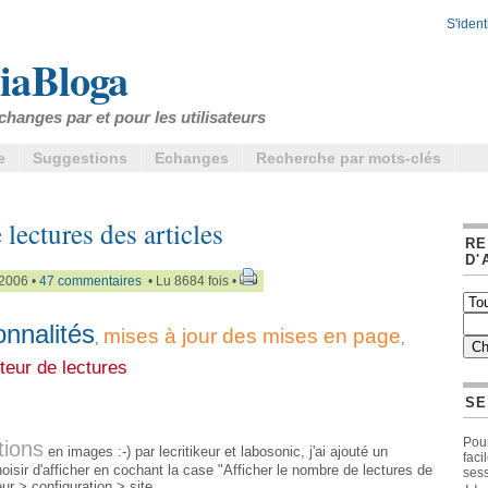
S'identi
iaBloga
changes par et pour les utilisateurs
e
Suggestions
Echanges
Recherche par mots-clés
lectures des articles
RE
D'
/2006 •
47 commentaires
• Lu 8684 fois •
onnalités
mises à jour des mises en page
,
,
eur de lectures
SE
Pour
tions
en images :-) par lecritikeur et labosonic, j'ai ajouté un
faci
sir d'afficher en cochant la case "Afficher le nombre de lectures de
sess
ur > configuration > site.