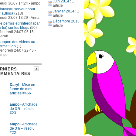
Juin 2014
: 1
eudi 30/07 14:24 - ampo
article
Nouveau serveur pour
Janvier 2014
: 1
ViaBloga
(213)
article
eudi 23/07 13:29 - Anna
Décembre 2013
: 1
e permis et l'interdit (par
article
a loi) sur les blogs
(50)
endredi 24/07 05:15 -
Sarah
upport des videos au
ormat 3gp
(1)
endredi 24/07 22:43 -
ampo
RNIERS
MMENTAIRES
Daryl
- Mise en
forme de mes
articles #466
ampo
- Affichage
de 3 § -- résolu
#23
ampo
- Affichage
de 3 § -- résolu
#22