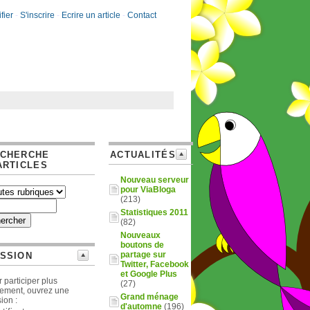
fier
-
S'inscrire
-
Ecrire un article
-
Contact
CHERCHE
ACTUALITÉS
ARTICLES
Nouveau serveur
pour ViaBloga
(213)
Statistiques 2011
(82)
Nouveaux
boutons de
partage sur
SSION
Twitter, Facebook
et Google Plus
 participer plus
(27)
lement, ouvrez une
Grand ménage
ion :
d'automne
(196)