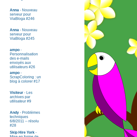
Anna
- Nouveau
serveur pour
ViaBloga #246
Anna
- Nouveau
serveur pour
ViaBloga #245
ampo
-
Personnalisation
des e-mails
envoyés aux
utilisateurs #26
ampo
-
ScrapColoring : un
blog à colorer #17
Visiteur
- Les
archives par
utilisateur #9
Andy
- Problèmes
techniques
6/8/2011 -- résolu
#28
Skip Hire York
-
Mise en forme de