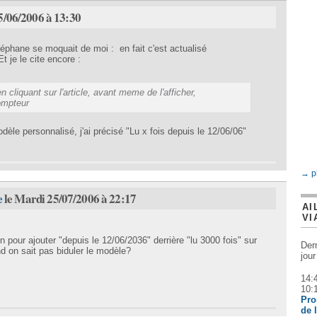
5/06/2006 à 13:30
téphane se moquait de moi : en fait c'est actualisé
t je le cite encore :
'en cliquant sur l'article, avant meme de l'afficher,
compteur
dèle personnalisé, j'ai précisé "Lu x fois depuis le 12/06/06"
→ p
e
le Mardi 25/07/2006 à 22:17
AI
VI
 pour ajouter "depuis le 12/06/2036" derrière "lu 3000 fois" sur
Der
d on sait pas biduler le modèle?
jour
14:
10:
Pro
de 