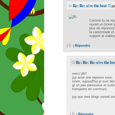
Re: Re: u're the best !!
p
Comme tu ne reço
ouvert un ticket 
plus de réponse).
la cantonnade et
support at viablo
|
|
Répondre
Re: Re: Re: u're the bes
merci jlb!!
jsp avoir une réponse soon
sinon, aujourd'hui je suis dé
gt un peu paresseux et surto
transports en commun)
jsp que mes blogs seront ou
|
|
Répondre