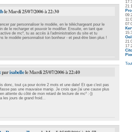
17:
21:
lb
le Mardi 25/07/2006 à 22:30
Pro
09:
11:0
07:
encer par personnaliser le modèle, en le téléchargeant pour le
Ker
n de le recharger et pouvoir le modifier. Ensuite, en tant que
15:
 active de mc², tu as accès à l'administration du site et tu
Oei
ns le modèle personnalisé ton bonheur - et peut-être bien plus !
21:
17:
Cit
Pie
Tou
:
par
isabelle
le Mardi 25/07/2006 à 22:40
is donc, tout ça pour écrire 2 mots et une date! Et que c'est pas
 fasse pas une mauvaise manip. Je crois que j'ai une cause plus
en attente du côté de mon retard de lecture de mc² :-))
 les jours de grand froid...