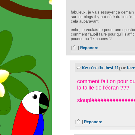
fabuleux, je vais essayer ça demain 
sur les blogs il y a à côté du lien "
cela auparavant
enfin, je voulais te poser une questi
comment faut-il faire pour qu'il s'aff
pouces ou 17 pouces ?
|
|
Répondre
Re: u're the best !!
par
lecr
comment fait on pour que
la taille de l'écran ???
sioupléééééééééééééé
|
|
Répondre