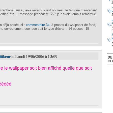
J
stephane, aussi, ai-je rêvé ou c'est nouveau le fait que maintenant
modifier" etc... "message précédent" ??? je n'avais jamais remarqué
J
L
l
on déjà posée ici :
commentaire 34
, à propos du wallpaper de fond,
V
iche correctement quel que soit le type d'écran : 14 pouces, 15
S
f
V
itikeur
le Lundi 19/06/2006 à 13:09
DE
CO
 le wallpaper soit bien affiché quelle que soit
ééééé