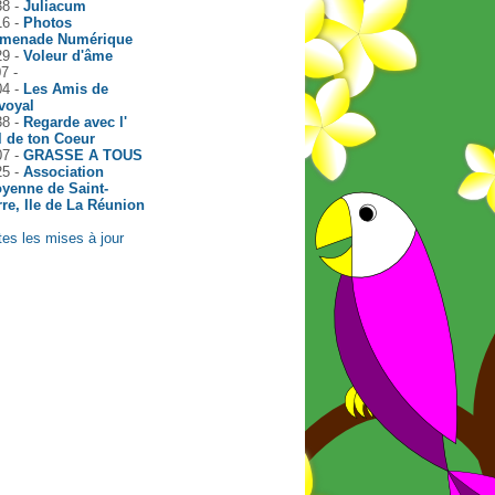
38 -
Juliacum
16 -
Photos
menade Numérique
29 -
Voleur d'âme
7 -
04 -
Les Amis de
voyal
38 -
Regarde avec l'
l de ton Coeur
07 -
GRASSE A TOUS
25 -
Association
oyenne de Saint-
rre, Ile de La Réunion
tes les mises à jour