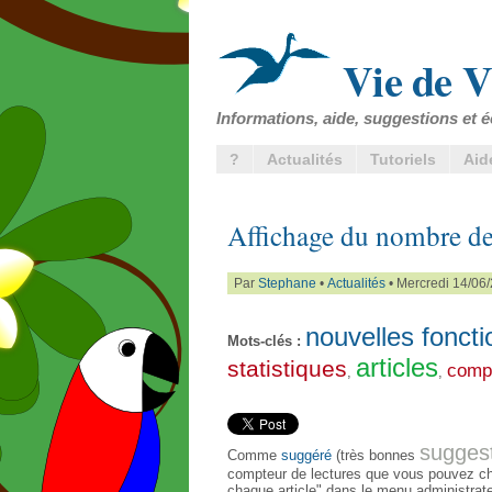
Vie de V
Informations, aide, suggestions et é
?
Actualités
Tutoriels
Aid
Affichage du nombre de 
Par
Stephane
•
Actualités
• Mercredi 14/06
nouvelles foncti
Mots-clés :
articles
statistiques
compt
,
,
sugges
Comme
suggéré
(très bonnes
compteur de lectures que vous pouvez choi
chaque article" dans le menu administrate