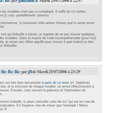
Re: Re:
par
guillaume
le Mardi 25/07/2006 à 22:57
er les modèles n'est pas si compliqué. Il suffit de s'y mettre.
 j'y suis -partiellement- parvenu.
 commences, tu trouveras mille autres choses que tu auras envie
ier.
, moi qui bidouille à tatons, je regrette de ne pas trouver quelques
e des modèles. Dans la masse de code incompréhensible (pour moi)
, je serais ravi d'être aiguillé pour trouver à quel endroit je dois
x bidouiller.
: Re: Re: Re:
par
jlb
le Mardi 25/07/2006 à 23:29
ceci est très bien documenté
à partir de ce texte
(cf. Delphine).
ela, et la structure de chaque modèle, on arrive effectivement à
trouver. Ensuite, c'est suivant la patience et l'obstination de
n...
omme Isabelle, tu peux consulter celui de mc² qui est en voie de
nalisation. En l'espèce, rien de mieux que l'exemple ! Mieux
s !!!