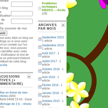
tifiant
Problèmes
techniques
 blog
6/8/2011 -- résolu
m
(28)
ilisateur
 de
se
ARCHIVES
Se souvenir de moi
PAR MOIS
Septembre 2023
:
ous avez déjà un blog sur
1 article
loga ou si vous avez
rt un compte sur l'un
Septembre 2019
:
tre eux, vous pouvez
1 article
 identifier avec votre
Août 2017
: 1
d'utilisateur et mot de
article
e en précisant d'abord
Juillet 2017
: 1
entifiant de votre blog.
article
scrire
Octobre 2016
: 1
article
SCUSSIONS
Avril 2016
: 1
TIVES (+
article
MMENTAIRE)
Février 2016
: 1
article
ise en forme de mes
Janvier 2016
: 1
rticles
(400)
article
ardi 04/08 15:43 - Daryl
Octobre 2015
: 1
ffichage de 3 § -- résolu
article
23)