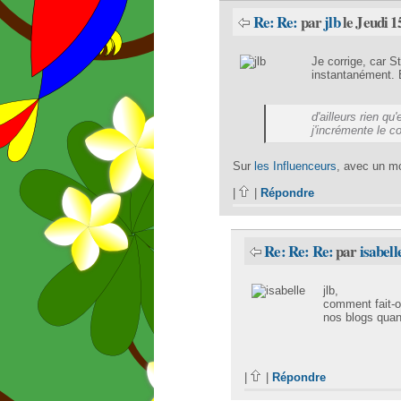
Re: Re:
par
jlb
le Jeudi 1
Je corrige, car S
instantanément. E
d'ailleurs rien qu
j'incrémente le 
Sur
les Influenceurs
, avec un mo
|
|
Répondre
Re: Re: Re:
par
isabell
jlb,
comment fait-on
nos blogs quan
|
|
Répondre