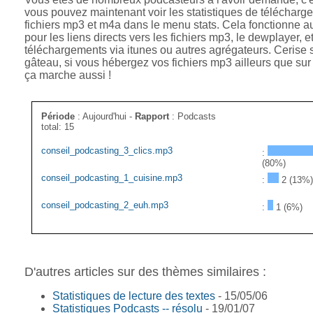
vous pouvez maintenant voir les statistiques de télécharg
fichiers mp3 et m4a dans le menu stats. Cela fonctionne a
pour les liens directs vers les fichiers mp3, le dewplayer, et
téléchargements via itunes ou autres agrégateurs. Cerise s
gâteau, si vous hébergez vos fichiers mp3 ailleurs que sur
ça marche aussi !
Période
: Aujourd'hui -
Rapport
: Podcasts
total: 15
conseil_podcasting_3_clics.mp3
:
(80%)
conseil_podcasting_1_cuisine.mp3
:
2 (13%)
conseil_podcasting_2_euh.mp3
:
1 (6%)
D'autres articles sur des thèmes similaires :
Statistiques de lecture des textes
- 15/05/06
Statistiques Podcasts -- résolu
- 19/01/07