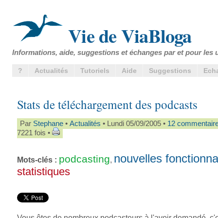
Vie de ViaBloga
Informations, aide, suggestions et échanges par et pour les u
?
Actualités
Tutoriels
Aide
Suggestions
Ech
Stats de téléchargement des podcasts
Par
Stephane
•
Actualités
• Lundi 05/09/2005 •
12 commentair
7221 fois •
nouvelles fonctionna
podcasting
Mots-clés :
,
statistiques
Vous êtes de nombreux podcasteurs à l'avoir demandé, c'est