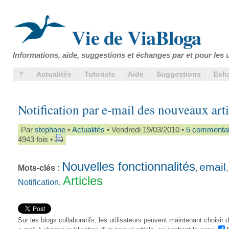
Vie de ViaBloga
Informations, aide, suggestions et échanges par et pour les u
?
Actualités
Tutoriels
Aide
Suggestions
Ech
Notification par e-mail des nouveaux arti
Par
stephane
•
Actualités
• Vendredi 19/03/2010 •
5 commentai
4943 fois •
Nouvelles fonctionnalités
email
Mots-clés :
,
,
Articles
Notification
,
Sur les blogs collaboratifs, les utilisateurs peuvent maintenant choisir 