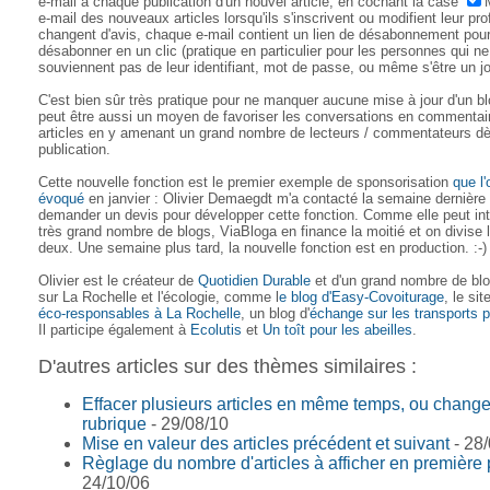
e-mail à chaque publication d'un nouvel article, en cochant la case
e-mail des nouveaux articles lorsqu'ils s'inscrivent ou modifient leur profi
changent d'avis, chaque e-mail contient un lien de désabonnement pou
désabonner en un clic (pratique en particulier pour les personnes qui ne
souviennent pas de leur identifiant, mot de passe, ou même s'être un jou
C'est bien sûr très pratique pour ne manquer aucune mise à jour d'un blo
peut être aussi un moyen de favoriser les conversations en commentai
articles en y amenant un grand nombre de lecteurs / commentateurs dè
publication.
Cette nouvelle fonction est le premier exemple de sponsorisation
que l'
évoqué
en janvier : Olivier Demaegdt m'a contacté la semaine dernière
demander un devis pour développer cette fonction. Comme elle peut in
très grand nombre de blogs, ViaBloga en finance la moitié et on divise 
deux. Une semaine plus tard, la nouvelle fonction est en production. :-)
Olivier est le créateur de
Quotidien Durable
et d'un grand nombre de bl
sur La Rochelle et l'écologie, comme l
e blog d'Easy-Covoiturage
, le si
éco-responsables à La Rochelle
, un blog d'
échange sur les transports p
Il participe également à
Ecolutis
et
Un toît pour les abeilles
.
D'autres articles sur des thèmes similaires :
Effacer plusieurs articles en même temps, ou change
rubrique
- 29/08/10
Mise en valeur des articles précédent et suivant
- 28
Règlage du nombre d'articles à afficher en première
24/10/06