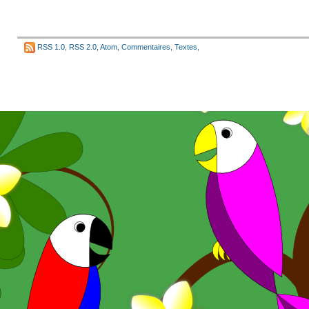
RSS 1.0
,
RSS 2.0
,
Atom
,
Commentaires
,
Textes
,