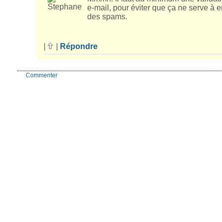
e-mail, pour éviter que ça ne serve à 
des spams.
|
|
Répondre
Commenter