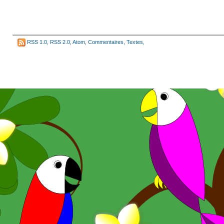
RSS 1.0
,
RSS 2.0
,
Atom
,
Commentaires
,
Textes
,