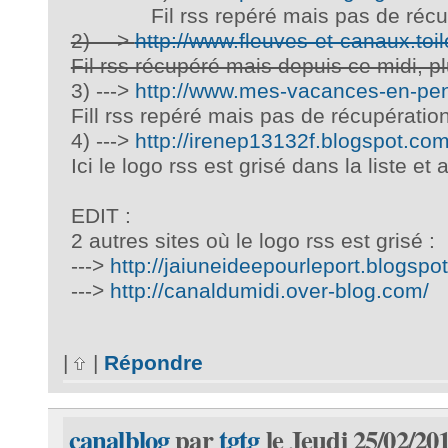
Fil rss repéré mais pas de réc
2) --->
http://www.fleuves-et-canaux.toil
Fil rss récupéré mais depuis ce midi, p
3) --->
http://www.mes-vacances-en-peni
Fill rss repéré mais pas de récupératio
4) --->
http://irenep13132f.blogspot.com
Ici le logo rss est grisé dans la liste e
EDIT :
2 autres sites où le logo rss est grisé :
--->
http://jaiuneideepourleport.blogspo
--->
http://canaldumidi.over-blog.com/
|
|
Répondre
canalblog
par
tgtg
le Jeudi 25/02/20