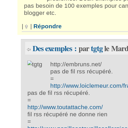
pas besoin de 100 exemples pour can
blogger etc.
|
|
Répondre
Des exemples :
par
tgtg
le Mardi
http://embruns.net/
pas de fil rss récupéré.
=
http://www.loiclemeur.com/f
pas de fil rss récupéré.
=
http://www.toutattache.com/
fil rss récupéré ne donne rien
=