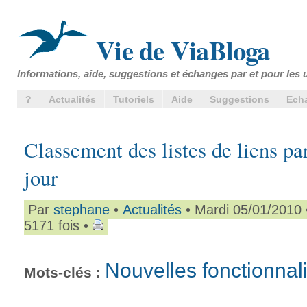
Vie de ViaBloga
Informations, aide, suggestions et échanges par et pour les u
?
Actualités
Tutoriels
Aide
Suggestions
Ech
Classement des listes de liens pa
jour
Par
stephane
•
Actualités
• Mardi 05/01/2010
5171 fois •
Nouvelles fonctionnal
Mots-clés :