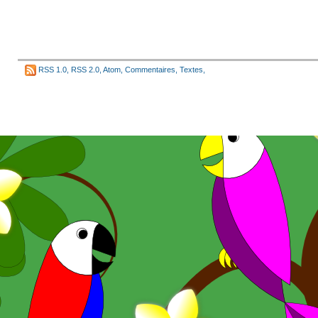
RSS 1.0
,
RSS 2.0
,
Atom
,
Commentaires
,
Textes
,