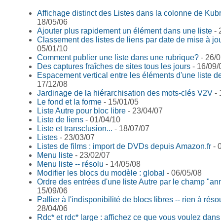
Affichage distinct des Listes dans la colonne de Kubr
18/05/06
Ajouter plus rapidement un élément dans une liste
- 
Classement des listes de liens par date de mise à jo
05/01/10
Comment publier une liste dans une rubrique?
- 26/0
Des captures fraîches de sites tous les jours
- 16/09/
Espacement vertical entre les éléments d'une liste de
17/12/08
Jardinage de la hiérarchisation des mots-clés V2V
- 
Le fond et la forme
- 15/01/05
Liste Autre pour bloc libre
- 23/04/07
Liste de liens
- 01/04/10
Liste et transclusion...
- 18/07/07
Listes
- 23/03/07
Listes de films : import de DVDs depuis Amazon.fr
- 
Menu liste
- 23/02/07
Menu liste -- résolu
- 14/05/08
Modifier les blocs du modèle : global
- 06/05/08
Ordre des entrées d'une liste Autre par le champ "an
15/09/06
Pallier à l'indisponibilité de blocs libres -- rien à rés
28/04/06
Rdc* et rdc* large : affichez ce que vous voulez dans