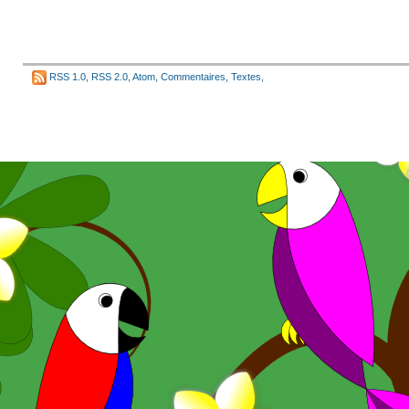
RSS 1.0
,
RSS 2.0
,
Atom
,
Commentaires
,
Textes
,