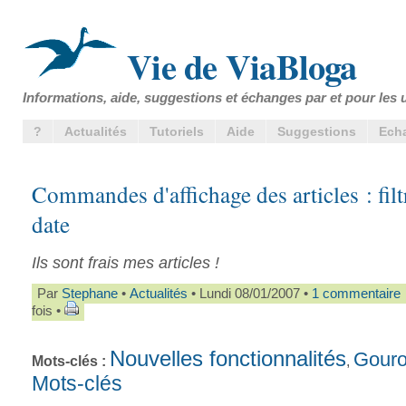
Vie de ViaBloga
Informations, aide, suggestions et échanges par et pour les u
?
Actualités
Tutoriels
Aide
Suggestions
Ech
Commandes d'affichage des articles : filt
date
Ils sont frais mes articles !
Par
Stephane
•
Actualités
• Lundi 08/01/2007 •
1 commentaire
fois •
Nouvelles fonctionnalités
Gour
Mots-clés :
,
Mots-clés